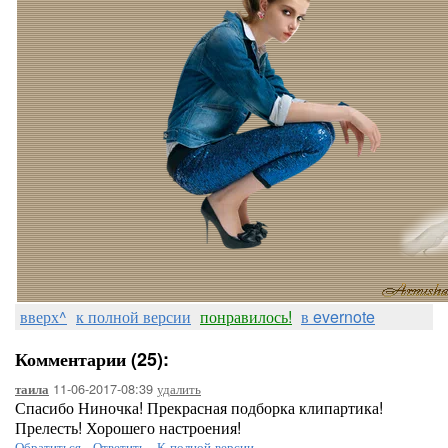
вверх^
к полной версии
понравилось!
в evernote
Комментарии (25):
11-06-2017-08:39
удалить
таила
Спасибо Ниночка! Прекрасная подборка клипартика!
Прелесть! Хорошего настроения!
Обратиться
-
Ответить
-
К полной версии