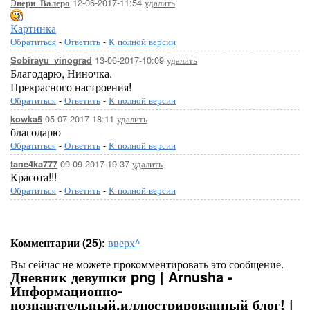
12-06-2017-11:54
удалить
Энери_Валеро
Картинка
Обратиться
-
Ответить
-
К полной версии
13-06-2017-10:09
удалить
Sobirayu_vinograd
Благодарю, Ниночка.
Прекрасного настроения!
Обратиться
-
Ответить
-
К полной версии
05-07-2017-18:11
удалить
kowka5
благодарю
Обратиться
-
Ответить
-
К полной версии
09-09-2017-19:37
удалить
tane4ka777
Красота!!!
Обратиться
-
Ответить
-
К полной версии
Комментарии (25):
вверх^
Вы сейчас не можете прокомментировать это сообщение.
Дневник девушки png | Arnusha -
Информационно-
познавательный,иллюстрированный блог! |