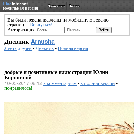
Live
Internet
Дневники
Личка
мобильная версия
Вы были перенаправлены на мобильную версию
страницы.
Вернуться!
Авторизация
Дневник
Arnusha
Лента друзей
-
Дневник
-
Полная версия
добрые и позитивные иллюстрации Юлии
Корякиной
10-05-2017 08:12
к комментариям
-
к полной версии
-
понравилось!