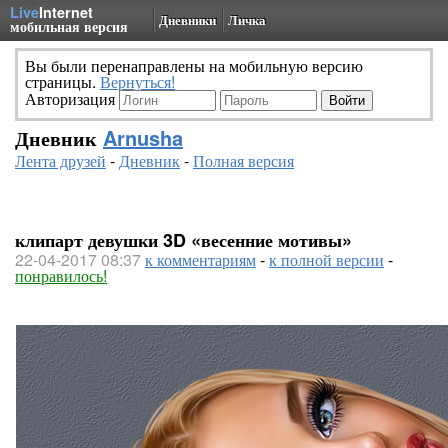
Live
Internet
Дневники
Личка
мобильная версия
Вы были перенаправлены на мобильную версию
страницы.
Вернуться!
Авторизация
Дневник
Arnusha
Лента друзей
-
Дневник
-
Полная версия
клипарт девушки 3D «весенние мотивы»
22-04-2017 08:37
к комментариям
-
к полной версии
-
понравилось!