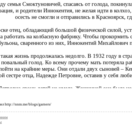
ду семья Смоктуновичей, спасаясь от голода, покинула
зация, и родители Иннокентия, не желая идти в колхоз,
осесть не смогли и отправились в Красноярск, гд
ске отец, обладающий большой физической силой, устр
а работать на колбасную фабрику. Чтобы прокормить се
бульона, сваренного из них, Иннокентий Михайлович п
такая жизнь продолжалась недолго. В 1932 году в стра
повальный голод. Ко всему прочему мать потеряла ра
ойти на крайние меры. Они отдали двух сыновей – Ке
ой сестре отца, Надежде Петровне, оставив у себя лю
етровна своих детей не имела. Женщиной она была не
мянников она полюбила всем сердцем. Да и дядя Вася
ебятишек, особенно Кешу. Ему он подарил, хотя стары
л http://nnm.me/blogs/garners/
 это был поистине царский подарок. Но не все было т
ал: «Жизнь была бы вполне сносной, но начались ссор
мним
алы здорово били меня по душе. Защищать тетку значи
ы