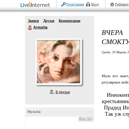
Регистрация
Вход
Рейтинги
Записи
Друзья
Комментарии
Arnusha
ВЧЕР
СМОКТ
Среда, 29 Марта 2
Мало кто знает
регулярных войс
В друзья
Иннокент
крестьянин
Прадед Ин
Музыка
-
Так уж сл
Все (10)