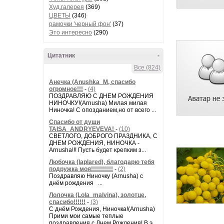
бывшего в
Худ.галерея
(369)
затеряться
ЦВЕТЫ
(346)
рамочки 'черный фон'
(37)
полож
Это интересно
(290)
Цитатник
-
Одновремен
Все (824)
которой 
Анечка (Anushka_M, спасибо
огромное!!!
-
(4)
В Норильс
ПОЗДРАВЛЯЮ С ДНЕМ РОЖДЕНИЯ
комедии. 
НИНОЧКУ!(Arnusha) Милая милая
Ниночка! С опозданием,но от всего ...
Спасибо от души
TAISA_ANDRYEVEVA!
-
(10)
В Норильс
СВЕТЛОГО, ДОБРОГО ПРАЗДНИКА, С
ДНЕМ РОЖДЕНИЯ, НИНОЧКА -
заключенны
Arnusha!!! Пусть будет крепким з...
в Мал
Любочка (laplared), благодарю тебя
подружка моя!!!!!!!!!!!
-
(2)
Поздравляю Ниночку (Arnusha) с
днём рождения ...
В Норильс
Лолочка (Lola_malvina), золотце,
интересн
спасибо!!!!!!
-
(3)
С днём Рождения, Ниночка!(Аrnusha)
Прими мои самые теплые
поздравления с Днем Рождения! В э...