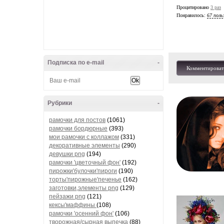
В школе Ке
Процитировано
3 раз
мышления, 
Понравилось:
67 поль
В школе 
оставил 
Подписка по e-mail
-
волшебст
Комментироват
вскоре зап
Перед сам
Рубрики
-
рамочки для постов
(1061)
рамочки бордюрные
(393)
В 1941
мои рамочки с коллажом
(331)
Иннокент
декоративные элементы
(290)
девушки png
(194)
рамочки 'цветочный фон'
(192)
пирожки'булочки'пироги
(190)
Тем време
торты'пирожные'печенье
(162)
заготовки,элементы png
(129)
Юноше приш
пейзажи png
(121)
Но театр п
кексы'маффины
(108)
на билеты
рамочки 'осенний фон'
(106)
творожная/сырная выпечка
(88)