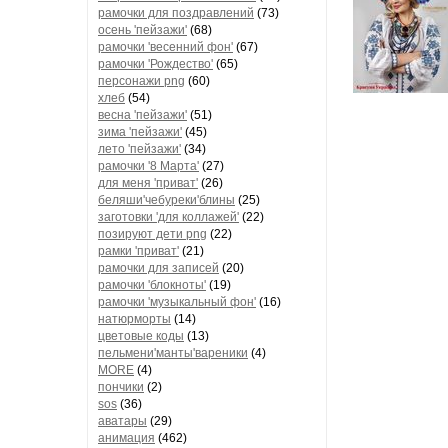
рамочки для поздравлений
(73)
осень 'пейзажи'
(68)
В театре 
рамочки 'весенний фон'
(67)
там он н
рамочки 'Рождество'
(65)
персонажи png
(60)
сорвали
хлеб
(54)
довелось 
весна 'пейзажи'
(51)
Михайл
зима 'пейзажи'
(45)
храбрость 
лето 'пейзажи'
(34)
рамочки '8 Марта'
(27)
для меня 'приват'
(26)
беляши'чебуреки'блины
(25)
заготовки 'для коллажей'
(22)
позируют дети png
(22)
В том же
рамки 'приват'
(21)
рамочки для записей
(20)
называть т
рамочки 'блокноты'
(19)
окружение
рамочки 'музыкальный фон'
(16)
Условия в
натюрморты
(14)
попытку к
цветовые коды
(13)
пельмени'манты'вареники
(4)
с
MORE
(4)
пончики
(2)
Шанс со
sos
(36)
аватары
(29)
анимация
(462)
Рассказыв