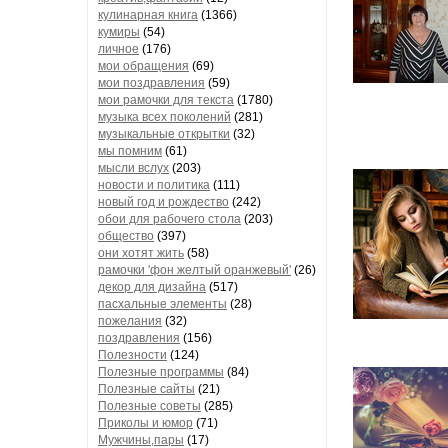
кулинарная книга
(1366)
кумиры
(54)
личное
(176)
В звании
мои обращения
(69)
полка 
мои поздравления
(59)
биографи
мои рамочки для текста
(1780)
музыка всех поколений
(281)
спектакл
музыкальные открытки
(32)
мы помним
(61)
мысли вслух
(203)
новости и политика
(111)
Удивительн
новый год и рождество
(242)
обои для рабочего стола
(203)
общество
(397)
После вой
они хотят жить
(58)
рамочки 'фон желтый оранжевый'
(26)
из професс
декор для дизайна
(517)
пасхальные элементы
(28)
пожелания
(32)
поздравления
(156)
Однако ме
Полезности
(124)
при Красн
Полезные программы
(84)
театре, и 
Полезные сайты
(21)
Полезные советы
(285)
Приколы и юмор
(71)
Мужчины,пары
(17)