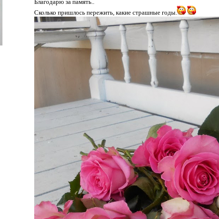
Благодарю за память..
Сколько пришлось пережить, какие страшные годы.
Иннокентий работал недолго. Уже в январе 1943 года, е
е задержался. За то, что он в учебное время собирал о
 офицерские погоны и отправили на фронт — в самое пе
участвовать в форсировании Днепра, освобождении К
ович всегда подчеркивал: «Не верьте, что на войне не
состоит в том, что тебе страшно, а ты должен преодол
ты это делаешь».
 году во время наступления на Киев часть, в которой
ак, хотя фамилию Смоктунович на Смоктуновский он п
. Третьего декабря в одном из боев под Житомиром С
 немецком лагере для военнопленных были нечеловечес
 бегству полагается немедленный расстрел. «Был и д
лужбу в РОА… Но меня он не устроил», — признавалс
вершить побег представился спустя месяц, когда их 
ает Римма Маркова, ближайшая подруга Смоктуновског