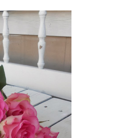
го забрали в военное училище, но и
ставшуюся в поле картошку, с него
кло, на Курскую дугу. Затем ему
иева. Вспоминая войну Иннокентий
 страшно, это страшно всегда. А
еть животный ужас и идти вперед, и
 служил Смоктуновский (будем его
оменял лишь после войны), попала в
моктуновский был захвачен в плен.
кими, и он прекрасно знал, что за
ругой выход — желающим предлагали
я Иннокентий Михайлович.
колонну немцы гнали в Германию.
о: «Он ведь чудом бежал из плена.