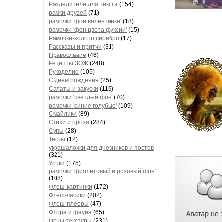
Но полное 
Разделители для текста
(154)
Сам Инноке
рамки друзей
(71)
рамочки 'фон валентинки'
(18)
был страх
рамочки 'фон цвета фуксии'
(15)
знал, ку
Рамочки-золото,серебро
(17)
годы н
Рассказы и притчи
(31)
Православие
(46)
режиссе
Рецепты ЗОЖ
(248)
Рукоделие
(105)
С днём рождения
(25)
Салаты и закуски
(119)
Общеиз
рамочки 'светлый фон'
(70)
побывавши
рамочки 'синие голубые'
(109)
Смайлики
(89)
демобилиза
Стихи и проза
(284)
то, ч
Супы
(28)
Тесты
(12)
украшалочки для дневников и постов
(321)
Это пора
Уроки
(175)
фашистских
рамочки 'фиолетовый и розовый фон'
(108)
участь в
Флеш-картинки
(172)
Флеш-часики
(202)
Флеш-плееры
(47)
Флора и фауна
(65)
«Поеха
Фоны текстуры
(231)