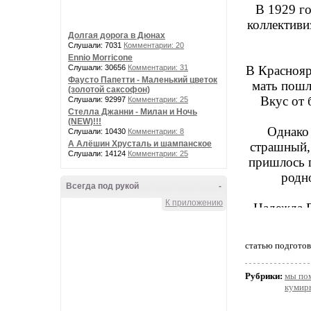
В 1929 го
коллективи
Долгая дорога в Дюнах
Слушали: 7031
Комментарии: 20
Ennio Morricone
Слушали: 30656
Комментарии: 31
В Краснояр
Фаусто Папетти - Маленький цветок
мать пошл
(золотой саксофон)
Вкус от 
Слушали: 92997
Комментарии: 25
Стелла Джанни - Милан и Ночь
(NEW)!!!
Однако 
Слушали: 10430
Комментарии: 8
А Алёшин Хрусталь и шампанское
страшный, 
Слушали: 14124
Комментарии: 25
пришлось п
родн
Всегда под рукой
-
К приложению
Надежда П
Своих пле
баловал р
статью подготови
временам
вспомин
Рубрики:
мы по
сканд
кумир