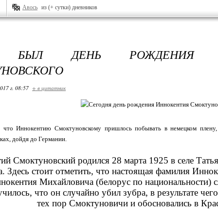
Авось
из (+ сутки) дневников
А БЫЛ ДЕНЬ РОЖДЕНИЯ И
УНОВСКОГО
017 г. 08:57
+ в цитатник
, что Иннокентию Смоктуновскому пришлось побывать в немецком плену, 
ках, дойдя до Германии.
ий Смоктуновский родился 28 марта 1925 в селе Татья
а. Здесь стоит отметить, что настоящая фамилия Инн
нокентия Михайловича (белорус по национальности) с
училось, что он случайно убил зубра, в результате чег
тех пор Смоктуновичи и обосновались в Кра