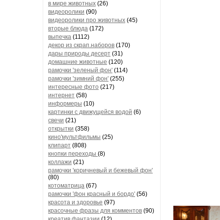
в мире животных
(26)
Когда их 
видеоролики
(90)
был 
видеоролики про животных
(45)
вторые блюда
(172)
Смоктунов
выпечка
(1112)
ему остава
декор из скрап.наборов
(170)
Смоктунов
дары природы десерт
(31)
домашние животные
(120)
близлежащ
рамочки 'зеленый фон'
(114)
рамочки 'зимний фон'
(255)
интересные фото
(217)
интернет
(58)
В течение 
информеры
(10)
полуз
картинки с движущейся водой
(6)
Дмитровка
свечи
(21)
был дово
открытки
(358)
кино'мультфильмы
(25)
семь
клипарт
(808)
Михайлов
кнопки переходы
(8)
Ониська 
коллажи
(21)
рамочки 'коричневый и бежевый фон'
(80)
котоматрица
(67)
У Шевчуков
рамочки 'фон красный и бордо'
(56)
красота и здоровье
(97)
партизан
красочные фразы для комментов
(90)
соедине
креатив,фантазии
(12)