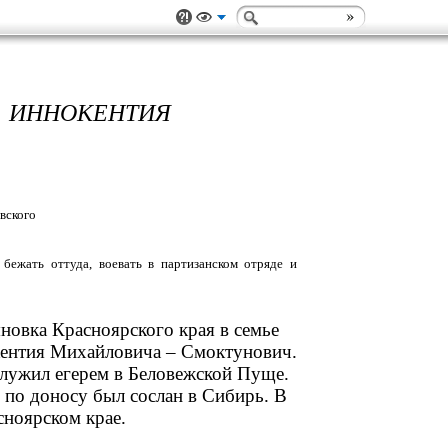
ННОКЕНТИЯ
бежать оттуда, воевать в партизанском отряде и
новка Красноярского края в семье
окентия Михайловича – Смоктунович.
лужил егерем в Беловежской Пуще.
о по доносу был сослан в Сибирь. В
сноярском крае.