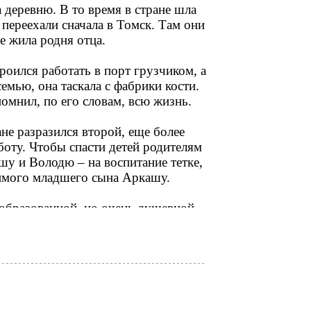
 деревню. В то время в стране шла
 переехали сначала в Томск. Там они
е жила родня отца.
оился работать в порт грузчиком, а
мью, она таскала с фабрики кости.
омнил, по его словам, всю жизнь.
не разразился второй, еще более
боту. Чтобы спасти детей родителям
шу и Володю – на воспитание тетке,
бимого младшего сына Аркашу.
образованной, но очень душевной.
, муж Надежды Петровны, всячески
й, но настоящий велосипед. По тем
ак гладко. Иннокентий Михайлович
ы между теткой и матерью, и эти
ло предать мать, и наоборот».