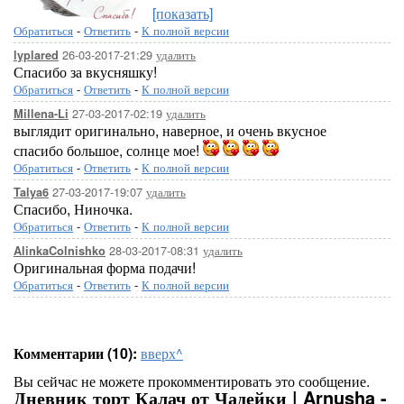
[показать]
Обратиться
-
Ответить
-
К полной версии
26-03-2017-21:29
удалить
lyplared
Спасибо за вкусняшку!
Обратиться
-
Ответить
-
К полной версии
27-03-2017-02:19
удалить
Millena-Li
выглядит оригинально, наверное, и очень вкусное
спасибо большое, солнце мое!
Обратиться
-
Ответить
-
К полной версии
27-03-2017-19:07
удалить
Talya6
Спасибо, Ниночка.
Обратиться
-
Ответить
-
К полной версии
28-03-2017-08:31
удалить
AlinkaColnishko
Оригинальная форма подачи!
Обратиться
-
Ответить
-
К полной версии
Комментарии (10):
вверх^
Вы сейчас не можете прокомментировать это сообщение.
Дневник торт Калач от Чадейки | Arnusha -