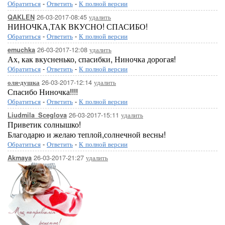
Обратиться
-
Ответить
-
К полной версии
26-03-2017-08:45
удалить
QAKLEN
НИНОЧКА,ТАК ВКУСНО! СПАСИБО!
Обратиться
-
Ответить
-
К полной версии
26-03-2017-12:08
удалить
emuchka
Ах, как вкусненько, спасибки, Ниночка дорогая!
Обратиться
-
Ответить
-
К полной версии
26-03-2017-12:14
удалить
оля-душка
Спасибо Ниночка!!!!
Обратиться
-
Ответить
-
К полной версии
26-03-2017-15:11
удалить
Liudmila_Sceglova
Приветик солнышко!
Благодарю и желаю теплой,солнечной весны!
Обратиться
-
Ответить
-
К полной версии
26-03-2017-21:27
удалить
Akmaya