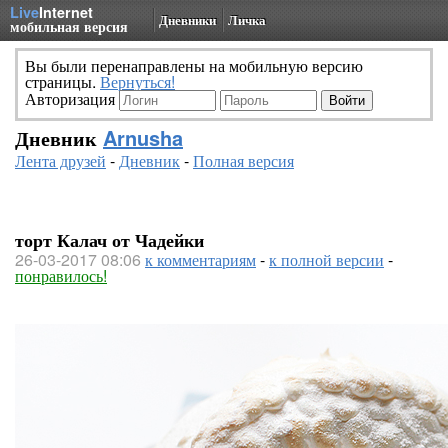
Live
Internet
Дневники
Личка
мобильная версия
Вы были перенаправлены на мобильную версию
страницы.
Вернуться!
Авторизация
Дневник
Arnusha
Лента друзей
-
Дневник
-
Полная версия
торт Калач от Чадейки
26-03-2017 08:06
к комментариям
-
к полной версии
-
понравилось!