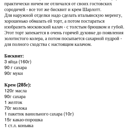
практически ничем не отличался от своих гостовских
сородичей - все тот же бисквит и крем Шарлотт.
Для наружной отделки надо сделать итальянскую меренгу,
хорошенько обмазать ей торт, а потом постараться
изобразить московский калач - с толстым брюшком и губой.
Этот торт запекается в очень горячей духовке до появления
золотистого колера, а потом посыпается сахарной пудрой -
для полного сходства с настоящим калачом.
Бисквит:
3 яйца (160г)
90 г сахара
90г муки
Крем (285г):
120г масла
90г сахара
1 желток
70г молока
1 пакетик ванильного сахара (10г)
15г какао-порошка
1 ст.л. коньяка