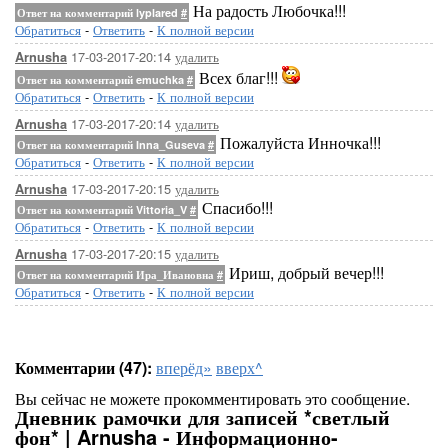
На радость Любочка!!!
Ответ на комментарий lyplared
#
Обратиться
-
Ответить
-
К полной версии
17-03-2017-20:14
удалить
Arnusha
Всех благ!!!
Ответ на комментарий emuchka
#
Обратиться
-
Ответить
-
К полной версии
17-03-2017-20:14
удалить
Arnusha
Пожалуйста Инночка!!!
Ответ на комментарий Inna_Guseva
#
Обратиться
-
Ответить
-
К полной версии
17-03-2017-20:15
удалить
Arnusha
Спасибо!!!
Ответ на комментарий Vittoria_V
#
Обратиться
-
Ответить
-
К полной версии
17-03-2017-20:15
удалить
Arnusha
Ириш, добрый вечер!!!
Ответ на комментарий Ира_Ивановна
#
Обратиться
-
Ответить
-
К полной версии
Комментарии (47):
вперёд»
вверх^
Вы сейчас не можете прокомментировать это сообщение.
Дневник рамочки для записей *светлый
фон* | Arnusha - Информационно-