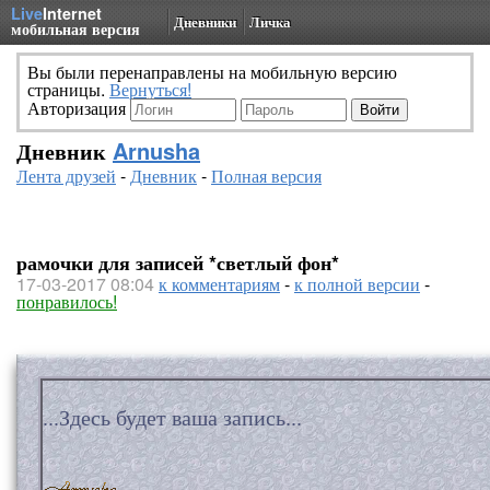
Live
Internet
Дневники
Личка
мобильная версия
Вы были перенаправлены на мобильную версию
страницы.
Вернуться!
Авторизация
Дневник
Arnusha
Лента друзей
-
Дневник
-
Полная версия
рамочки для записей *светлый фон*
17-03-2017 08:04
к комментариям
-
к полной версии
-
понравилось!
...Здесь будет ваша запись...