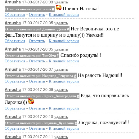
17-03-2017-20:03
удалить
Arnusha
Привет Наточка!
Ответ на комментарий таила
#
Обратиться
-
Ответить
-
К полной версии
17-03-2017-20:05
удалить
Arnusha
Нет Вероничка, это не
Ответ на комментарий Дневник_Девы
#
фш...Тянутся и в ширину и в длину))) Удачки!!!
Обратиться
-
Ответить
-
К полной версии
17-03-2017-20:05
удалить
Arnusha
Спасибо роднуль!!!
Ответ на комментарий TimOlya
#
Обратиться
-
Ответить
-
К полной версии
17-03-2017-20:07
удалить
Arnusha
На радость Надюш!!!
Ответ на комментарий Надежда_Рекунова
#
Обратиться
-
Ответить
-
К полной версии
17-03-2017-20:09
удалить
Arnusha
Рада, что понравились
Ответ на комментарий Лариса_Виноградова
#
Ларочка)))
Обратиться
-
Ответить
-
К полной версии
17-03-2017-20:10
удалить
Arnusha
Людочка, пожалуйста!!!
Ответ на комментарий Людмила_Вуколова
#
Обратиться
-
Ответить
-
К полной версии
17-03-2017-20:11
удалить
Arnusha