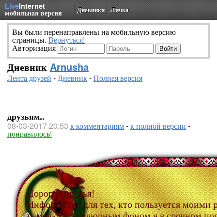
Live
Internet
Дневники
Личка
мобильная версия
Вы были перенаправлены на мобильную версию
страницы.
Вернуться!
Авторизация
Дневник
Arnusha
Лента друзей
-
Дневник
-
Полная версия
друзьям..
08-03-2017 20:53
к комментариям
-
к полной версии
-
понравилось!
Дорогие друзья!
Информация для тех, кто пользуется моими 
рамочки с бордюрным фоном я в срочном пор