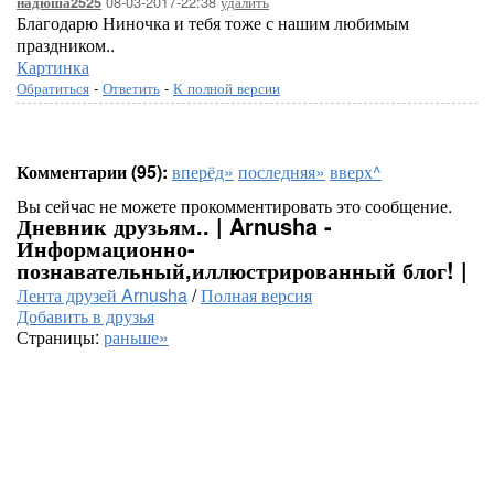
08-03-2017-22:38
удалить
надюша2525
Благодарю Ниночка и тебя тоже с нашим любимым
праздником..
Картинка
Обратиться
-
Ответить
-
К полной версии
Комментарии (95):
вперёд»
последняя»
вверх^
Вы сейчас не можете прокомментировать это сообщение.
Дневник друзьям.. | Arnusha -
Информационно-
познавательный,иллюстрированный блог! |
Лента друзей Arnusha
/
Полная версия
Добавить в друзья
Страницы:
раньше»