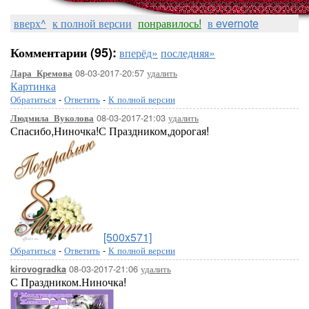
вверх^
к полной версии
понравилось!
в evernote
Комментарии (95):
вперёд»
последняя»
08-03-2017-20:57
удалить
Лара_Кремова
Картинка
Обратиться
-
Ответить
-
К полной версии
08-03-2017-21:03
удалить
Людмила_Вуколова
Спасибо,Ниночка!С Праздником,дорогая!
[500x571]
Обратиться
-
Ответить
-
К полной версии
08-03-2017-21:06
удалить
kirovogradka
С Праздником.Ниночка!