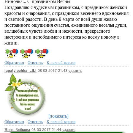
Ниночка... С праздником Весны!
Поздравляю с чудесным праздником, с праздником женской
красоты и очарования, с праздником весеннего вдохновения
и светлой радости. В день 8 марта от всей души желаю
постоянного ощущения счастья, ежедневного веселья души,
волшебных чувств любви и нежности, прекрасного
настроения и непобедимого интереса ко всему новому в
жизни.
Обратиться
-
Ответить
-
К полной версии
08-03-2017-21:43
удалить
lapatylechka_LILI
[показать]
Обратиться
-
Ответить
-
К полной версии
08-03-2017-21:44
удалить
Нина_Зобкова