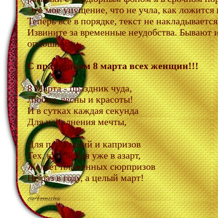
Это мое упущение, что не учла, как ложится в
Теперь все в порядке, текст не накладываетс
Извините за временные неудобства. Бывают и
оплошности.
С праздником 8 марта всех женщин!!!
8 Марта - праздник чуда,
Любви, весны и красоты!
И в сутках каждая секунда
Для исполнения мечты,
Для пожеланий и капризов
Тех, кто, войдя уже в азарт,
Желает пламенных сюрпризов
Не раз в году, а целый март!