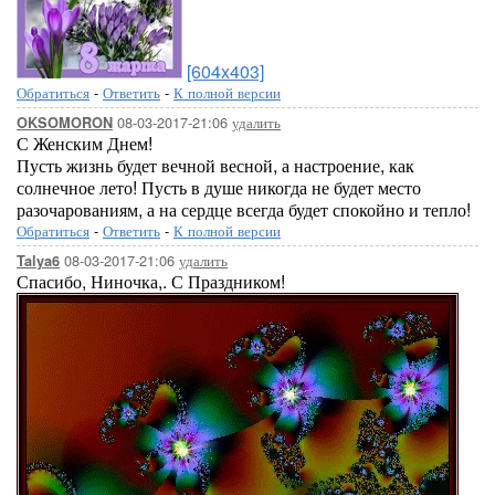
[604x403]
Обратиться
-
Ответить
-
К полной версии
08-03-2017-21:06
удалить
OKSOMORON
С Женским Днем!
Пусть жизнь будет вечной весной, а настроение, как
солнечное лето! Пусть в душе никогда не будет место
разочарованиям, а на сердце всегда будет спокойно и тепло!
Обратиться
-
Ответить
-
К полной версии
08-03-2017-21:06
удалить
Talya6
Спасибо, Ниночка,. С Праздником!