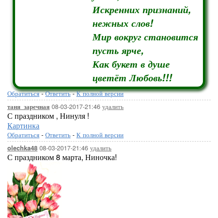
Искренних признаний,
нежных слов!
Мир вокруг становится
пусть ярче,
Как букет в душе
цветёт Любовь!!!
Обратиться
-
Ответить
-
К полной версии
08-03-2017-21:46
удалить
таня_заречная
С праздником , Нинуля !
Картинка
Обратиться
-
Ответить
-
К полной версии
08-03-2017-21:46
удалить
olechka48
С праздником 8 марта, Ниночка!