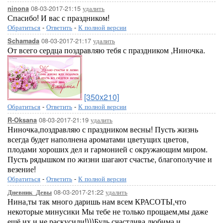
08-03-2017-21:15
удалить
ninona
Спасибо! И вас с праздником!
Обратиться
-
Ответить
-
К полной версии
08-03-2017-21:17
удалить
Schamada
От всего сердца поздравляю тебя с праздником ,Ниночка.
[350x210]
Обратиться
-
Ответить
-
К полной версии
08-03-2017-21:19
удалить
R-Oksana
Ниночка,поздравляю с праздником весны! Пусть жизнь
всегда будет наполнена ароматами цветущих цветов,
плодами хороших дел и гармонией с окружающим миром.
Пусть рядышком по жизни шагают счастье, благополучие и
везение!
Обратиться
-
Ответить
-
К полной версии
08-03-2017-21:22
удалить
Дневник_Девы
Нина,ты так много даришь нам всем КРАСОТЫ,что
некоторые минусики Мы тебе не только прощаем,мы даже
ещё их и не раскусили!)))Будь счастлива,любима и