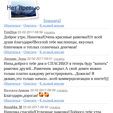
[показать]
Обратиться
-
Ответить
-
К полной версии
22-02-2017-08:56
удалить
TimOlya
Доброе утро, Ниночка!Очень красивые рамочки!От всей
души благодарю!Веселой тебе масленицы, вкусных
блинчиков и теплых солнечных денечков!
Обратиться
-
Ответить
-
К полной версии
22-02-2017-09:01
удалить
Дневник_Девы
Нина,доброго тебе дня и СПАСИБО! я теперь буду "копить"
рамочки друзей...Рамочник закрыт.А свой домен можно
только платно каждому регистрировать...Дожили! Я
дкмаю,это только начало...всей коммерцилизации в инете!(((
Обратиться
-
Ответить
-
К полной версии
22-02-2017-09:09
удалить
Надежда-Ариана
Благодарю,дорогая!
Обратиться
-
Ответить
-
К полной версии
22-02-2017-09:30
удалить
Anushka_M
Ниночка,спасибо!Отличные рамочки!Доброго тебе утра