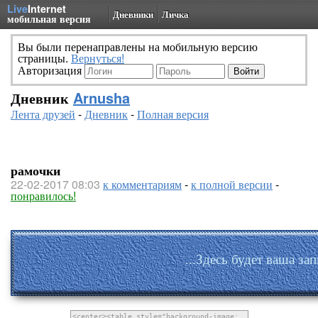
Live
Internet
Дневники
Личка
мобильная версия
Вы были перенаправлены на мобильную версию
страницы.
Вернуться!
Авторизация
Дневник
Arnusha
Лента друзей
-
Дневник
-
Полная версия
рамочки
22-02-2017 08:03
к комментариям
-
к полной версии
-
понравилось!
...Здесь будет ваша зап