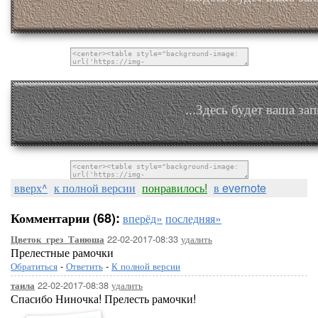
...Здесь будет ваша зап
вверх^
к полной версии
понравилось!
в evernote
Комментарии (68):
вперёд»
последняя»
22-02-2017-08:33
удалить
Цветок_грез_Танюша
Прелестные рамочки
Обратиться
-
Ответить
-
К полной версии
22-02-2017-08:38
удалить
таила
Спасибо Ниночка! Прелесть рамочки!