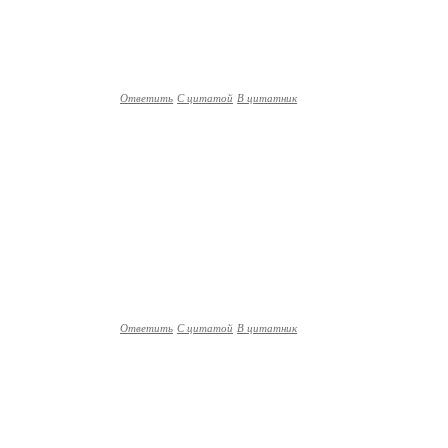
Ответить
С цитатой
В цитатник
Ответить
С цитатой
В цитатник