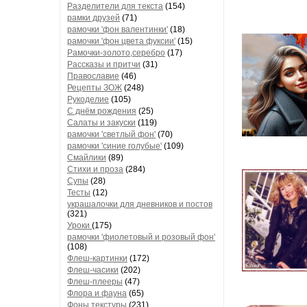
Разделители для текста
(154)
рамки друзей
(71)
рамочки 'фон валентинки'
(18)
рамочки 'фон цвета фуксии'
(15)
Рамочки-золото,серебро
(17)
Рассказы и притчи
(31)
Православие
(46)
Рецепты ЗОЖ
(248)
Рукоделие
(105)
С днём рождения
(25)
Салаты и закуски
(119)
рамочки 'светлый фон'
(70)
рамочки 'синие голубые'
(109)
Смайлики
(89)
Стихи и проза
(284)
Супы
(28)
Тесты
(12)
украшалочки для дневников и постов
(321)
Уроки
(175)
рамочки 'фиолетовый и розовый фон'
(108)
Флеш-картинки
(172)
Флеш-часики
(202)
Флеш-плееры
(47)
Флора и фауна
(65)
Фоны текстуры
(231)