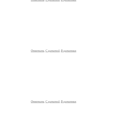
Ответить
С цитатой
В цитатник
Ответить
С цитатой
В цитатник