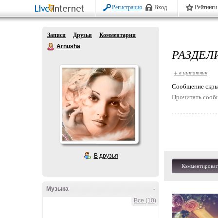
Регистрация
Вход
Рейтинги
Записи
Друзья
Комментарии
Arnusha
РАЗДЕЛ
+ в цитатник
Cообщение скры
Прочитать сооб
В друзья
Комментироват
Музыка
-
Все (10)