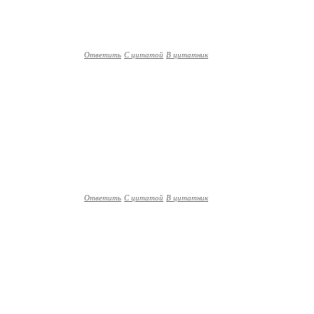
Ответить
С цитатой
В цитатник
Ответить
С цитатой
В цитатник