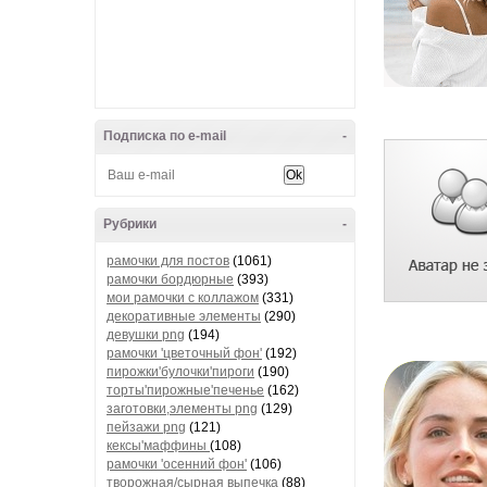
Подписка по e-mail
-
Рубрики
-
рамочки для постов
(1061)
рамочки бордюрные
(393)
мои рамочки с коллажом
(331)
декоративные элементы
(290)
девушки png
(194)
рамочки 'цветочный фон'
(192)
пирожки'булочки'пироги
(190)
торты'пирожные'печенье
(162)
заготовки,элементы png
(129)
пейзажи png
(121)
кексы'маффины
(108)
рамочки 'осенний фон'
(106)
творожная/сырная выпечка
(88)