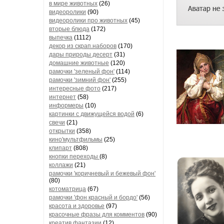
в мире животных
(26)
видеоролики
(90)
видеоролики про животных
(45)
вторые блюда
(172)
выпечка
(1112)
декор из скрап.наборов
(170)
дары природы десерт
(31)
домашние животные
(120)
рамочки 'зеленый фон'
(114)
рамочки 'зимний фон'
(255)
интересные фото
(217)
интернет
(58)
информеры
(10)
картинки с движущейся водой
(6)
свечи
(21)
открытки
(358)
кино'мультфильмы
(25)
клипарт
(808)
кнопки переходы
(8)
коллажи
(21)
рамочки 'коричневый и бежевый фон'
(80)
котоматрица
(67)
рамочки 'фон красный и бордо'
(56)
красота и здоровье
(97)
красочные фразы для комментов
(90)
креатив,фантазии
(12)