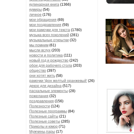
кулинарная книга
(1366)
кумиры
(54)
личное
(176)
мои обращения
(69)
мои поздравления
(59)
мои рамочки для текста
(1780)
музыка всех поколений
(281)
музыкальные открытки
(32)
мы помним
(61)
мысли вслух
(203)
новости и политика
(111)
новый год и рождество
(242)
обои для рабочего стола
(203)
общество
(397)
они хотят жить
(58)
рамочки 'фон желтый оранжевый'
(26)
декор для дизайна
(517)
пасхальные элементы
(28)
пожелания
(32)
поздравления
(156)
Полезности
(124)
Полезные программы
(84)
Полезные сайты
(21)
Полезные советы
(285)
Приколы и юмор
(71)
Мужчины,пары
(17)