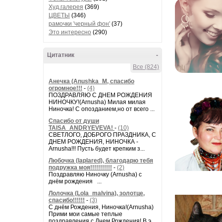
Худ.галерея
(369)
ЦВЕТЫ
(346)
рамочки 'черный фон'
(37)
Это интересно
(290)
Цитатник
-
Все (824)
Анечка (Anushka_M, спасибо
огромное!!!
-
(4)
ПОЗДРАВЛЯЮ С ДНЕМ РОЖДЕНИЯ
НИНОЧКУ!(Arnusha) Милая милая
Ниночка! С опозданием,но от всего ...
Спасибо от души
TAISA_ANDRYEVEVA!
-
(10)
СВЕТЛОГО, ДОБРОГО ПРАЗДНИКА, С
ДНЕМ РОЖДЕНИЯ, НИНОЧКА -
Arnusha!!! Пусть будет крепким з...
Любочка (laplared), благодарю тебя
подружка моя!!!!!!!!!!!
-
(2)
Поздравляю Ниночку (Arnusha) с
днём рождения ...
Лолочка (Lola_malvina), золотце,
спасибо!!!!!!
-
(3)
С днём Рождения, Ниночка!(Аrnusha)
Прими мои самые теплые
поздравления с Днем Рождения! В э...