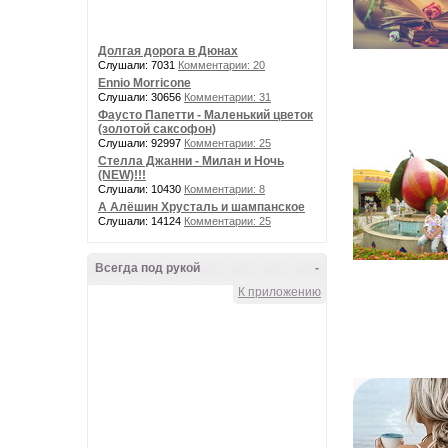
Долгая дорога в Дюнах
Слушали: 7031
Комментарии: 20
Ennio Morricone
Слушали: 30656
Комментарии: 31
Фаусто Папетти - Маленький цветок
(золотой саксофон)
Слушали: 92997
Комментарии: 25
Стелла Джанни - Милан и Ночь
(NEW)!!!
Слушали: 10430
Комментарии: 8
А Алёшин Хрусталь и шампанское
Слушали: 14124
Комментарии: 25
Всегда под рукой
-
К приложению