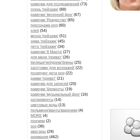
рамочки для поздравлений
(73)
осень 'пейзажи'
(68)
рамочки 'весенний фон'
(67)
рамочки 'Рождество'
(65)
персонажи png
(60)
хлеб
(54)
весна 'пейзажи'
(51)
зима 'пейзажи'
(45)
лето 'пейзажи'
(34)
рамочки '8 Марта'
(27)
для меня 'приват'
(26)
беляши'чебуреки'блины
(25)
заготовки 'для коллажей'
(22)
позируют дети png
(22)
рамки 'приват'
(21)
рамочки для записей
(20)
рамочки 'блокноты'
(19)
рамочки 'музыкальный фон'
(16)
натюрморты
(14)
цветовые коды
(13)
пельмени'манты'вареники
(4)
MORE
(4)
пончики
(2)
sos
(36)
аватары
(29)
анимация
(462)