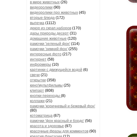
в мире животных
(26)
видеоролики
(90)
видеоролики про животных
(45)
вторые блюда
(172)
выпечка
(1112)
декор из скрап.наборов
(170)
дары природы десерт
(31)
домашние животные
(120)
рамочки 'зеленый фон'
(114)
рамочки 'зимний фон'
(255)
интересные фото
(217)
интернет
(58)
информеры
(10)
картинки с движущейся водой
(6)
свечи
(21)
открытки
(358)
кино'мультфильмы
(25)
клипарт
(808)
кнопки переходы
(8)
коллажи
(21)
рамочки 'коричневый и бежевый фон'
(80)
котоматрица
(67)
рамочки 'фон красный и бордо'
(56)
красота и здоровье
(97)
красочные фразы для комментов
(90)
креатив,фантазии
(12)