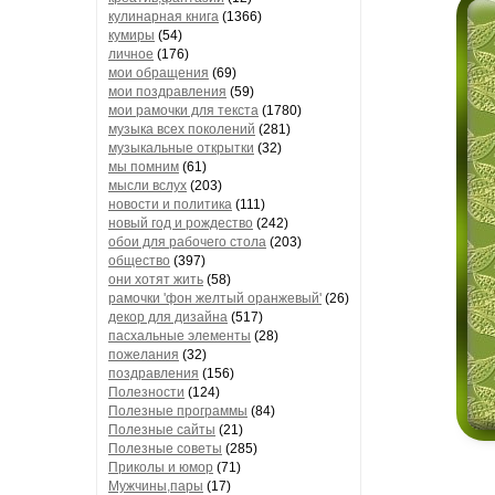
кулинарная книга
(1366)
кумиры
(54)
личное
(176)
мои обращения
(69)
мои поздравления
(59)
мои рамочки для текста
(1780)
музыка всех поколений
(281)
музыкальные открытки
(32)
мы помним
(61)
мысли вслух
(203)
новости и политика
(111)
новый год и рождество
(242)
обои для рабочего стола
(203)
общество
(397)
они хотят жить
(58)
рамочки 'фон желтый оранжевый'
(26)
декор для дизайна
(517)
пасхальные элементы
(28)
пожелания
(32)
поздравления
(156)
Полезности
(124)
Полезные программы
(84)
Полезные сайты
(21)
Полезные советы
(285)
Приколы и юмор
(71)
Мужчины,пары
(17)