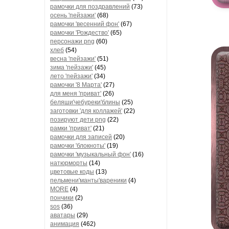
рамочки для поздравлений
(73)
осень 'пейзажи'
(68)
рамочки 'весенний фон'
(67)
рамочки 'Рождество'
(65)
персонажи png
(60)
хлеб
(54)
весна 'пейзажи'
(51)
зима 'пейзажи'
(45)
лето 'пейзажи'
(34)
рамочки '8 Марта'
(27)
для меня 'приват'
(26)
беляши'чебуреки'блины
(25)
заготовки 'для коллажей'
(22)
позируют дети png
(22)
рамки 'приват'
(21)
рамочки для записей
(20)
рамочки 'блокноты'
(19)
рамочки 'музыкальный фон'
(16)
натюрморты
(14)
цветовые коды
(13)
пельмени'манты'вареники
(4)
MORE
(4)
пончики
(2)
sos
(36)
аватары
(29)
анимация
(462)