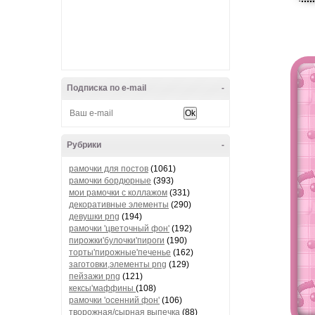
Подписка по e-mail
-
Рубрики
-
рамочки для постов
(1061)
рамочки бордюрные
(393)
мои рамочки с коллажом
(331)
декоративные элементы
(290)
девушки png
(194)
рамочки 'цветочный фон'
(192)
пирожки'булочки'пироги
(190)
торты'пирожные'печенье
(162)
заготовки,элементы png
(129)
пейзажи png
(121)
кексы'маффины
(108)
рамочки 'осенний фон'
(106)
творожная/сырная выпечка
(88)