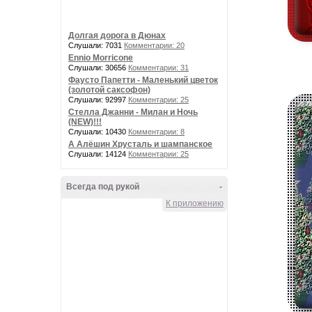
Долгая дорога в Дюнах
Слушали: 7031
Комментарии: 20
Ennio Morricone
Слушали: 30656
Комментарии: 31
Фаусто Папетти - Маленький цветок
(золотой саксофон)
Слушали: 92997
Комментарии: 25
Стелла Джанни - Милан и Ночь
(NEW)!!!
Слушали: 10430
Комментарии: 8
А Алёшин Хрусталь и шампанское
Слушали: 14124
Комментарии: 25
Всегда под рукой
-
К приложению