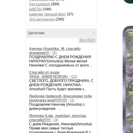
Худ.галерея
(369)
ЦВЕТЫ
(346)
рамочки 'черный фон'
(37)
Это интересно
(290)
Цитатник
-
Все (824)
Анечка (Anushka_M, спасибо
огромное!!!
-
(4)
ПОЗДРАВЛЯЮ С ДНЕМ РОЖДЕНИЯ
НИНОЧКУ!(Arnusha) Милая милая
Ниночка! С опозданием,но от всего ...
Спасибо от души
TAISA_ANDRYEVEVA!
-
(10)
СВЕТЛОГО, ДОБРОГО ПРАЗДНИКА, С
ДНЕМ РОЖДЕНИЯ, НИНОЧКА -
Arnusha!!! Пусть будет крепким з...
Любочка (laplared), благодарю тебя
подружка моя!!!!!!!!!!!
-
(2)
Поздравляю Ниночку (Arnusha) с
днём рождения ...
Лолочка (Lola_malvina), золотце,
спасибо!!!!!!
-
(3)
С днём Рождения, Ниночка!(Аrnusha)
Прими мои самые теплые
поздравления с Днем Рождения! В э...