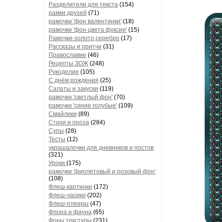
Разделители для текста
(154)
рамки друзей
(71)
рамочки 'фон валентинки'
(18)
рамочки 'фон цвета фуксии'
(15)
Рамочки-золото,серебро
(17)
Рассказы и притчи
(31)
Православие
(46)
Рецепты ЗОЖ
(248)
Рукоделие
(105)
С днём рождения
(25)
Салаты и закуски
(119)
рамочки 'светлый фон'
(70)
рамочки 'синие голубые'
(109)
Смайлики
(89)
Стихи и проза
(284)
Супы
(28)
Тесты
(12)
украшалочки для дневников и постов
(321)
Уроки
(175)
рамочки 'фиолетовый и розовый фон'
(108)
Флеш-картинки
(172)
Флеш-часики
(202)
Флеш-плееры
(47)
Флора и фауна
(65)
Фоны текстуры
(231)