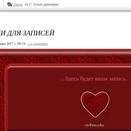
Авось
из (+ сутки) дневников
И ДЛЯ ЗАПИСЕЙ
варя 2017 г. 08:14
+ в цитатник
...Здесь будет ваша запись...