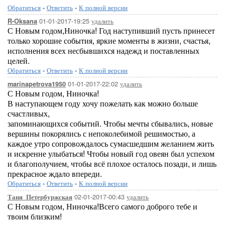
Обратиться
-
Ответить
-
К полной версии
01-01-2017-19:25
удалить
R-Oksana
С Новым годом,Ниночка! Год наступивший пусть принесет
только хорошие события, яркие моменты в жизни, счастья,
исполнения всех несбывшихся надежд и поставленных
целей.
Обратиться
-
Ответить
-
К полной версии
01-01-2017-22:02
удалить
marinapetrova1950
С Новым годом, Ниночка!
В наступающем году хочу пожелать как можно больше
счастливых,
запоминающихся событий. Чтобы мечты сбывались, новые
вершины покорялись с непоколебимой решимостью, а
каждое утро сопровождалось сумасшедшим желанием жить
и искренне улыбаться! Чтобы новый год овеян был успехом
и благополучием, чтобы всё плохое осталось позади, и лишь
прекрасное ждало впереди.
Обратиться
-
Ответить
-
К полной версии
02-01-2017-00:43
удалить
Таня_Петербуржская
С Новым годом, Ниночка!Всего самого доброго тебе и
твоим близким!