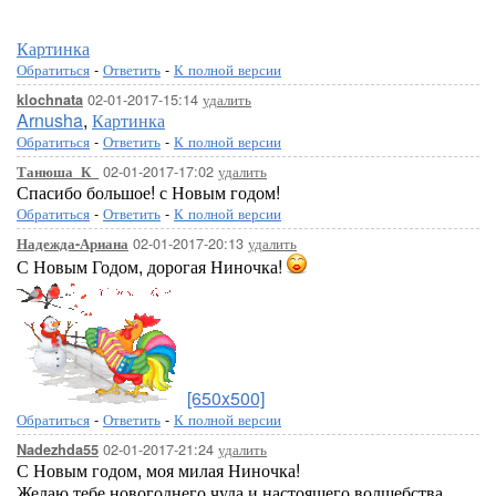
Картинка
Обратиться
-
Ответить
-
К полной версии
02-01-2017-15:14
удалить
klochnata
Arnusha
,
Картинка
Обратиться
-
Ответить
-
К полной версии
02-01-2017-17:02
удалить
Танюша_К_
Спасибо большое! с Новым годом!
Обратиться
-
Ответить
-
К полной версии
02-01-2017-20:13
удалить
Надежда-Ариана
С Новым Годом, дорогая Ниночка!
[650x500]
Обратиться
-
Ответить
-
К полной версии
02-01-2017-21:24
удалить
Nadezhda55
С Новым годом, моя милая Ниночка!
Желаю тебе новогоднего чуда и настоящего волшебства,