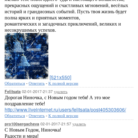
прекрасных ощущений и счастливых мгновений, весёлых
историй и грандиозных событий. Пусть твоя жизнь будет
полна ярких и приятных моментов,
романтических и загадочных приключений, великих и
несокрушимых успехов.
[521x550]
Обратиться
-
Ответить
-
К полной версии
02-01-2017-21:37
удалить
Felitsata
Дорогая Ниночка, с Новым годом тебя! А это мое
поздравление тебе!
http://www.liveinternet.ru/users/felitsata/post405303606/
Обратиться
-
Ответить
-
К полной версии
02-01-2017-21:57
удалить
pro100sergacheva
С Новым Годом, Ниночка!
Радости и мира!