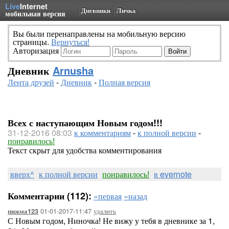
Live
Internet
Дневники
Личка
мобильная версия
Вы были перенаправлены на мобильную версию
страницы.
Вернуться!
Авторизация
Дневник
Arnusha
Лента друзей
-
Дневник
-
Полная версия
Всех с наступающим Новым годом!!!
31-12-2016 08:03
к комментариям
-
к полной версии
-
понравилось!
Текст скрыт для удобства комментирования
вверх^
к полной версии
понравилось!
в evernote
Комментарии (112):
«первая
«назад
01-01-2017-11:47
удалить
пижма123
С Новым годом, Ниночка! Не вижу у тебя в дневнике за 1,