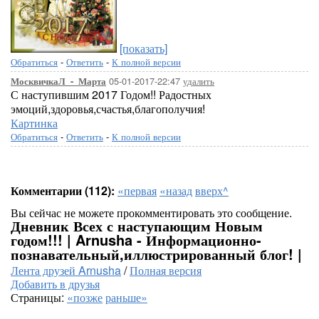
[показать]
Обратиться
-
Ответить
-
К полной версии
05-01-2017-22:47
удалить
МосквичкаЛ_-_Марта
С наступившим 2017 Годом!! Радостных
эмоций,здоровья,счастья,благополучия!
Картинка
Обратиться
-
Ответить
-
К полной версии
Комментарии (112):
«первая
«назад
вверх^
Вы сейчас не можете прокомментировать это сообщение.
Дневник Всех с наступающим Новым
годом!!! | Arnusha - Информационно-
познавательный,иллюстрированный блог! |
Лента друзей Arnusha
/
Полная версия
Добавить в друзья
Страницы:
«позже
раньше»