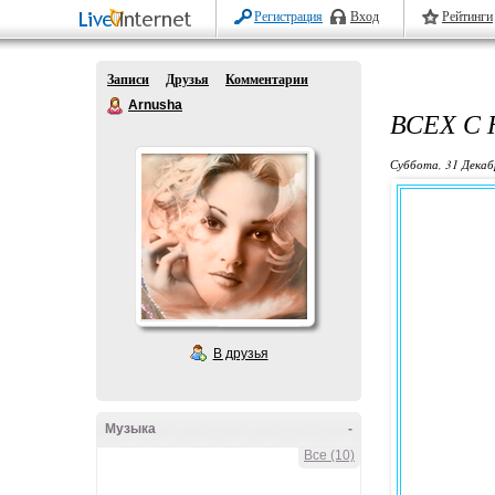
Регистрация
Вход
Рейтинги
Записи
Друзья
Комментарии
Arnusha
ВСЕХ С
Суббота, 31 Декаб
В друзья
Музыка
-
Все (10)