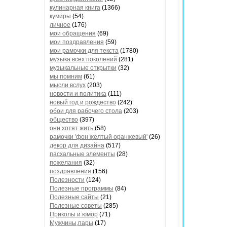
кулинарная книга
(1366)
кумиры
(54)
личное
(176)
мои обращения
(69)
мои поздравления
(59)
мои рамочки для текста
(1780)
музыка всех поколений
(281)
музыкальные открытки
(32)
мы помним
(61)
мысли вслух
(203)
новости и политика
(111)
новый год и рождество
(242)
обои для рабочего стола
(203)
общество
(397)
они хотят жить
(58)
рамочки 'фон желтый оранжевый'
(26)
декор для дизайна
(517)
пасхальные элементы
(28)
пожелания
(32)
поздравления
(156)
Полезности
(124)
Полезные программы
(84)
Полезные сайты
(21)
Полезные советы
(285)
Приколы и юмор
(71)
Мужчины,пары
(17)