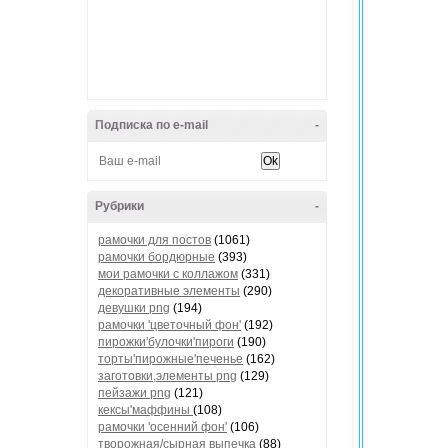
Подписка по e-mail
-
Рубрики
-
рамочки для постов
(1061)
рамочки бордюрные
(393)
мои рамочки с коллажом
(331)
декоративные элементы
(290)
девушки png
(194)
рамочки 'цветочный фон'
(192)
пирожки'булочки'пироги
(190)
торты'пирожные'печенье
(162)
заготовки,элементы png
(129)
пейзажи png
(121)
кексы'маффины
(108)
рамочки 'осенний фон'
(106)
творожная/сырная выпечка
(88)