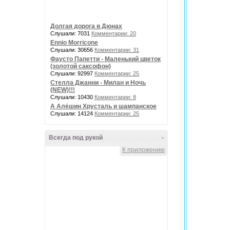
Долгая дорога в Дюнах
Слушали: 7031
Комментарии: 20
Ennio Morricone
Слушали: 30656
Комментарии: 31
Фаусто Папетти - Маленький цветок
(золотой саксофон)
Слушали: 92997
Комментарии: 25
Стелла Джанни - Милан и Ночь
(NEW)!!!
Слушали: 10430
Комментарии: 8
А Алёшин Хрусталь и шампанское
Слушали: 14124
Комментарии: 25
Всегда под рукой
-
К приложению