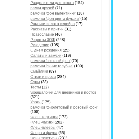
Разделители для текста
(154)
рамки друзей
(71)
рамочки 'фон валентинки'
(18)
рамочки 'фон цвета фуксии'
(15)
Рамочки-золото,серебро
(17)
Рассказы и притчи
(31)
Православие
(46)
Рецепты ЗОЖ
(248)
Рукоделие
(105)
С днём рождения
(25)
Салаты и закуски
(119)
рамочки 'светлый фон'
(70)
рамочки 'синие голубые'
(109)
Смайлики
(89)
Стихи и проза
(284)
Супы
(28)
Тесты
(12)
украшалочки для дневников и постов
(321)
Уроки
(175)
рамочки 'фиолетовый и розовый фон'
(108)
Флеш-картинки
(172)
Флеш-часики
(202)
Флеш-плееры
(47)
Флора и фауна
(65)
Фоны текстуры
(231)