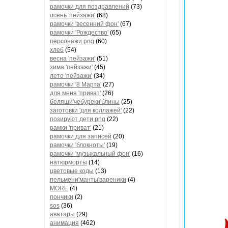
рамочки для поздравлений
(73)
осень 'пейзажи'
(68)
рамочки 'весенний фон'
(67)
рамочки 'Рождество'
(65)
персонажи png
(60)
хлеб
(54)
весна 'пейзажи'
(51)
зима 'пейзажи'
(45)
лето 'пейзажи'
(34)
рамочки '8 Марта'
(27)
для меня 'приват'
(26)
беляши'чебуреки'блины
(25)
заготовки 'для коллажей'
(22)
позируют дети png
(22)
рамки 'приват'
(21)
рамочки для записей
(20)
рамочки 'блокноты'
(19)
рамочки 'музыкальный фон'
(16)
натюрморты
(14)
цветовые коды
(13)
пельмени'манты'вареники
(4)
MORE
(4)
пончики
(2)
sos
(36)
аватары
(29)
анимация
(462)