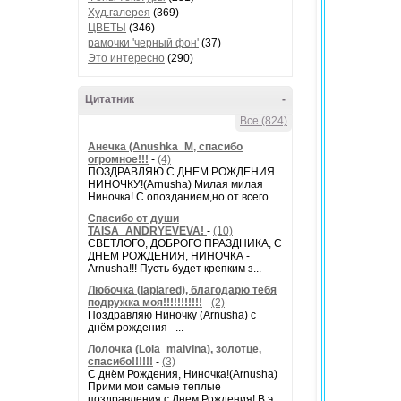
Худ.галерея
(369)
ЦВЕТЫ
(346)
рамочки 'черный фон'
(37)
Это интересно
(290)
Цитатник
-
Все (824)
Анечка (Anushka_M, спасибо
огромное!!!
-
(4)
ПОЗДРАВЛЯЮ С ДНЕМ РОЖДЕНИЯ
НИНОЧКУ!(Arnusha) Милая милая
Ниночка! С опозданием,но от всего ...
Спасибо от души
TAISA_ANDRYEVEVA!
-
(10)
СВЕТЛОГО, ДОБРОГО ПРАЗДНИКА, С
ДНЕМ РОЖДЕНИЯ, НИНОЧКА -
Arnusha!!! Пусть будет крепким з...
Любочка (laplared), благодарю тебя
подружка моя!!!!!!!!!!!
-
(2)
Поздравляю Ниночку (Arnusha) с
днём рождения ...
Лолочка (Lola_malvina), золотце,
спасибо!!!!!!
-
(3)
С днём Рождения, Ниночка!(Аrnusha)
Прими мои самые теплые
поздравления с Днем Рождения! В э...