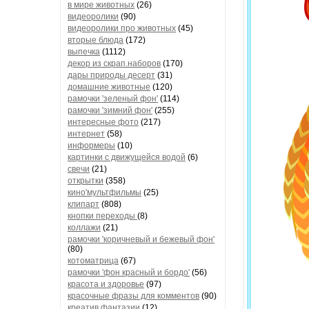
в мире животных
(26)
видеоролики
(90)
видеоролики про животных
(45)
вторые блюда
(172)
выпечка
(1112)
декор из скрап.наборов
(170)
дары природы десерт
(31)
домашние животные
(120)
рамочки 'зеленый фон'
(114)
рамочки 'зимний фон'
(255)
интересные фото
(217)
интернет
(58)
информеры
(10)
картинки с движущейся водой
(6)
свечи
(21)
открытки
(358)
кино'мультфильмы
(25)
клипарт
(808)
кнопки переходы
(8)
коллажи
(21)
рамочки 'коричневый и бежевый фон'
(80)
котоматрица
(67)
рамочки 'фон красный и бордо'
(56)
красота и здоровье
(97)
красочные фразы для комментов
(90)
креатив,фантазии
(12)