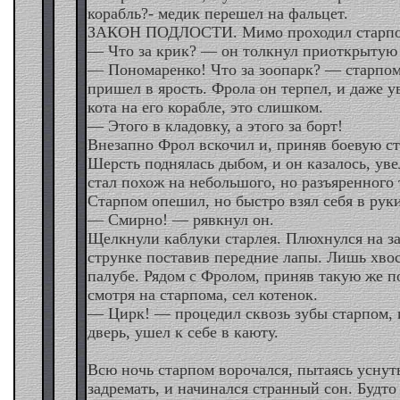
корабль?- медик перешел на фальцет.
ЗАКОН ПОДЛОСТИ. Мимо проходил старпо
— Что за крик? — он толкнул приоткрытую 
— Пономаренко! Что за зоопарк? — старпом,
пришел в ярость. Фрола он терпел, и даже у
кота на его корабле, это слишком.
— Этого в кладовку, а этого за борт!
Внезапно Фрол вскочил и, приняв боевую ст
Шерсть поднялась дыбом, и он казалось, ув
стал похож на небольшого, но разъяренного 
Старпом опешил, но быстро взял себя в руки
— Смирно! — рявкнул он.
Щелкнули каблуки старлея. Плюхнулся на з
струнке поставив передние лапы. Лишь хвос
палубе. Рядом с Фролом, приняв такую же по
смотря на старпома, сел котенок.
— Цирк! — процедил сквозь зубы старпом, 
дверь, ушел к себе в каюту.
Всю ночь старпом ворочался, пытаясь уснут
задремать, и начинался странный сон. Будт