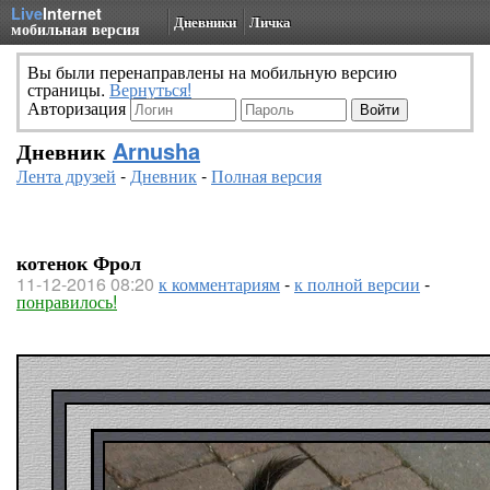
Live
Internet
Дневники
Личка
мобильная версия
Вы были перенаправлены на мобильную версию
страницы.
Вернуться!
Авторизация
Дневник
Arnusha
Лента друзей
-
Дневник
-
Полная версия
котенок Фрол
11-12-2016 08:20
к комментариям
-
к полной версии
-
понравилось!