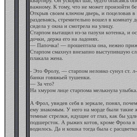
квартиру. Он ускорял шаг, будто опасаясь оп
важному. К тому, что не может произойти бе
Открыв своим ключом дверь, и поцеловав в 
раздеваясь, стремительно вошел в комнату д
сидела у окна и смотрела на улицу.
Старпом вытащил из-за пазухи котенка, и о
дочки, держа его на ладонях.
— Папочка! — прошептала она, нежно прижа
Старпом смахнул внезапно выступившую сле
плакала жена.
- Это Фролу, — старпом неловко сунул ст. л
банки говяжьей тушенки.
— За что?
На хмуром лице старпома мелькнула улыбка
А Фрол, увидев себя в зеркале, понял, поче
ему знакомым. У него на морде были такие ж
темные стрелки, идущие от глаз, как бы уд
подшерсток. А рыжих котов, кроме Фрола в 
водилось. Да и кошка тогда была с расцветко