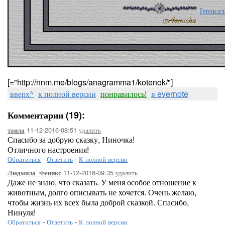
[показ
[="http://nnm.me/blogs/anagramma1/kotenok/"]
вверх^
к полной версии
понравилось!
в evernote
Комментарии (19):
11-12-2016-08:51
удалить
таила
Спасибо за добрую сказку, Ниночка!
Отличного настроения!
Обратиться
-
Ответить
-
К полной версии
11-12-2016-09:35
удалить
Людмила_Феникс
Даже не знаю, что сказать. У меня особое отношение к
животным, долго описывать не хочется. Очень желаю,
чтобы жизнь их всех была доброй сказкой. Спасибо,
Нинуля!
Обратиться
-
Ответить
-
К полной версии