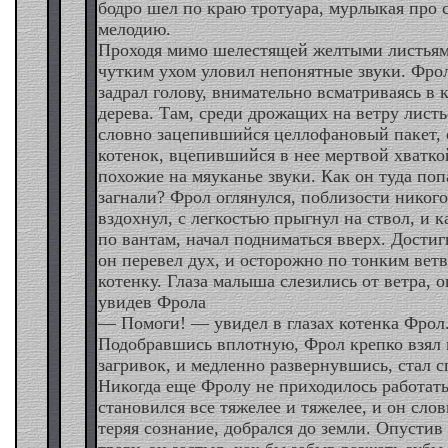
бодро шел по краю тротуара, мурлыкая про 
мелодию.
Проходя мимо шелестящей желтыми листьям
чутким ухом уловил непонятные звуки. Фрол
задрал голову, внимательно всматриваясь в
дерева. Там, среди дрожащих на ветру листь
словно зацепившийся целлофановый пакет, 
котенок, вцепившийся в нее мертвой хватко
похожие на мяуканье звуки. Как он туда по
загнали? Фрол оглянулся, поблизости никого
вздохнул, с легкостью прыгнул на ствол, и 
по вантам, начал подниматься вверх. Дости
он перевел дух, и осторожно по тонким ветв
котенку. Глаза малыша слезились от ветра, 
увидев Фрола
— Помоги! — увидел в глазах котенка Фрол
Подобравшись вплотную, Фрол крепко взял 
загривок, и медленно развернувшись, стал с
Никогда еще Фролу не приходилось работать
становился все тяжелее и тяжелее, и он слов
теряя сознание, добрался до земли. Опусти