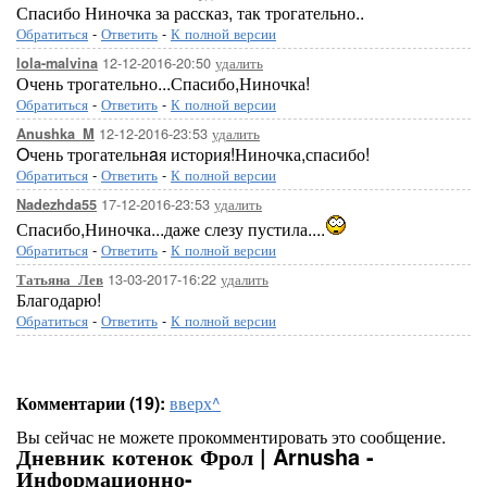
Спасибо Ниночка за рассказ, так трогательно..
Обратиться
-
Ответить
-
К полной версии
12-12-2016-20:50
удалить
lola-malvina
Очень трогательно...Спасибо,Ниночка!
Обратиться
-
Ответить
-
К полной версии
12-12-2016-23:53
удалить
Anushka_M
Oчень трогательнaя история!Ниночка,спасибо!
Обратиться
-
Ответить
-
К полной версии
17-12-2016-23:53
удалить
Nadezhda55
Спасибо,Ниночка...даже слезу пустила....
Обратиться
-
Ответить
-
К полной версии
13-03-2017-16:22
удалить
Татьяна_Лев
Благодарю!
Обратиться
-
Ответить
-
К полной версии
Комментарии (19):
вверх^
Вы сейчас не можете прокомментировать это сообщение.
Дневник котенок Фрол | Arnusha -
Информационно-