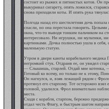
состоит из рыжих и пятнистых котов. Он пр
выкуривал сигарету, опять ложился, стараясь
снова приходили коты. И опять рука тянулас
Полгода назад его шестилетняя дочь попала
спасли, но она перестала говорить. Целыми 
окна, что-то выводя тонким пальчиком на ст
интересовало. Ни игрушки, ни мультики, н
картинками. Дочка полностью ушла в себя, 
маленькую статую.
Утром в двери каюты корабельного медика 
негромкий стук. Отдраив ее, он увидел стар
— Слышишь, старлей. Отдай мне котенка, 
Готовый ко всему, но только не к этому, Пон
Он нагнулся, и, взяв лежащий рядом с Фрол
протянул его старпому. Тот осторожно взял е
головой, удалился. Фрол внимательно наблюд
места.
Сходя с корабля, старпом, бережно придерж
отдал честь Флагу, и быстрым шагом направи