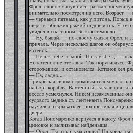
траву, он застыл, как бы забыв разжать зубы
Фрол, словно очнувшись, разжал онемевшую
внимательно посмотрел на него. Возраст — 
— черными пятнами, как у питона. Порыв ве
шерсть, обнажив рыжий подшерсток. Что-то
увидел в спасенном. Быстро темнело.
— Ну, бывай, — по-своему сказал Фрол, и з
причала. Через несколько шагов он обернулс
котенок.
— Нельзя тебе со мной. На службе я, — рык
Но котенок не отставал. Так поругиваясь, Ф
сторожевика, и остановился. Котенок сел ря
— Ну, ладно...
Прикрывая своим огромным телом малого, 
на борт корабля. Вахтенный, сделав вид, что
весело усмехнулся. Никем незамеченные он
судового медика ст. лейтенанта Пономаренк
научился открывать ее, подпрыгивая и цепля
двери.
Когда Пономаренко вернулся в каюту, Фрол 
циновке и вылизывал найденыша.
— Фрол! Ты что, с ума сошел? На хрена ты 