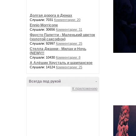
Долгая дорога в Дюнах
Слушали: 7031
Комментарии: 20
Ennio Morricone
Слушали: 30656
Комментарии: 31
Фаусто Папетти - Маленький цветок
(золотой саксофон)
Слушали: 92997
Комментарии: 25
Стелла Джанни - Милан и Ночь
(NEW)!!!
Слушали: 10430
Комментарии: 8
А Алёшин Хрусталь и шампанское
Слушали: 14124
Комментарии: 25
Всегда под рукой
-
К приложению