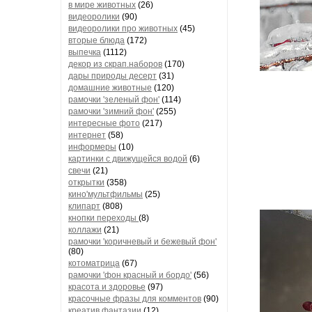
в мире животных
(26)
видеоролики
(90)
видеоролики про животных
(45)
вторые блюда
(172)
выпечка
(1112)
декор из скрап.наборов
(170)
дары природы десерт
(31)
домашние животные
(120)
рамочки 'зеленый фон'
(114)
рамочки 'зимний фон'
(255)
интересные фото
(217)
интернет
(58)
информеры
(10)
картинки с движущейся водой
(6)
свечи
(21)
открытки
(358)
кино'мультфильмы
(25)
клипарт
(808)
кнопки переходы
(8)
коллажи
(21)
рамочки 'коричневый и бежевый фон'
(80)
котоматрица
(67)
рамочки 'фон красный и бордо'
(56)
красота и здоровье
(97)
красочные фразы для комментов
(90)
креатив,фантазии
(12)