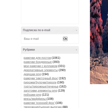
Подписка по e-mail
-
Рубрики
-
рамочки для постов
(1061)
рамочки бордюрные
(393)
мои рамочки с коллажом
(331)
декоративные элементы
(290)
девушки png
(194)
рамочки 'цветочный фон'
(192)
пирожки'булочки'пироги
(190)
торты'пирожные'печенье
(162)
заготовки,элементы png
(129)
пейзажи png
(121)
кексы'маффины
(108)
рамочки 'осенний фон'
(106)
творожная/сырная выпечка
(88)