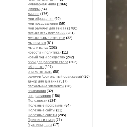
кулинарная книга
(1366)
кумиры
(54)
личное
(176)
мои обращения
(69)
мои поздравления
(59)
мои рамочки для текста
(1780)
музыка всех поколений
(281)
музыкальные открытки
(32)
мы помним
(61)
мысли вслух
(203)
новости и политика
(111)
новый год и рождество
(242)
обои для рабочего стола
(203)
общество
(397)
они хотят жить
(58)
рамочки 'фон желтый оранжевый'
(26)
декор для дизайна
(517)
пасхальные элементы
(28)
пожелания
(32)
поздравления
(156)
Полезности
(124)
Полезные программы
(84)
Полезные сайты
(21)
Полезные советы
(285)
Приколы и юмор
(71)
Мужчины,пары
(17)