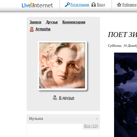
Регистрация
Вход
Рейтинги
Записи
Друзья
Комментарии
Arnusha
ПОЕТ ЗИ
Суббота, 10 Декаб
В друзья
Музыка
-
Все (10)