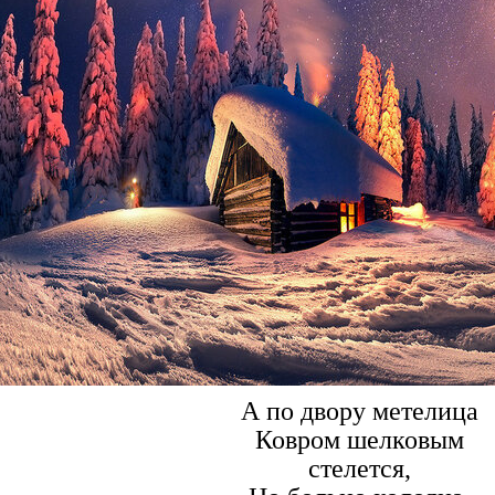
А по двору метелица
Ковром шелковым
стелется,