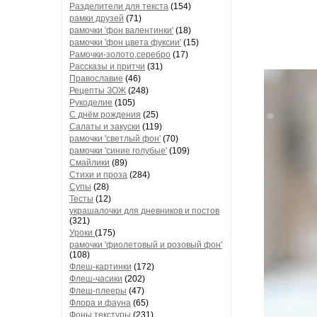
Разделители для текста
(154)
рамки друзей
(71)
рамочки 'фон валентинки'
(18)
рамочки 'фон цвета фуксии'
(15)
Рамочки-золото,серебро
(17)
Рассказы и притчи
(31)
Православие
(46)
Рецепты ЗОЖ
(248)
Рукоделие
(105)
С днём рождения
(25)
Салаты и закуски
(119)
рамочки 'светлый фон'
(70)
рамочки 'синие голубые'
(109)
Смайлики
(89)
Стихи и проза
(284)
Супы
(28)
Тесты
(12)
украшалочки для дневников и постов
(321)
Уроки
(175)
рамочки 'фиолетовый и розовый фон'
(108)
Флеш-картинки
(172)
Флеш-часики
(202)
Флеш-плееры
(47)
Флора и фауна
(65)
Фоны текстуры
(231)