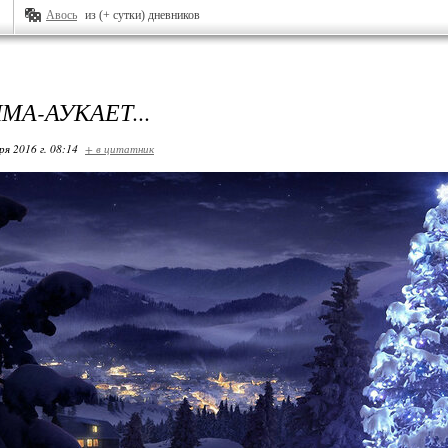
Авось
из (+ сутки) дневников
МА-АУКАЕТ...
ря 2016 г. 08:14
+ в цитатник