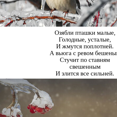
Озябли пташки малые,
Голодные, усталые,
И жмутся поплотней.
А вьюга с ревом бешен
Стучит по ставням
свешенным
И злится все сильней.