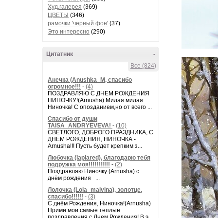
Худ.галерея
(369)
ЦВЕТЫ
(346)
рамочки 'черный фон'
(37)
Это интересно
(290)
Цитатник
-
Все (824)
Анечка (Anushka_M, спасибо
огромное!!!
-
(4)
ПОЗДРАВЛЯЮ С ДНЕМ РОЖДЕНИЯ
НИНОЧКУ!(Arnusha) Милая милая
Ниночка! С опозданием,но от всего ...
Спасибо от души
TAISA_ANDRYEVEVA!
-
(10)
СВЕТЛОГО, ДОБРОГО ПРАЗДНИКА, С
ДНЕМ РОЖДЕНИЯ, НИНОЧКА -
Arnusha!!! Пусть будет крепким з...
Любочка (laplared), благодарю тебя
подружка моя!!!!!!!!!!!
-
(2)
Поздравляю Ниночку (Arnusha) с
днём рождения ...
Лолочка (Lola_malvina), золотце,
спасибо!!!!!!
-
(3)
С днём Рождения, Ниночка!(Аrnusha)
Прими мои самые теплые
поздравления с Днем Рождения! В э...