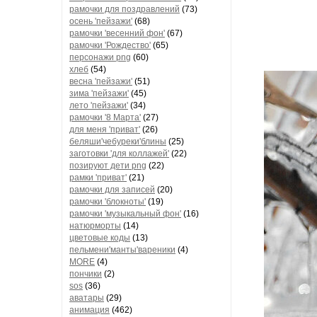
рамочки для поздравлений
(73)
осень 'пейзажи'
(68)
рамочки 'весенний фон'
(67)
рамочки 'Рождество'
(65)
персонажи png
(60)
хлеб
(54)
весна 'пейзажи'
(51)
зима 'пейзажи'
(45)
лето 'пейзажи'
(34)
рамочки '8 Марта'
(27)
для меня 'приват'
(26)
беляши'чебуреки'блины
(25)
заготовки 'для коллажей'
(22)
позируют дети png
(22)
рамки 'приват'
(21)
рамочки для записей
(20)
рамочки 'блокноты'
(19)
рамочки 'музыкальный фон'
(16)
натюрморты
(14)
цветовые коды
(13)
пельмени'манты'вареники
(4)
MORE
(4)
пончики
(2)
sos
(36)
аватары
(29)
анимация
(462)