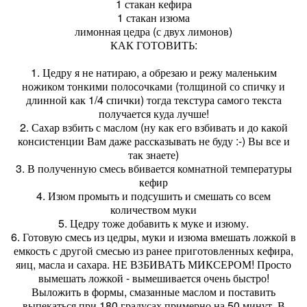
1 стакан кефира
1 стакан изюма
лимонная цедра (с двух лимонов)
КАК ГОТОВИТЬ:
1. Цедру я не натираю, а обрезаю и режу маленьким
ножиком тонкими полосочками (толщиной со спичку и
длинной как 1/4 спички) тогда текстура самого текста
получается куда лучше!
2. Сахар взбить с маслом (ну как его взбивать и до какой
консистенции Вам даже рассказывать не буду :-) Вы все и
так знаете)
3. В полученную смесь вбивается комнатной температуры
кефир
4. Изюм промыть и подсушить и смешать со всем
количеством муки
5. Цедру тоже добавить к муке и изюму.
6. Готовую смесь из цедры, муки и изюма вмешать ложкой в
емкость с другой смесью из ранее приготовленных кефира,
яиц, масла и сахара. НЕ ВЗБИВАТЬ МИКСЕРОМ! Просто
вымешать ложкой - вымешивается очень быстро!
Выложить в формы, смазанные маслом и поставить
выпекаться при 180 градусах примерно на 50 минут. В