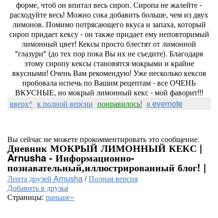
форме, чтоб он впитал весь сироп. Сиропа не жалейте -
расходуйте весь! Можно сока добавить больше, чем из двух
лимонов. Помимо потрясающего вкуса и запаха, который
сироп придает кексу - он также придает ему неповторимый
лимонный цвет! Кексы просто блестят от лимонной
"глазури" (до тех пор пока Вы их не съедите). Благодаря
этому сиропу кексы становятся мокрыми и крайне
вкусными! Очень Вам рекомендую! Уже несколько кексов
пробовала испечь по Вашим рецептам - все ОЧЕНЬ
ВКУСНЫЕ, но мокрый лимонный кекс - мой фаворит!!!
вверх^
к полной версии
понравилось!
в evernote
Вы сейчас не можете прокомментировать это сообщение.
Дневник МОКРЫЙ ЛИМОННЫЙ КЕКС |
Arnusha - Информационно-
познавательный,иллюстрированный блог! |
Лента друзей Arnusha
/
Полная версия
Добавить в друзья
Страницы:
раньше»