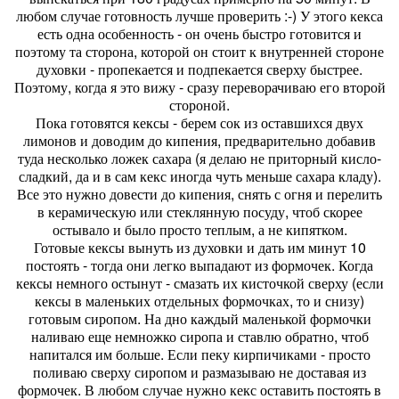
любом случае готовность лучше проверить :-) У этого кекса
есть одна особенность - он очень быстро готовится и
поэтому та сторона, которой он стоит к внутренней стороне
духовки - пропекается и подпекается сверху быстрее.
Поэтому, когда я это вижу - сразу переворачиваю его второй
стороной.
Пока готовятся кексы - берем сок из оставшихся двух
лимонов и доводим до кипения, предварительно добавив
туда несколько ложек сахара (я делаю не приторный кисло-
сладкий, да и в сам кекс иногда чуть меньше сахара кладу).
Все это нужно довести до кипения, снять с огня и перелить
в керамическую или стеклянную посуду, чтоб скорее
остывало и было просто теплым, а не кипятком.
Готовые кексы вынуть из духовки и дать им минут 10
постоять - тогда они легко выпадают из формочек. Когда
кексы немного остынут - смазать их кисточкой сверху (если
кексы в маленьких отдельных формочках, то и снизу)
готовым сиропом. На дно каждый маленькой формочки
наливаю еще немножко сиропа и ставлю обратно, чтоб
напитался им больше. Если пеку кирпичиками - просто
поливаю сверху сиропом и размазываю не доставая из
формочек. В любом случае нужно кекс оставить постоять в