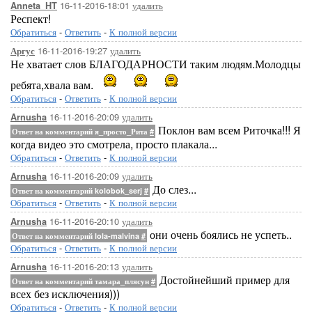
16-11-2016-18:01
удалить
Anneta_HT
Респект!
Обратиться
-
Ответить
-
К полной версии
16-11-2016-19:27
удалить
Аргус
Не хватает слов БЛАГОДАРНОСТИ таким людям.Молодцы
ребята,хвала вам.
Обратиться
-
Ответить
-
К полной версии
16-11-2016-20:09
удалить
Arnusha
Поклон вам всем Риточка!!! Я
Ответ на комментарий я_просто_Рита
#
когда видео это смотрела, просто плакала...
Обратиться
-
Ответить
-
К полной версии
16-11-2016-20:09
удалить
Arnusha
До слез...
Ответ на комментарий kolobok_serj
#
Обратиться
-
Ответить
-
К полной версии
16-11-2016-20:10
удалить
Arnusha
они очень боялись не успеть..
Ответ на комментарий lola-malvina
#
Обратиться
-
Ответить
-
К полной версии
16-11-2016-20:13
удалить
Arnusha
Достойнейший пример для
Ответ на комментарий тамара_плясун
#
всех без исключения)))
Обратиться
-
Ответить
-
К полной версии