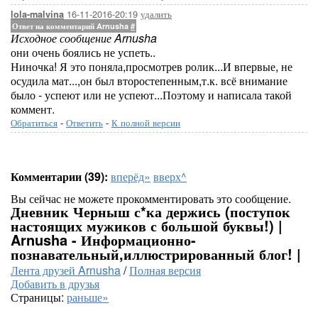
16-11-2016-20:19
удалить
lola-malvina
Ответ на комментарий Arnusha
#
Исходное сообщение Arnusha
они очень боялись не успеть..
Ниночка! Я это поняла,просмотрев ролик...И впервые, не
осудила мат...,он был второстепенным,т.к. всё внимание
было - успеют или не успеют...Поэтому и написала такой
коммент.
Обратиться
-
Ответить
-
К полной версии
Комментарии (39):
вперёд»
вверх^
Вы сейчас не можете прокомментировать это сообщение.
Дневник Черныш с*ка держись (поступок
настоящих мужиков с большой буквы!) |
Arnusha - Информационно-
познавательный,иллюстрированный блог! |
Лента друзей Arnusha
/
Полная версия
Добавить в друзья
Страницы:
раньше»