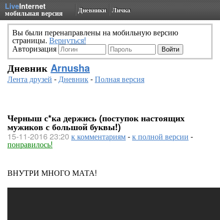
Live
Internet
Дневники
Личка
мобильная версия
Вы были перенаправлены на мобильную версию
страницы.
Вернуться!
Авторизация
Дневник
Arnusha
Лента друзей
-
Дневник
-
Полная версия
Черныш с*ка держись (поступок настоящих
мужиков с большой буквы!)
15-11-2016 23:20
к комментариям
-
к полной версии
-
понравилось!
ВНУТРИ МНОГО МАТА!