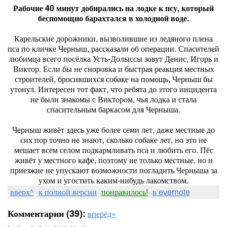
Рабочие 40 минут добирались на лодке к псу, который
беспомощно барахтался в холодной воде.
Карельские дорожники, вызволившие из ледяного плена
пса по кличке Черныш, рассказали об операции. Спасителей
любимца всего посёлка Усть-Долыссы зовут Денис, Игорь и
Виктор. Если бы не сноровка и быстрая реакция местных
строителей, бросившихся собаке на помощь, Черныш бы
утонул. Интересен тот факт, что ребята до этого инцидента
не были знакомы с Виктором, чья лодка и стала
спасительным баркасом для Черныша.
Черныш живёт здесь уже более семи лет, даже местные до
сих пор точно не знают, сколько собаке лет, но это не
мешает всем селом подкармливать пса и любить его. Пёс
живёт у местного кафе, поэтому не только местные, но и
приезжие не упускают возможности погладить Черныша за
ухом и угостить каким-нибудь лакомством.
вверх^
к полной версии
понравилось!
в evernote
Комментарии (39):
вперёд»