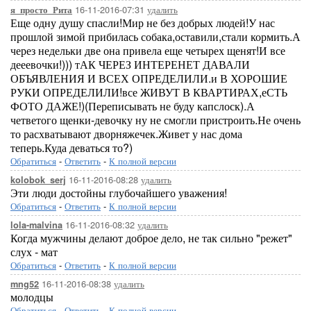
16-11-2016-07:31
удалить
я_просто_Рита
Еще одну душу спасли!Мир не без добрых людей!У нас
прошлой зимой прибилась собака,оставили,стали кормить.А
через недельки две она привела еще четырех щенят!И все
дееевочки!))) тАК ЧЕРЕЗ ИНТЕРЕНЕТ ДАВАЛИ
ОБЪЯВЛЕНИЯ И ВСЕХ ОПРЕДЕЛИЛИ.и В ХОРОШИЕ
РУКИ ОПРЕДЕЛИЛИ!все ЖИВУТ В КВАРТИРАХ,еСТЬ
ФОТО ДАЖЕ!)(Переписывать не буду капслоск).А
четветого щенки-девочку ну не смогли пристроить.Не очень
то расхватывают дворняжечек.Живет у нас дома
теперь.Куда деваться то?)
Обратиться
-
Ответить
-
К полной версии
16-11-2016-08:28
удалить
kolobok_serj
Эти люди достойны глубочайшего уважения!
Обратиться
-
Ответить
-
К полной версии
16-11-2016-08:32
удалить
lola-malvina
Когда мужчины делают доброе дело, не так сильно "режет"
слух - мат
Обратиться
-
Ответить
-
К полной версии
16-11-2016-08:38
удалить
mng52
молодцы
Обратиться
-
Ответить
-
К полной версии