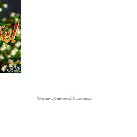
Ответить
С цитатой
В цитатник