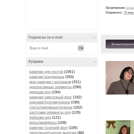
Процитировано
11 раз
Понравилось:
75 поль
Подписка по e-mail
-
Комментироват
Рубрики
-
рамочки для постов
(1061)
рамочки бордюрные
(393)
мои рамочки с коллажом
(331)
декоративные элементы
(290)
девушки png
(194)
рамочки 'цветочный фон'
(192)
пирожки'булочки'пироги
(190)
торты'пирожные'печенье
(162)
заготовки,элементы png
(129)
пейзажи png
(121)
кексы'маффины
(108)
рамочки 'осенний фон'
(106)
творожная/сырная выпечка
(88)