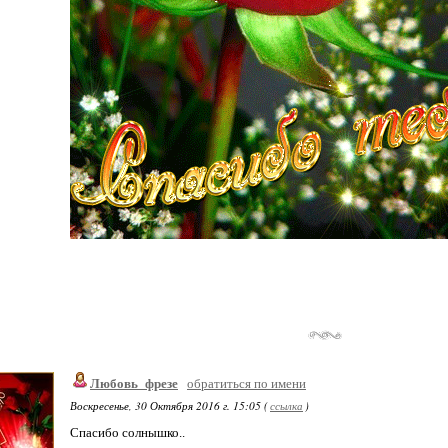
Любовь_фрезе
обратиться по имени
Воскресенье, 30 Октября 2016 г. 15:05 (
ссылка
)
Спасибо солнышко..