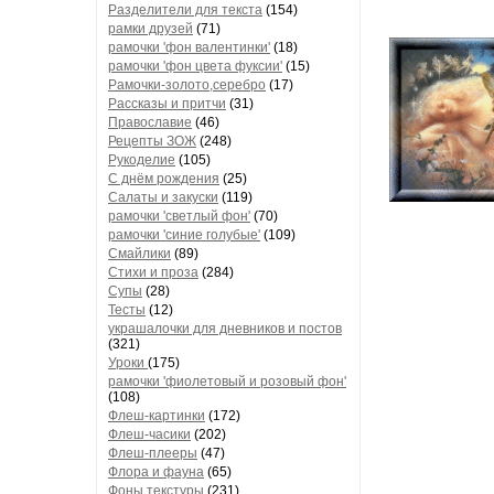
Разделители для текста
(154)
рамки друзей
(71)
рамочки 'фон валентинки'
(18)
рамочки 'фон цвета фуксии'
(15)
Рамочки-золото,серебро
(17)
Рассказы и притчи
(31)
Православие
(46)
Рецепты ЗОЖ
(248)
Рукоделие
(105)
С днём рождения
(25)
Салаты и закуски
(119)
рамочки 'светлый фон'
(70)
рамочки 'синие голубые'
(109)
Смайлики
(89)
Стихи и проза
(284)
Супы
(28)
Тесты
(12)
украшалочки для дневников и постов
(321)
Уроки
(175)
рамочки 'фиолетовый и розовый фон'
(108)
Флеш-картинки
(172)
Флеш-часики
(202)
Флеш-плееры
(47)
Флора и фауна
(65)
Фоны текстуры
(231)