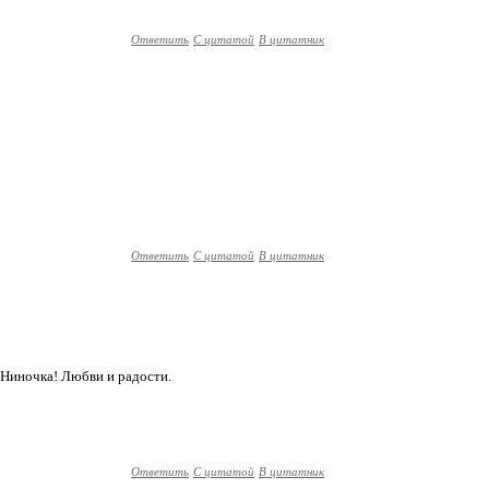
Ответить
С цитатой
В цитатник
Ответить
С цитатой
В цитатник
,Ниночка! Любви и радости.
Ответить
С цитатой
В цитатник