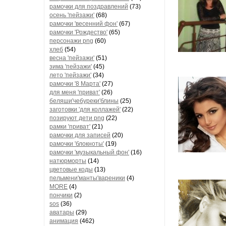
рамочки для поздравлений
(73)
осень 'пейзажи'
(68)
рамочки 'весенний фон'
(67)
рамочки 'Рождество'
(65)
персонажи png
(60)
хлеб
(54)
весна 'пейзажи'
(51)
зима 'пейзажи'
(45)
лето 'пейзажи'
(34)
рамочки '8 Марта'
(27)
для меня 'приват'
(26)
беляши'чебуреки'блины
(25)
заготовки 'для коллажей'
(22)
позируют дети png
(22)
рамки 'приват'
(21)
рамочки для записей
(20)
рамочки 'блокноты'
(19)
рамочки 'музыкальный фон'
(16)
натюрморты
(14)
цветовые коды
(13)
пельмени'манты'вареники
(4)
MORE
(4)
пончики
(2)
sos
(36)
аватары
(29)
анимация
(462)