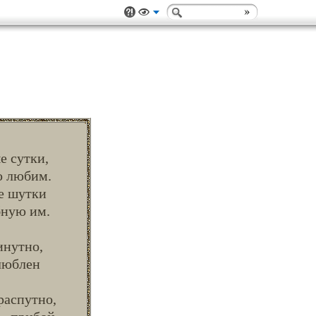
е сутки,
ю любим.
е шутки
бную им.
инутно,
злюблен
распутно,