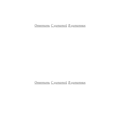
Ответить
С цитатой
В цитатник
Ответить
С цитатой
В цитатник