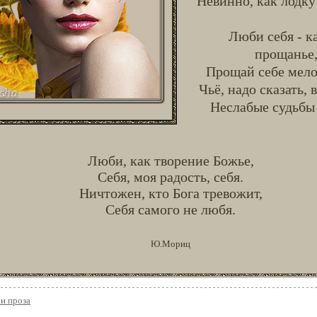
Невинно, как лодку
Люби себя - к
прощанье
Прощай себе мело
Чьё, надо сказать,
Неслабые судьбы 
Люби, как творение Божье,
Себя, моя радость, себя.
Ничтожен, кто Бога тревожит,
Себя самого не любя.
Ю.Мориц
и проза