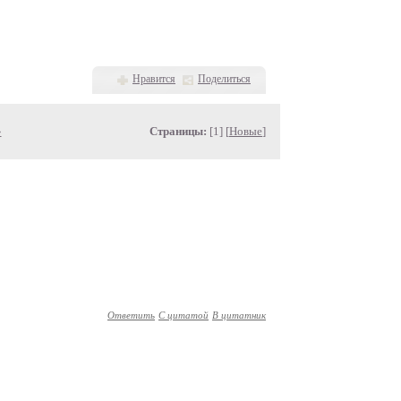
Нравится
Поделиться
»
Страницы:
[1] [
Новые
]
Ответить
С цитатой
В цитатник