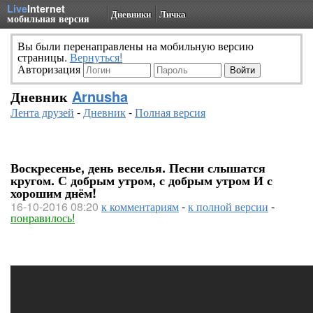
Live
Internet
Дневники
Личка
мобильная версия
Вы были перенаправлены на мобильную версию
страницы.
Вернуться!
Авторизация
Дневник
Arnusha
Лента друзей
-
Дневник
-
Полная версия
Воскресенье, день веселья. Песни слышатся
кругом. С добрым утром, с добрым утром И с
хорошим днём!
16-10-2016 08:20
к комментариям
-
к полной версии
-
понравилось!