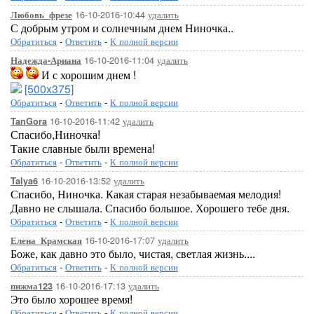
16-10-2016-10:44
удалить
Любовь_фрезе
С добрым утром и солнечным днем Ниночка..
Обратиться
-
Ответить
-
К полной версии
16-10-2016-11:04
удалить
Надежда-Ариана
И с хорошим днем !
[500x375]
Обратиться
-
Ответить
-
К полной версии
16-10-2016-11:42
удалить
TanGora
Спасибо,Ниночка!
Такие славные были времена!
Обратиться
-
Ответить
-
К полной версии
16-10-2016-13:52
удалить
Talya6
Спасибо, Ниночка. Какая старая незабываемая мелодия!
Давно не слышала. Спасибо большое. Хорошего тебе дня.
Обратиться
-
Ответить
-
К полной версии
16-10-2016-17:07
удалить
Елена_Крамская
Боже, как давно это было, чистая, светлая жизнь....
Обратиться
-
Ответить
-
К полной версии
16-10-2016-17:13
удалить
пижма123
Это было хорошее время!
Обратиться
-
Ответить
-
К полной версии