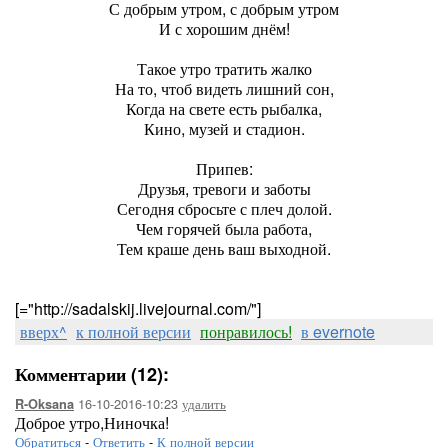
С добрым утром, с добрым утром
И с хорошим днём!
Такое утро тратить жалко
На то, чтоб видеть лишний сон,
Когда на свете есть рыбалка,
Кино, музей и стадион.
Припев:
Друзья, тревоги и заботы
Сегодня сбросьте с плеч долой.
Чем горячей была работа,
Тем краше день ваш выходной.
[="http://sadalskij.livejournal.com/"]
вверх^
к полной версии
понравилось!
в evernote
Комментарии (12):
16-10-2016-10:23
удалить
R-Oksana
Доброе утро,Ниночка!
Обратиться
-
Ответить
-
К полной версии