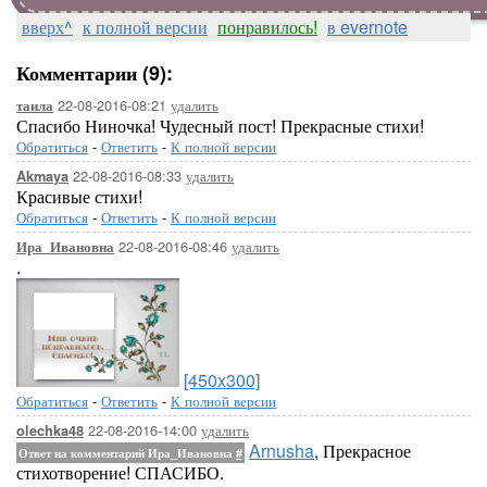
вверх^
к полной версии
понравилось!
в evernote
Комментарии (9):
22-08-2016-08:21
удалить
таила
Спасибо Ниночка! Чудесный пост! Прекрасные стихи!
Обратиться
-
Ответить
-
К полной версии
22-08-2016-08:33
удалить
Akmaya
Красивые стихи!
Обратиться
-
Ответить
-
К полной версии
22-08-2016-08:46
удалить
Ира_Ивановна
.
[450x300]
Обратиться
-
Ответить
-
К полной версии
22-08-2016-14:00
удалить
olechka48
Arnusha
, Прекрасное
Ответ на комментарий Ира_Ивановна
#
стихотворение! СПАСИБО.