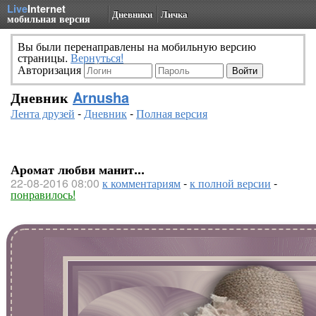
Live
Internet
Дневники
Личка
мобильная версия
Вы были перенаправлены на мобильную версию
страницы.
Вернуться!
Авторизация
Дневник
Arnusha
Лента друзей
-
Дневник
-
Полная версия
Аромат любви манит...
22-08-2016 08:00
к комментариям
-
к полной версии
-
понравилось!