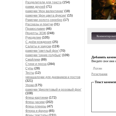
Разделители для текста
(154)
рамки друзей
(71)
рамочки 'фон валентинки'
(18)
рамочки 'фон цвета фуксии'
(15)
Рамочки-золото,серебро
(17)
Рассказы и притчи
(31)
Православие
(46)
Рецепты ЗОЖ
(248)
Комментироват
Рукоделие
(105)
С днём рождения
(25)
Салаты и закуски
(119)
рамочки 'светлый фон'
(70)
рамочки 'синие голубые'
(109)
Добавить комм
Смайлики
(89)
Введите свое имя и
Стихи и проза
(284)
Супы
(28)
Тесты
(12)
Регистрация
украшалочки для дневников и постов
(321)
Текст коммен
Уроки
(175)
рамочки 'фиолетовый и розовый фон'
(108)
Флеш-картинки
(172)
Флеш-часики
(202)
Флеш-плееры
(47)
Флора и фауна
(65)
Фоны текстуры
(231)