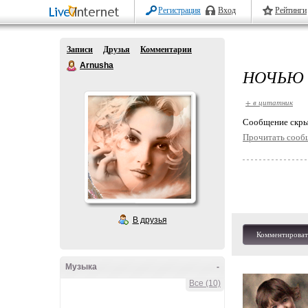
Регистрация
Вход
Рейтинги
Записи
Друзья
Комментарии
Arnusha
НОЧЬЮ 
+ в цитатник
Cообщение скры
Прочитать сооб
В друзья
Комментироват
Музыка
-
Все (10)