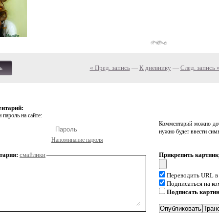
« Пред. запись
—
К дневнику
—
След. запись 
ь
ентарий:
 пароль на сайте:
Комментарий можно доб
нужно будет ввести сим
Напоминание пароля
тария:
смайлики
Прикрепить картинк
Переводить URL в
Подписаться на к
Подписать карти