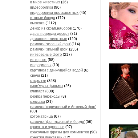
в мире животных
(26)
видеоролики
(90)
видеоролики про животных
(45)
вторые блюда
(172)
выпечка
(1112)
декор из скрап.наборов
(170)
дары природы десерт
(31)
домашние животные
(120)
рамочки 'зеленый фон'
(114)
рамочки 'зимний фон'
(255)
интересные фото
(217)
интернет
(58)
информеры
(10)
картинки с движущейся водой
(6)
свечи
(21)
открытки
(358)
кино'мультфильмы
(25)
клипарт
(808)
кнопки переходы
(8)
коллажи
(21)
рамочки 'коричневый и бежевый фон'
(80)
котоматрица
(67)
рамочки 'фон красный и бордо'
(56)
красота и здоровье
(97)
красочные фразы для комментов
(90)
креатив,фантазии
(12)