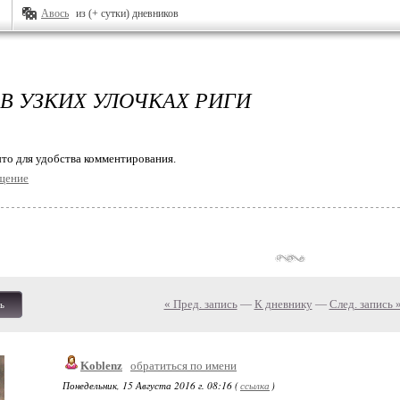
Авось
из (+ сутки) дневников
В УЗКИХ УЛОЧКАХ РИГИ
то для удобства комментирования.
щение
« Пред. запись
—
К дневнику
—
След. запись 
ь
Koblenz
обратиться по имени
Понедельник, 15 Августа 2016 г. 08:16 (
ссылка
)