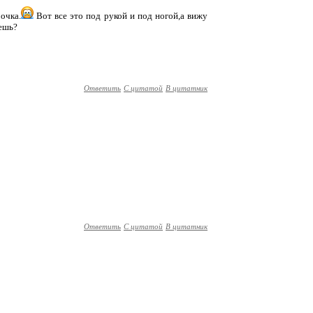
очка.
Вот все это под рукой и под ногой,а вижу
уешь?
Ответить
С цитатой
В цитатник
Ответить
С цитатой
В цитатник