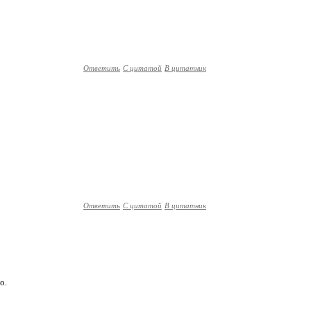
Ответить
С цитатой
В цитатник
Ответить
С цитатой
В цитатник
о.