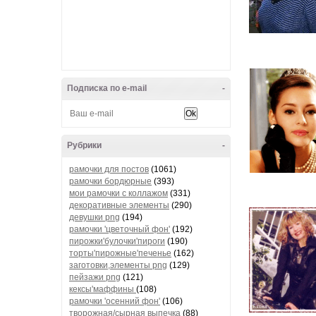
Подписка по e-mail
-
Рубрики
-
рамочки для постов
(1061)
рамочки бордюрные
(393)
мои рамочки с коллажом
(331)
декоративные элементы
(290)
девушки png
(194)
рамочки 'цветочный фон'
(192)
пирожки'булочки'пироги
(190)
торты'пирожные'печенье
(162)
заготовки,элементы png
(129)
пейзажи png
(121)
кексы'маффины
(108)
рамочки 'осенний фон'
(106)
творожная/сырная выпечка
(88)