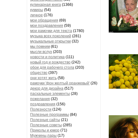
кулинарная книга
(1366)
кумиры
(54)
личное
(176)
мои обращения
(69)
мои поздравления
(59)
мои рамочки для текста
(1780)
музыка всех поколений
(281)
музыкальные открытки
(32)
мы помним
(61)
мысли вслух
(203)
новости и политика
(111)
новый год и рождество
(242)
обои для рабочего стола
(203)
общество
(397)
они хотят жить
(58)
рамочки 'фон желтый оранжевый'
(26)
декор для дизайна
(517)
пасхальные элементы
(28)
пожелания
(32)
поздравления
(156)
Полезности
(124)
Полезные программы
(84)
Полезные сайты
(21)
Полезные советы
(285)
Приколы и юмор
(71)
Мужчины,пары
(17)