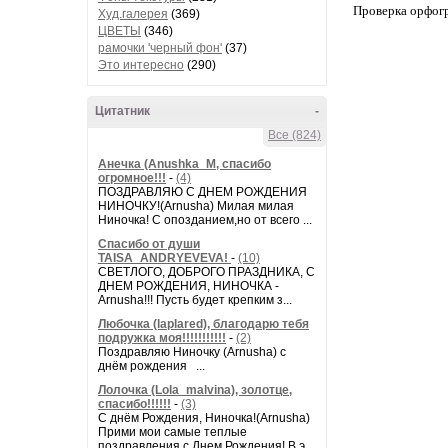
Проверка орфог
Худ.галерея
(369)
ЦВЕТЫ
(346)
рамочки 'черный фон'
(37)
Это интересно
(290)
Цитатник
-
Все (824)
Анечка (Anushka_M, спасибо
огромное!!!
-
(4)
ПОЗДРАВЛЯЮ С ДНЕМ РОЖДЕНИЯ
НИНОЧКУ!(Arnusha) Милая милая
Ниночка! С опозданием,но от всего ...
Спасибо от души
TAISA_ANDRYEVEVA!
-
(10)
СВЕТЛОГО, ДОБРОГО ПРАЗДНИКА, С
ДНЕМ РОЖДЕНИЯ, НИНОЧКА -
Arnusha!!! Пусть будет крепким з...
Любочка (laplared), благодарю тебя
подружка моя!!!!!!!!!!!
-
(2)
Поздравляю Ниночку (Arnusha) с
днём рождения ...
Лолочка (Lola_malvina), золотце,
спасибо!!!!!!
-
(3)
С днём Рождения, Ниночка!(Аrnusha)
Прими мои самые теплые
поздравления с Днем Рождения! В э...