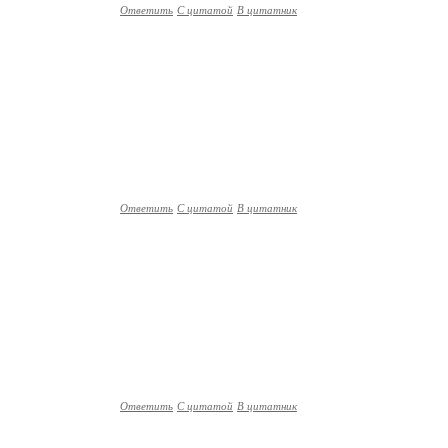
Ответить
С цитатой
В цитатник
Ответить
С цитатой
В цитатник
Ответить
С цитатой
В цитатник