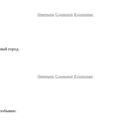
Ответить
С цитатой
В цитатник
ивый город.
Ответить
С цитатой
В цитатник
е побываю.