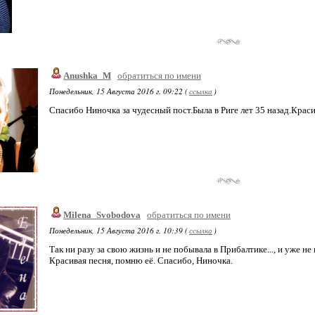
Anushka_M
обратиться по имени
Понедельник, 15 Августа 2016 г. 09:22 (
ссылка
)
Спасибо Ниночка за чудесный пост.Была в Риге лет 35 назад.Крас
Milena_Svobodova
обратиться по имени
Понедельник, 15 Августа 2016 г. 10:39 (
ссылка
)
Так ни разу за свою жизнь и не побывала в Прибалтике..., и уже н
Красивая песня, помню её. Спасибо, Ниночка.