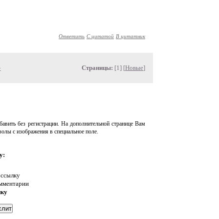
Ответить
С цитатой
В цитатник
»
Страницы:
[1] [
Новые
]
авить без регистрации. На дополнительной странице Вам
волы с изображения в специальное поле.
у:
 ссылку
омментарии
нку