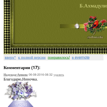
Б.Ахмадули
вверх^
к полной версии
понравилось!
в evernote
Комментарии (17):
06-08-2016-08:32
удалить
Надежда-Ариана
Благодарю,Ниночка.