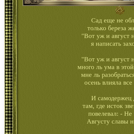
Сад еще не обл
только береза ж
"Вот уж и август н
я написать зах
"Вот уж и август н
много ль ума в этой
мне ль разобратьс
осень влияла все
И самодержец
там, где исток зв
повелевал: - Не
Августу славы н