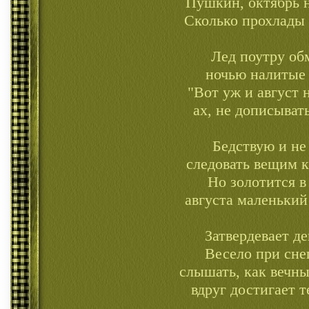
Пушкин, октябрь 
Сколько прохлады 
Лед поутру об
ночью налитые
"Вот уж и август н
ах, не дописыват
Бедствую и не
следовать вещим 
Но золотится в
августа маленький
Затвердевает де
Весело при сне
слышать, как вечн
вдруг достигает т