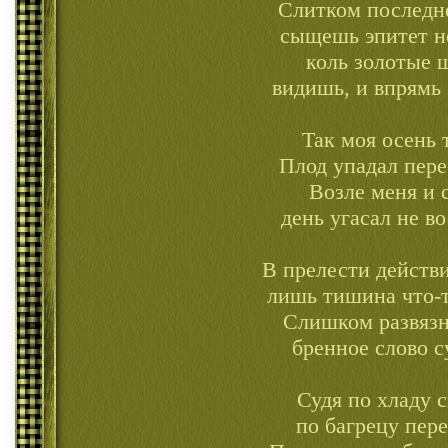
Слитком последн
сыщешь эпитет н
коль золотые 
видишь, и впрямь 
Так моя осень 
Плод упадал пер
Возле меня и 
день угасал не в
В прелести действ
лишь тишина что-т
Слишком развязн
бренное слово с
Судя по хладу с
по багрецу пере