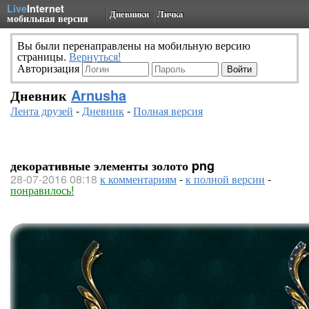
Live
Internet
Дневники
Личка
мобильная версия
Вы были перенаправлены на мобильную версию
страницы.
Вернуться!
Авторизация
Дневник
Arnusha
Лента друзей
-
Дневник
-
Полная версия
декоративные элементы золото png
28-07-2016 08:18
к комментариям
-
к полной версии
-
понравилось!