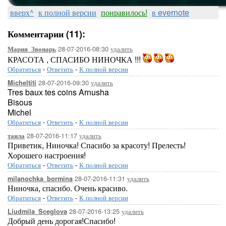
вверх^
к полной версии
понравилось!
в evernote
Комментарии (11):
28-07-2016-08:30
удалить
Мария_Звонарь
КРАСОТА , СПАСИБО НИНОЧКА !!!
Обратиться
-
Ответить
-
К полной версии
28-07-2016-09:30
удалить
Micheltiti
Tres baux tes coins Arnusha
Bisous
Michel
Обратиться
-
Ответить
-
К полной версии
28-07-2016-11:17
удалить
таила
Приветик, Ниночка! Спасибо за красоту! Прелесть!
Хорошего настроения!
Обратиться
-
Ответить
-
К полной версии
28-07-2016-11:31
удалить
milanochka_bormina
Ниночка, спасибо. Очень красиво.
Обратиться
-
Ответить
-
К полной версии
28-07-2016-13:25
удалить
Liudmila_Sceglova
Добрый день дорогая!Спасибо!