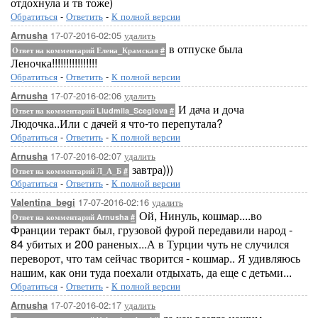
отдохнула и тв тоже)
Обратиться
-
Ответить
-
К полной версии
17-07-2016-02:05
удалить
Arnusha
в отпуске была
Ответ на комментарий Елена_Крамская
#
Леночка!!!!!!!!!!!!!!!!
Обратиться
-
Ответить
-
К полной версии
17-07-2016-02:06
удалить
Arnusha
И дача и доча
Ответ на комментарий Liudmila_Sceglova
#
Людочка..Или с дачей я что-то перепутала?
Обратиться
-
Ответить
-
К полной версии
17-07-2016-02:07
удалить
Arnusha
завтра)))
Ответ на комментарий Л_А_Б
#
Обратиться
-
Ответить
-
К полной версии
17-07-2016-02:16
удалить
Valentina_begi
Ой, Нинуль, кошмар....во
Ответ на комментарий Arnusha
#
Франции теракт был, грузовой фурой передавили народ -
84 убитых и 200 раненых...А в Турции чуть не случился
переворот, что там сейчас творится - кошмар.. Я удивляюсь
нашим, как они туда поехали отдыхать, да еще с детьми...
Обратиться
-
Ответить
-
К полной версии
17-07-2016-02:17
удалить
Arnusha