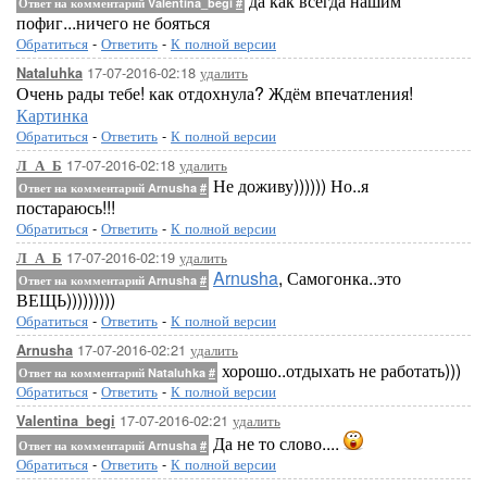
да как всегда нашим
Ответ на комментарий Valentina_begi
#
пофиг...ничего не бояться
Обратиться
-
Ответить
-
К полной версии
17-07-2016-02:18
удалить
Nataluhka
Очень рады тебе! как отдохнула? Ждём впечатления!
Картинка
Обратиться
-
Ответить
-
К полной версии
17-07-2016-02:18
удалить
Л_А_Б
Не доживу)))))) Но..я
Ответ на комментарий Arnusha
#
постараюсь!!!
Обратиться
-
Ответить
-
К полной версии
17-07-2016-02:19
удалить
Л_А_Б
Arnusha
, Самогонка..это
Ответ на комментарий Arnusha
#
ВЕЩЬ)))))))))
Обратиться
-
Ответить
-
К полной версии
17-07-2016-02:21
удалить
Arnusha
хорошо..отдыхать не работать)))
Ответ на комментарий Nataluhka
#
Обратиться
-
Ответить
-
К полной версии
17-07-2016-02:21
удалить
Valentina_begi
Да не то слово....
Ответ на комментарий Arnusha
#
Обратиться
-
Ответить
-
К полной версии