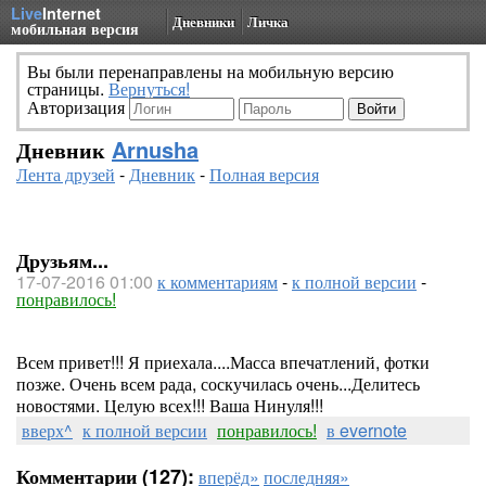
Live
Internet
Дневники
Личка
мобильная версия
Вы были перенаправлены на мобильную версию
страницы.
Вернуться!
Авторизация
Дневник
Arnusha
Лента друзей
-
Дневник
-
Полная версия
Друзьям...
17-07-2016 01:00
к комментариям
-
к полной версии
-
понравилось!
Всем привет!!! Я приехала....Масса впечатлений, фотки
позже. Очень всем рада, соскучилась очень...Делитесь
новостями. Целую всех!!! Ваша Нинуля!!!
вверх^
к полной версии
понравилось!
в evernote
Комментарии (127):
вперёд»
последняя»