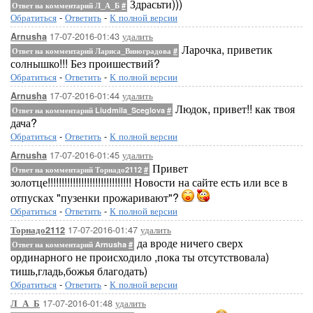
Здрасьти)))
Ответ на комментарий Л_А_Б
#
Обратиться
-
Ответить
-
К полной версии
17-07-2016-01:43
удалить
Arnusha
Ларочка, приветик
Ответ на комментарий Лариса_Виноградова
#
солнышко!!! Без проишествий?
Обратиться
-
Ответить
-
К полной версии
17-07-2016-01:44
удалить
Arnusha
Людок, привет!! как твоя
Ответ на комментарий Liudmila_Sceglova
#
дача?
Обратиться
-
Ответить
-
К полной версии
17-07-2016-01:45
удалить
Arnusha
Привет
Ответ на комментарий Торнадо2112
#
золотце!!!!!!!!!!!!!!!!!!!!!!!!!!!!!! Новости на сайте есть или все в
отпусках "пузенки прожаривают"?
Обратиться
-
Ответить
-
К полной версии
17-07-2016-01:47
удалить
Торнадо2112
да вроде ничего сверх
Ответ на комментарий Arnusha
#
ординарного не происходило ,пока ты отсутствовала)
тишь,гладь,божья благодать)
Обратиться
-
Ответить
-
К полной версии
17-07-2016-01:48
удалить
Л_А_Б