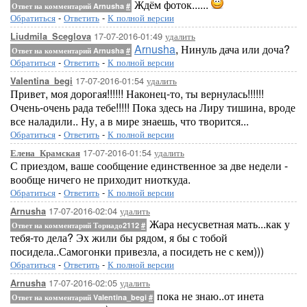
Ждём фоток......
Ответ на комментарий Arnusha
#
Обратиться
-
Ответить
-
К полной версии
17-07-2016-01:49
удалить
Liudmila_Sceglova
Arnusha
, Нинуль дача или доча?
Ответ на комментарий Arnusha
#
Обратиться
-
Ответить
-
К полной версии
17-07-2016-01:54
удалить
Valentina_begi
Привет, моя дорогая!!!!!! Наконец-то, ты вернулась!!!!!!
Очень-очень рада тебе!!!!! Пока здесь на Лиру тишина, вроде
все наладили.. Ну, а в мире знаешь, что творится...
Обратиться
-
Ответить
-
К полной версии
17-07-2016-01:54
удалить
Елена_Крамская
С приездом, ваше сообщение единственное за две недели -
вообще ничего не приходит ниоткуда.
Обратиться
-
Ответить
-
К полной версии
17-07-2016-02:04
удалить
Arnusha
Жара несусветная мать...как у
Ответ на комментарий Торнадо2112
#
тебя-то дела? Эх жили бы рядом, я бы с тобой
посидела..Самогонки привезла, а посидеть не с кем)))
Обратиться
-
Ответить
-
К полной версии
17-07-2016-02:05
удалить
Arnusha
пока не знаю..от инета
Ответ на комментарий Valentina_begi
#