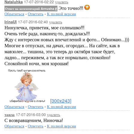
17-07-2016-02:22
удалить
Nataluhka
Это точно!!!
Ответ на комментарий Arnusha
#
Обратиться
-
Ответить
-
К полной версии
17-07-2016-02:40
удалить
IrinaUl
Нинулечка, приветик, мое солнышко!!!
Очень тебе рада, наконец-то, дождалась!!!
Жду с интересом новых впечатлений и фото... Обнимаю...)))
Многие в отпусках, на дачах, огородах... На сайте, как в
мавзолее... тишина, это теперь до октября такое будет,
ладно... переживем, а так все нормально, спокойно!
Спокойной ночи, моя хорошая!
[300x243]
Обратиться
-
Ответить
-
К полной версии
17-07-2016-03:00
удалить
таила
С возвравщением, Ниночка!
Обратиться
-
Ответить
-
К полной версии