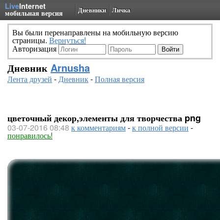
Live
Internet
Дневники
Личка
мобильная версия
Вы были перенаправлены на мобильную версию
страницы.
Вернуться!
Авторизация
Дневник
Arnusha
Лента друзей
-
Дневник
-
Полная версия
цветочный декор,элементы для творчества png
03-07-2016 08:48
к комментариям
-
к полной версии
-
понравилось!