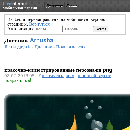
Live
Internet
Дневники
Личка
мобильная версия
Вы были перенаправлены на мобильную версию
страницы.
Вернуться!
Авторизация
Дневник
Arnusha
Лента друзей
-
Дневник
-
Полная версия
красочно-иллюстрированные персонажи png
03-07-2016 08:17
к комментариям
-
к полной версии
-
понравилось!