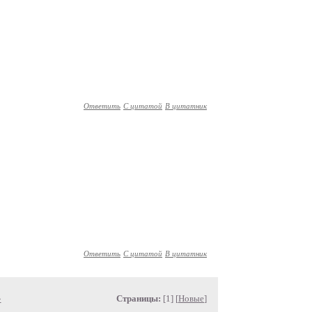
Ответить
С цитатой
В цитатник
Ответить
С цитатой
В цитатник
»
Страницы:
[1] [
Новые
]