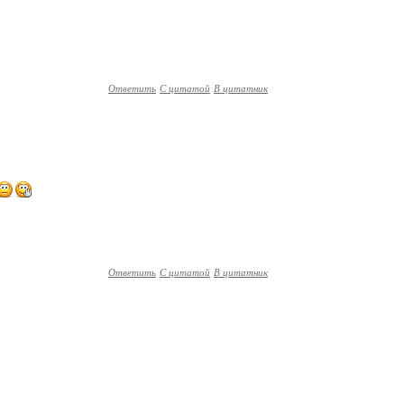
Ответить
С цитатой
В цитатник
Ответить
С цитатой
В цитатник