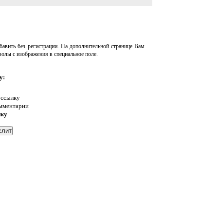
авить без регистрации. На дополнительной странице Вам
волы с изображения в специальное поле.
у:
 ссылку
омментарии
нку