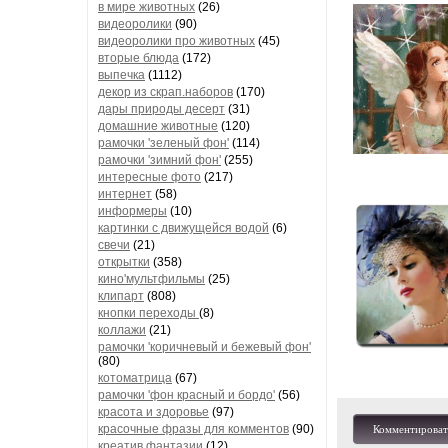
в мире животных
(26)
видеоролики
(90)
видеоролики про животных
(45)
вторые блюда
(172)
выпечка
(1112)
декор из скрап.наборов
(170)
дары природы десерт
(31)
домашние животные
(120)
рамочки 'зеленый фон'
(114)
рамочки 'зимний фон'
(255)
интересные фото
(217)
интернет
(58)
информеры
(10)
картинки с движущейся водой
(6)
свечи
(21)
открытки
(358)
кино'мультфильмы
(25)
клипарт
(808)
кнопки переходы
(8)
коллажи
(21)
рамочки 'коричневый и бежевый фон'
(80)
котоматрица
(67)
рамочки 'фон красный и бордо'
(56)
красота и здоровье
(97)
красочные фразы для комментов
(90)
Комментироват
креатив,фантазии
(12)