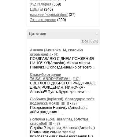
Худ.галерея
(369)
ЦВЕТЫ
(346)
рамочки 'черный фон'
(37)
Это интересно
(290)
Цитатник
-
Все (824)
Анечка (Anushka_M, спасибо
огромное!!!
-
(4)
ПОЗДРАВЛЯЮ С ДНЕМ РОЖДЕНИЯ
НИНОЧКУ!(Arnusha) Милая милая
Ниночка! С опозданием,но от всего ...
Спасибо от души
TAISA_ANDRYEVEVA!
-
(10)
СВЕТЛОГО, ДОБРОГО ПРАЗДНИКА, С
ДНЕМ РОЖДЕНИЯ, НИНОЧКА -
Arnusha!!! Пусть будет крепким з...
Любочка (laplared), благодарю тебя
подружка моя!!!!!!!!!!!
-
(2)
Поздравляю Ниночку (Arnusha) с
днём рождения ...
Лолочка (Lola_malvina), золотце,
спасибо!!!!!!
-
(3)
С днём Рождения, Ниночка!(Аrnusha)
Прими мои самые теплые
поздравления с Днем Рождения! В э...