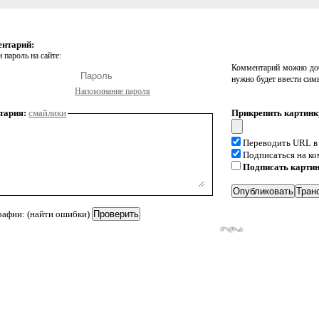
ентарий:
 пароль на сайте:
Комментарий можно доб
нужно будет ввести сим
Напоминание пароля
тария:
смайлики
Прикрепить картинк
Переводить URL в
Подписаться на к
Подписать карти
рафии: (найти ошибки)