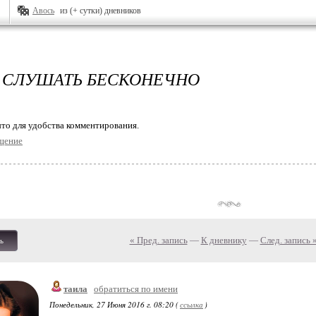
Авось
из (+ сутки) дневников
СЛУШАТЬ БЕСКОНЕЧНО
то для удобства комментирования.
щение
« Пред. запись
—
К дневнику
—
След. запись 
ь
таила
обратиться по имени
Понедельник, 27 Июня 2016 г. 08:20 (
ссылка
)