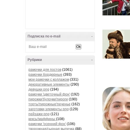
Подписка по e-mail
-
Рубрики
-
рамочки для постов
(1061)
рамочки бордюрные
(393)
мои рамочки с коллажом
(331)
декоративные элементы
(290)
девушки png
(194)
рамочки 'цветочный фон'
(192)
пирожки'булочки'пироги
(190)
торты'пирожные'печенье
(162)
заготовки,элементы png
(129)
пейзажи png
(121)
кексы'маффины
(108)
рамочки 'осенний фон'
(106)
творожная/сырная выпечка
(88)