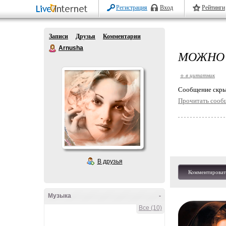
Регистрация
Вход
Рейтинги
Записи
Друзья
Комментарии
Arnusha
МОЖНО 
+ в цитатник
Cообщение скры
Прочитать сооб
В друзья
Комментироват
Музыка
-
Все (10)