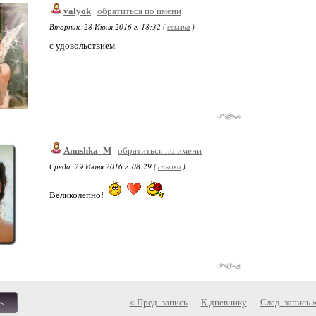
valyok
обратиться по имени
Вторник, 28 Июня 2016 г. 18:32 (
ссылка
)
с удовольствием
Anushka_M
обратиться по имени
Среда, 29 Июня 2016 г. 08:29 (
ссылка
)
Великолепно!
« Пред. запись
—
К дневнику
—
След. запись 
ь