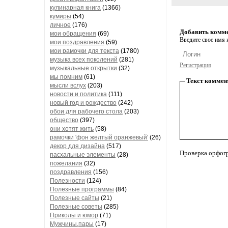
кулинарная книга
(1366)
кумиры
(54)
личное
(176)
Добавить комм
мои обращения
(69)
Введите свое имя и
мои поздравления
(59)
мои рамочки для текста
(1780)
музыка всех поколений
(281)
Регистрация
музыкальные открытки
(32)
мы помним
(61)
Текст коммен
мысли вслух
(203)
новости и политика
(111)
новый год и рождество
(242)
обои для рабочего стола
(203)
общество
(397)
они хотят жить
(58)
рамочки 'фон желтый оранжевый'
(26)
декор для дизайна
(517)
Проверка орфог
пасхальные элементы
(28)
пожелания
(32)
поздравления
(156)
Полезности
(124)
Полезные программы
(84)
Полезные сайты
(21)
Полезные советы
(285)
Приколы и юмор
(71)
Мужчины,пары
(17)