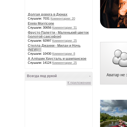
Долгая дорога в Дюнах
Слушали: 7031
Комментарии: 20
Ennio Morricone
Слушали: 30656
Комментарии: 31
Фаусто Папетти - Маленький цветок
(золотой саксофон)
Слушали: 92997
Комментарии: 25
Стелла Джанни - Милан и Ночь
(NEW)!!!
Слушали: 10430
Комментарии: 8
А Алёшин Хрусталь и шампанское
Слушали: 14124
Комментарии: 25
Всегда под рукой
-
К приложению