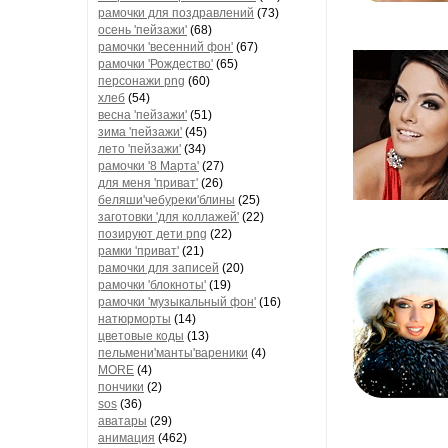
рамочки для поздравлений
(73)
осень 'пейзажи'
(68)
рамочки 'весенний фон'
(67)
рамочки 'Рождество'
(65)
персонажи png
(60)
хлеб
(54)
весна 'пейзажи'
(51)
зима 'пейзажи'
(45)
лето 'пейзажи'
(34)
рамочки '8 Марта'
(27)
для меня 'приват'
(26)
беляши'чебуреки'блины
(25)
заготовки 'для коллажей'
(22)
позируют дети png
(22)
рамки 'приват'
(21)
рамочки для записей
(20)
рамочки 'блокноты'
(19)
рамочки 'музыкальный фон'
(16)
натюрморты
(14)
цветовые коды
(13)
пельмени'манты'вареники
(4)
MORE
(4)
пончики
(2)
sos
(36)
аватары
(29)
анимация
(462)