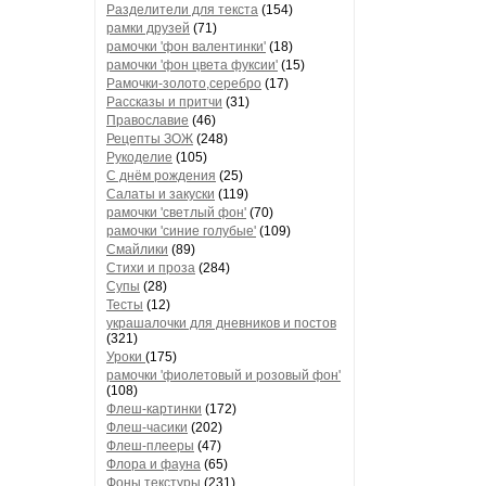
Разделители для текста
(154)
рамки друзей
(71)
рамочки 'фон валентинки'
(18)
рамочки 'фон цвета фуксии'
(15)
Рамочки-золото,серебро
(17)
Рассказы и притчи
(31)
Православие
(46)
Рецепты ЗОЖ
(248)
Рукоделие
(105)
С днём рождения
(25)
Салаты и закуски
(119)
рамочки 'светлый фон'
(70)
рамочки 'синие голубые'
(109)
Смайлики
(89)
Стихи и проза
(284)
Супы
(28)
Тесты
(12)
украшалочки для дневников и постов
(321)
Уроки
(175)
рамочки 'фиолетовый и розовый фон'
(108)
Флеш-картинки
(172)
Флеш-часики
(202)
Флеш-плееры
(47)
Флора и фауна
(65)
Фоны текстуры
(231)