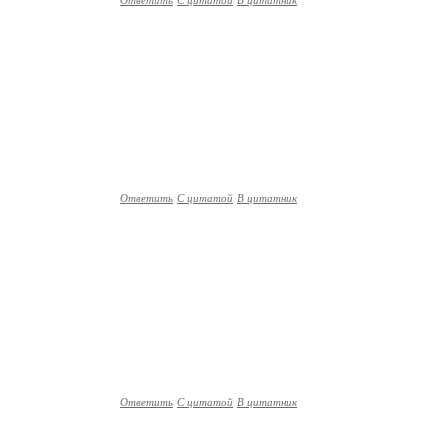
Ответить
С цитатой
В цитатник
Ответить
С цитатой
В цитатник