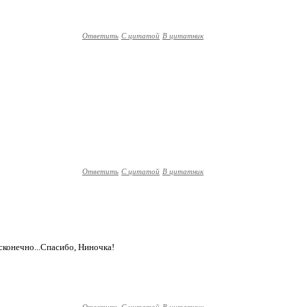
Ответить
С цитатой
В цитатник
Ответить
С цитатой
В цитатник
сконечно...Спасибо, Ниночка!
Ответить
С цитатой
В цитатник