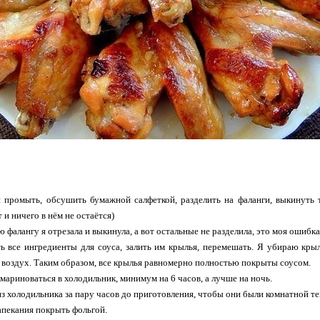
промыть, обсушить бумажной салфеткой, разделить на фаланги, выкинуть т
и ничего в нём не остаётся)
ю фалангу я отрезала и выкинула, а вот остальные не разделила, это моя ошибк
 все ингредиенты для соуса, залить им крылья, перемешать. Я убираю крыл
 воздух. Таким образом, все крылья равномерно полностью покрыты соусом.
мариноваться в холодильник, минимум на 6 часов, а лучше на ночь.
з холодильника за пару часов до приготовления, чтобы они были комнатной т
апекания покрыть фольгой.