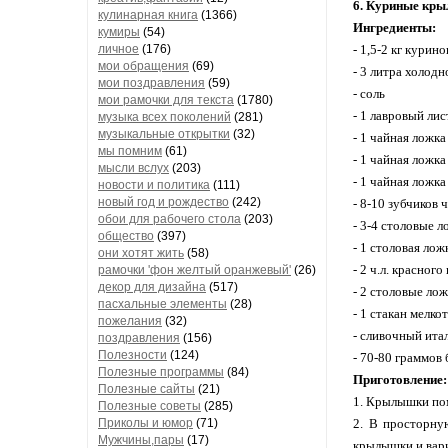
6. Куриные кры
кулинарная книга
(1366)
Ингредиенты:
кумиры
(54)
личное
(176)
- 1,5-2 кг курин
мои обращения
(69)
- 3 литра холод
мои поздравления
(59)
- соль
мои рамочки для текста
(1780)
- 1 лавровый лис
музыка всех поколений
(281)
музыкальные открытки
(32)
- 1 чайная ложк
мы помним
(61)
- 1 чайная ложк
мысли вслух
(203)
- 1 чайная ложк
новости и политика
(111)
новый год и рождество
(242)
- 8-10 зубчиков
обои для рабочего стола
(203)
- 3-4 столовые л
общество
(397)
- 1 столовая ло
они хотят жить
(58)
- 2 ч.л. красног
рамочки 'фон желтый оранжевый'
(26)
декор для дизайна
(517)
- 2 столовые ло
пасхальные элементы
(28)
- 1 стакан мелко
пожелания
(32)
- сливочный ита
поздравления
(156)
Полезности
(124)
- 70-80 граммов
Полезные программы
(84)
Приготовление:
Полезные сайты
(21)
1. Крылышки пом
Полезные советы
(285)
Приколы и юмор
(71)
2. В просторную
Мужчины,пары
(17)
крылышки и варит