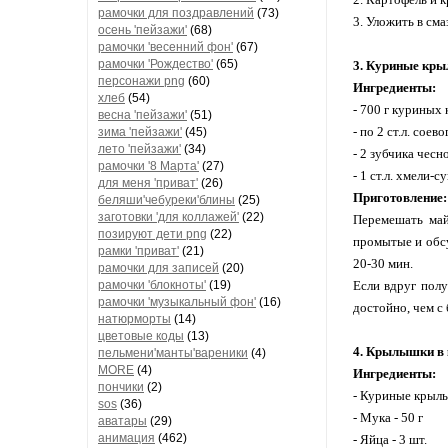
рамочки для поздравлений
(73)
3. Уложить в см
осень 'пейзажи'
(68)
рамочки 'весенний фон'
(67)
рамочки 'Рождество'
(65)
3. Куриные кры
персонажи png
(60)
Ингредиенты:
хлеб
(54)
- 700 г куриных
весна 'пейзажи'
(51)
- по 2 ст.л. сое
зима 'пейзажи'
(45)
лето 'пейзажи'
(34)
- 2 зубчика чесн
рамочки '8 Марта'
(27)
- 1 ст.л. хмели-с
для меня 'приват'
(26)
Приготовление:
беляши'чебуреки'блины
(25)
заготовки 'для коллажей'
(22)
Перемешать май
позируют дети png
(22)
промытые и обсу
рамки 'приват'
(21)
20-30 мин.
рамочки для записей
(20)
рамочки 'блокноты'
(19)
Если вдруг полу
рамочки 'музыкальный фон'
(16)
достойно, чем с
натюрморты
(14)
цветовые коды
(13)
4. Крылышки в 
пельмени'манты'вареники
(4)
MORE
(4)
Ингредиенты:
пончики
(2)
- Куриные крылья
sos
(36)
- Мука - 50 г
аватары
(29)
анимация
(462)
- Яйца - 3 шт.