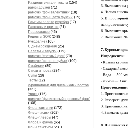
Разделители для текста
(154)
3. Выложите на р
рамки друзей
(71)
4. Чеснок с щеп
рамочки 'фон валентинки'
(18)
рамочки 'фон цвета фуксии'
(15)
5. В просторной
Рамочки-золото,серебро
(17)
панировочные су
Рассказы и притчи
(31)
6. Выложите кр
Православие
(46)
Рецепты ЗОЖ
(248)
7. Выпекайте 20-
Рукоделие
(105)
С днём рождения
(25)
7. Куриные кры
Салаты и закуски
(119)
Ингредиенты:
рамочки 'светлый фон'
(70)
рамочки 'синие голубые'
(109)
- Крылья курины
Смайлики
(89)
- Сахарный песо
Стихи и проза
(284)
- Вода — 500 мл
Супы
(28)
Тесты
(12)
- Лимон — 3 шт.
украшалочки для дневников и постов
Приготовление:
(321)
1. Приготовить 
Уроки
(175)
рамочки 'фиолетовый и розовый фон'
2. Разогреть дух
(108)
3. Крылышки нат
Флеш-картинки
(172)
4. Запекать кры
Флеш-часики
(202)
Флеш-плееры
(47)
Флора и фауна
(65)
8. Шашлык из 
Фоны текстуры
(231)