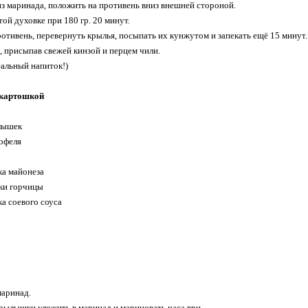
з маринада, положить на противень вниз внешней стороной.
той духовке при 180 гр. 20 минут.
ротивень, перевернуть крылья, посыпать их кунжутом и запекать ещё 15 минут.
, присыпав свежей кинзой и перцем чили.
еальный напиток!)
 картошкой
ылышек
тофеля
ка майонеза
жки горчицы
ка соевого соуса
маринад.
крылышки уложить в маринад и мариновать часа три.