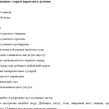
лышки с сыром пармезан в духовке
ого крыла
ной воды
т
а сушеного тимьяна
а сушеного орегано
а сушеного розмарина
 чеснока и большая щепотка соли
ожки оливкового масла (по вкусу)
жка свежемолотого черного перца
о перца или добавьте кайенский перец
жки панировочных сухарей
тертого пармезана
льянский соус
 бальзамического уксуса
ойте и разрежьте на составные части.
 кастрюлю налейте воду. Добавьте уксус, соль, лавровый лист, тимьян, о
е 15 минут после того, как вода закипит.