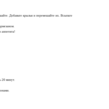
шайте. Добавьте крылья и перемешайте их. Всыпьте
армезаном.
о аппетита!
 20 минут.
монами.