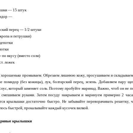
ышки — 15 штук
мидор —
рский перец — 1/2 штуки
укропа и петрушки)
щепотки
потки
- по вкусу (вместо соли)
ст. ложек
 хорошенько промываем. Обрезаем лишнюю кожу, просушиваем и складываем 
е помидор (без кожицы), лук, болгарский перец, зелень. Добавляем пару щ
соус, который заменяет соль. Поэтому пробуйте маринад. Важно, чтоб он не
 смешиваем руками. Затем посуду накрываем и маринуем примерно 2 часа
ятся крылышки достаточно быстро. Не забывайте переворачивать решетку, 
лось быстрей, прокалывайте каждый кусочек вилкой.
куриные крылышки