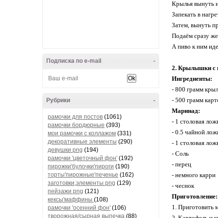
Крылья вынуть и
Запекать в нагре
Затем, вынуть п
Подаём сразу же
А пиво к ним ид
Подписка по e-mail
-
2. Крылышки с
Ингредиенты:
- 800 грамм кр
- 500 грамм кар
Рубрики
-
Маринад:
рамочки для постов
(1061)
- 1 столовая лож
рамочки бордюрные
(393)
- 0.5 чайной ло
мои рамочки с коллажом
(331)
декоративные элементы
(290)
- 1 столовая лож
девушки png
(194)
- Соль
рамочки 'цветочный фон'
(192)
- перец
пирожки'булочки'пироги
(190)
торты'пирожные'печенье
(162)
- немного карри
заготовки,элементы png
(129)
- чеснок
пейзажи png
(121)
Приготовление:
кексы'маффины
(108)
1. Приготовить 
рамочки 'осенний фон'
(106)
творожная/сырная выпечка
(88)
2. Картофель и 