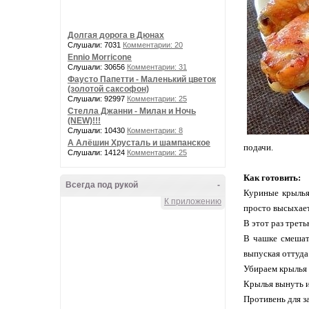
Долгая дорога в Дюнах
Слушали: 7031
Комментарии: 20
Ennio Morricone
Слушали: 30656
Комментарии: 31
Фаусто Папетти - Маленький цветок
(золотой саксофон)
Слушали: 92997
Комментарии: 25
Стелла Джанни - Милан и Ночь
(NEW)!!!
Слушали: 10430
Комментарии: 8
А Алёшин Хрусталь и шампанское
подачи.
Слушали: 14124
Комментарии: 25
Как готовить:
Всегда под рукой
-
Куриные крылья 
К приложению
просто высыхает 
В этот раз треть
В чашке смешать
выпуская оттуда
Убираем крылья 
Крылья вынуть и
Противень для з