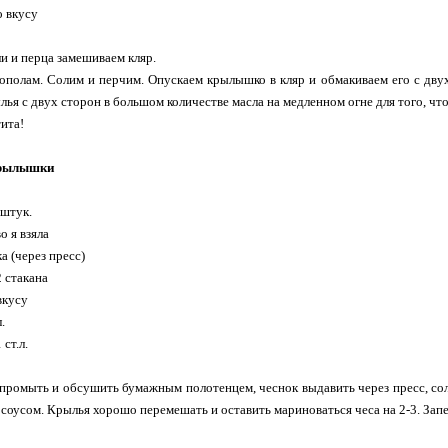
о вкусу
ли и перца замешиваем кляр.
полам. Солим и перчим. Опускаем крылышко в кляр и обмакиваем его с двух
ья с двух сторон в большом количестве масла на медленном огне для того, ч
ита!
крылышки
 штук.
о я взяла
ка (через пресс)
2 стакана
 вкусу
.
 ст.л.
ромыть и обсушить бумажным полотенцем, чеснок выдавить через пресс, соли
 соусом. Крылья хорошо перемешать и оставить мариноваться чеса на 2-3. Запе