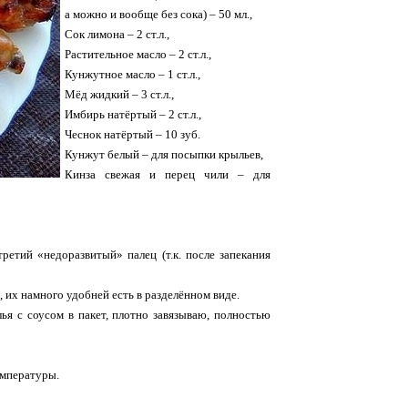
а можно и вообще без сока) – 50 мл.,
Сок лимона – 2 ст.л.,
Растительное масло – 2 ст.л.,
Кунжутное масло – 1 ст.л.,
Мёд жидкий – 3 ст.л.,
Имбирь натёртый – 2 ст.л.,
Чеснок натёртый – 10 зуб.
Кунжут белый – для посыпки крыльев,
Кинза свежая и перец чили – для
ретий «недоразвитый» палец (т.к. после запекания
а, их намного удобней есть в разделённом виде.
ья с соусом в пакет, плотно завязываю, полностью
емпературы.