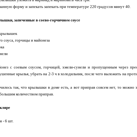
азанную форму и запекать запекать при температуре 220 градусов минут 40.
лышки, запеченные в соево-горчичном соусе
 крылышек
вого соуса, горчицы и майонеза
ока
унели
онез с соевым соусом, горчицей, хмели-сунели и пропущенным через пре
шенные крылья, убрать на 2-3 ч в холодильник, после чего выложить на проти
чилось так, что крылышки в доме есть, а вот приправ совсем нет, то можно 
 большим количеством приправ.
кляре
 - 6 шт.