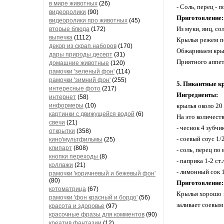
в мире животных
(26)
- Соль, перец - п
видеоролики
(90)
Приготовление:
видеоролики про животных
(45)
Из муки, яиц, со
вторые блюда
(172)
выпечка
(1112)
Крылья режем по
декор из скрап.наборов
(170)
Обжариваем крыл
дары природы десерт
(31)
Приятного аппет
домашние животные
(120)
рамочки 'зеленый фон'
(114)
рамочки 'зимний фон'
(255)
5. Пикантные 
интересные фото
(217)
Ингредиенты:
интернет
(58)
информеры
(10)
крылья около 20
картинки с движущейся водой
(6)
На это количеств
свечи
(21)
- чеснок 4 зубчи
открытки
(358)
- соевый соус 1/
кино'мультфильмы
(25)
клипарт
(808)
- соль, перец по
кнопки переходы
(8)
- паприка 1-2 ст.л
коллажи
(21)
- лимонный сок 1
рамочки 'коричневый и бежевый фон'
(80)
Приготовление:
котоматрица
(67)
Крылья хорошо п
рамочки 'фон красный и бордо'
(56)
заливает соевым
красота и здоровье
(97)
красочные фразы для комментов
(90)
креатив,фантазии
(12)