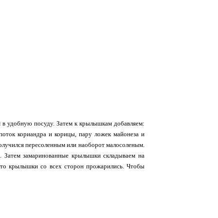
в удобную посуду. Затем к крылышкам добавляем:
епоток кориандра и корицы, пару ложек майонеза и
 получился пересоленным или наоборот малосоленым.
. Затем замаринованные крылышки складываем на
что крылышки со всех сторон прожарились. Чтобы