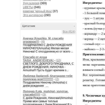
Ингредиенты:
Худ.галерея
(369)
ЦВЕТЫ
(346)
- куриные крыл
рамочки 'черный фон'
(37)
- 1 большой по
Это интересно
(290)
- лук — 1 штука
- красный болга
Цитатник
-
- зелень (пучки 
Все (824)
- кориандр — 2 
Анечка (Anushka_M, спасибо
- корица — 2 ще
огромное!!!
-
(4)
- соевый соус — 
ПОЗДРАВЛЯЮ С ДНЕМ РОЖДЕНИЯ
НИНОЧКУ!(Arnusha) Милая милая
- майонез — 2-3 
Ниночка! С опозданием,но от всего ...
Приготовление:
Спасибо от души
Итак, крылышки
TAISA_ANDRYEVEVA!
-
(10)
СВЕТЛОГО, ДОБРОГО ПРАЗДНИКА, С
мелко нарезанны
ДНЕМ РОЖДЕНИЯ, НИНОЧКА -
вливаем соевый 
Arnusha!!! Пусть будет крепким з...
Все хорошенько
Любочка (laplared), благодарю тебя
подружка моя!!!!!!!!!!!
-
(2)
решетку. Готов
Поздравляю Ниночку (Arnusha) с
мяско приготови
днём рождения ...
Лолочка (Lola_malvina), золотце,
спасибо!!!!!!
-
(3)
9. Чесночные 
С днём Рождения, Ниночка!(Аrnusha)
Ингредиенты
Прими мои самые теплые
поздравления с Днем Рождения! В э...