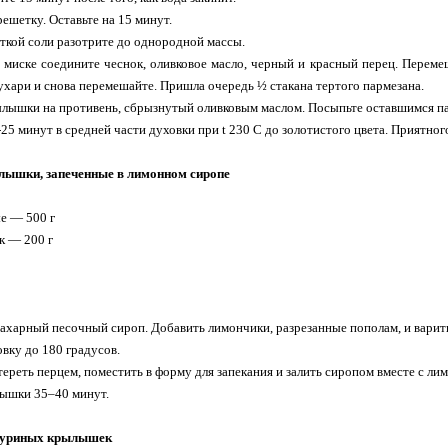
ешетку. Оставьте на 15 минут.
откой соли разотрите до однородной массы.
 миске соедините чеснок, оливковое масло, черный и красный перец. Переме
хари и снова перемешайте. Пришла очередь ½ стакана тертого пармезана.
ылышки на противень, сбрызнутый оливковым маслом. Посыпьте оставшимся п
25 минут в средней части духовки при t 230 C до золотистого цвета. Приятног
лышки, запеченные в лимонном сиропе
е — 500 г
к — 200 г
сахарный песочный сироп. Добавить лимончики, разрезанные пополам, и варить
овку до 180 градусов.
ереть перцем, поместить в форму для запекания и залить сиропом вместе с ли
лышки 35–40 минут.
куриных крылышек