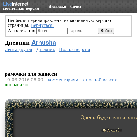
Live
Internet
Дневники
Личка
мобильная версия
Вы были перенаправлены на мобильную версию
страницы.
Вернуться!
Авторизация
Дневник
Arnusha
Лента друзей
-
Дневник
-
Полная версия
рамочки для записей
10-06-2016 08:00
к комментариям
-
к полной версии
-
понравилось!
...Здесь будет ваша запи