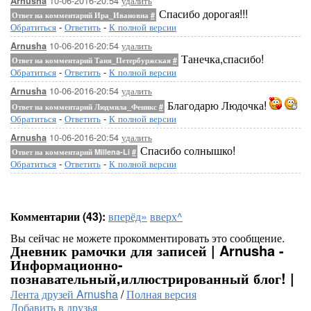
10-06-2016-20:54
удалить
Arnusha
Спасибо дорогая!!!
Ответ на комментарий Ира_Ивановна
#
Обратиться
-
Ответить
-
К полной версии
10-06-2016-20:54
удалить
Arnusha
Танечка,спасибо!
Ответ на комментарий Таня_Петербуржская
#
Обратиться
-
Ответить
-
К полной версии
10-06-2016-20:54
удалить
Arnusha
Благодарю Людочка!
Ответ на комментарий Людмила_Феникс
#
Обратиться
-
Ответить
-
К полной версии
10-06-2016-20:54
удалить
Arnusha
Спасибо солнышко!
Ответ на комментарий Millena-Li
#
Обратиться
-
Ответить
-
К полной версии
Комментарии (43):
вперёд»
вверх^
Вы сейчас не можете прокомментировать это сообщение.
Дневник рамочки для записей | Arnusha -
Информационно-
познавательный,иллюстрированный блог! |
Лента друзей Arnusha
/
Полная версия
Добавить в друзья