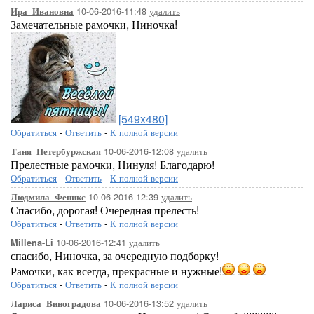
10-06-2016-11:48
удалить
Ира_Ивановна
Замечательные рамочки, Ниночка!
[549x480]
Обратиться
-
Ответить
-
К полной версии
10-06-2016-12:08
удалить
Таня_Петербуржская
Прелестные рамочки, Нинуля! Благодарю!
Обратиться
-
Ответить
-
К полной версии
10-06-2016-12:39
удалить
Людмила_Феникс
Спасибо, дорогая! Очередная прелесть!
Обратиться
-
Ответить
-
К полной версии
10-06-2016-12:41
удалить
Millena-Li
спасибо, Ниночка, за очередную подборку!
Рамочки, как всегда, прекрасные и нужные!
Обратиться
-
Ответить
-
К полной версии
10-06-2016-13:52
удалить
Лариса_Виноградова