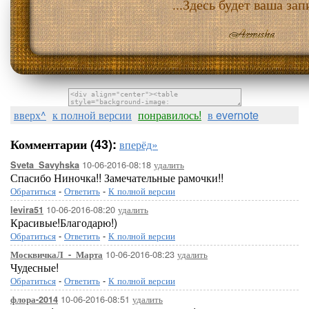
...Здесь будет ваша запи
вверх^
к полной версии
понравилось!
в evernote
Комментарии (43):
вперёд»
10-06-2016-08:18
удалить
Sveta_Savyhska
Спасибо Ниночка!! Замечательные рамочки!!
Обратиться
-
Ответить
-
К полной версии
10-06-2016-08:20
удалить
levira51
Красивые!Благодарю!)
Обратиться
-
Ответить
-
К полной версии
10-06-2016-08:23
удалить
МосквичкаЛ_-_Марта
Чудесные!
Обратиться
-
Ответить
-
К полной версии
10-06-2016-08:51
удалить
флора-2014