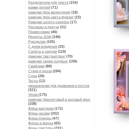
Разделители для текста
(154)
рамки друзей
(71)
рамочки 'фон валентинки'
(18)
рамочки 'фон цвета фуксии'
(15)
Рамочки-золото,серебро
(17)
Рассказы и притчи
(31)
Православие
(46)
Рецепты ЗОЖ
(248)
Рукоделие
(105)
С днём рождения
(25)
Салаты и закуски
(119)
рамочки 'светлый фон'
(70)
рамочки 'синие голубые'
(109)
Смайлики
(89)
Стихи и проза
(284)
Супы
(28)
Тесты
(12)
украшалочки для дневников и постов
(321)
Уроки
(175)
рамочки 'фиолетовый и розовый фон'
(108)
Флеш-картинки
(172)
Флеш-часики
(202)
Флеш-плееры
(47)
Флора и фауна
(65)
Фоны текстуры
(231)