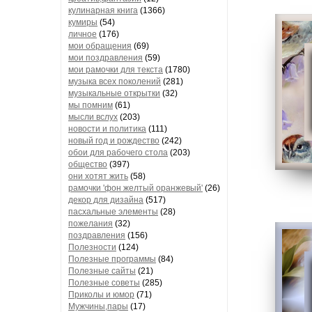
кулинарная книга
(1366)
кумиры
(54)
личное
(176)
мои обращения
(69)
мои поздравления
(59)
мои рамочки для текста
(1780)
музыка всех поколений
(281)
музыкальные открытки
(32)
мы помним
(61)
мысли вслух
(203)
новости и политика
(111)
новый год и рождество
(242)
обои для рабочего стола
(203)
общество
(397)
они хотят жить
(58)
рамочки 'фон желтый оранжевый'
(26)
декор для дизайна
(517)
пасхальные элементы
(28)
пожелания
(32)
поздравления
(156)
Полезности
(124)
Полезные программы
(84)
Полезные сайты
(21)
Полезные советы
(285)
Приколы и юмор
(71)
Мужчины,пары
(17)