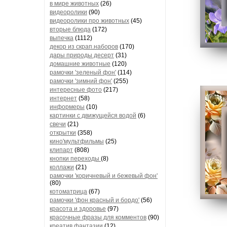
в мире животных
(26)
видеоролики
(90)
видеоролики про животных
(45)
вторые блюда
(172)
выпечка
(1112)
декор из скрап.наборов
(170)
дары природы десерт
(31)
домашние животные
(120)
рамочки 'зеленый фон'
(114)
рамочки 'зимний фон'
(255)
интересные фото
(217)
интернет
(58)
информеры
(10)
картинки с движущейся водой
(6)
свечи
(21)
открытки
(358)
кино'мультфильмы
(25)
клипарт
(808)
кнопки переходы
(8)
коллажи
(21)
рамочки 'коричневый и бежевый фон'
(80)
котоматрица
(67)
рамочки 'фон красный и бордо'
(56)
красота и здоровье
(97)
красочные фразы для комментов
(90)
креатив,фантазии
(12)