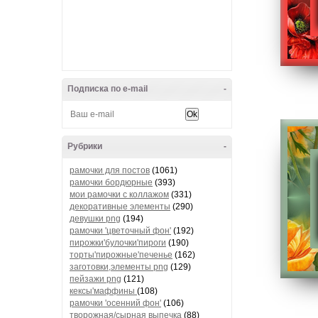
Подписка по e-mail
-
Рубрики
-
рамочки для постов
(1061)
рамочки бордюрные
(393)
мои рамочки с коллажом
(331)
декоративные элементы
(290)
девушки png
(194)
рамочки 'цветочный фон'
(192)
пирожки'булочки'пироги
(190)
торты'пирожные'печенье
(162)
заготовки,элементы png
(129)
пейзажи png
(121)
кексы'маффины
(108)
рамочки 'осенний фон'
(106)
творожная/сырная выпечка
(88)