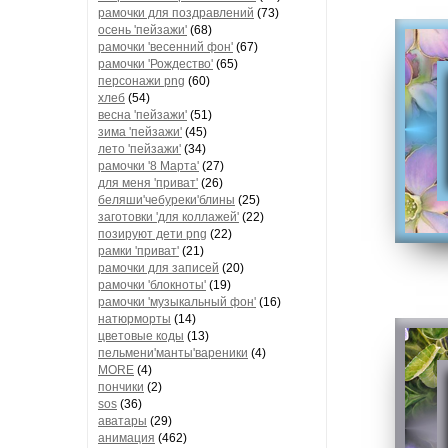
рамочки для поздравлений
(73)
осень 'пейзажи'
(68)
рамочки 'весенний фон'
(67)
рамочки 'Рождество'
(65)
персонажи png
(60)
хлеб
(54)
весна 'пейзажи'
(51)
зима 'пейзажи'
(45)
лето 'пейзажи'
(34)
рамочки '8 Марта'
(27)
для меня 'приват'
(26)
беляши'чебуреки'блины
(25)
заготовки 'для коллажей'
(22)
позируют дети png
(22)
рамки 'приват'
(21)
рамочки для записей
(20)
рамочки 'блокноты'
(19)
рамочки 'музыкальный фон'
(16)
натюрморты
(14)
цветовые коды
(13)
пельмени'манты'вареники
(4)
MORE
(4)
пончики
(2)
sos
(36)
аватары
(29)
анимация
(462)