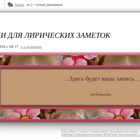
Авось
из (+ сутки) дневников
И ДЛЯ ЛИРИЧЕСКИХ ЗАМЕТОК
016 г. 08:37
+ в цитатник
...Здесь будет ваша запись...