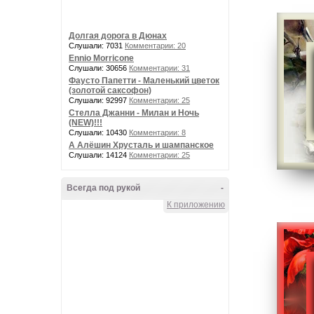
Долгая дорога в Дюнах
Слушали: 7031
Комментарии: 20
Ennio Morricone
Слушали: 30656
Комментарии: 31
Фаусто Папетти - Маленький цветок
(золотой саксофон)
Слушали: 92997
Комментарии: 25
Стелла Джанни - Милан и Ночь
(NEW)!!!
Слушали: 10430
Комментарии: 8
А Алёшин Хрусталь и шампанское
Слушали: 14124
Комментарии: 25
Всегда под рукой
-
К приложению