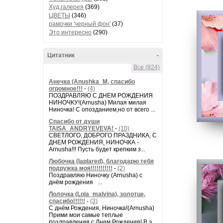
Худ.галерея
(369)
ЦВЕТЫ
(346)
рамочки 'черный фон'
(37)
Это интересно
(290)
Цитатник
-
Все (824)
Анечка (Anushka_M, спасибо
огромное!!!
-
(4)
ПОЗДРАВЛЯЮ С ДНЕМ РОЖДЕНИЯ
НИНОЧКУ!(Arnusha) Милая милая
Ниночка! С опозданием,но от всего ...
Спасибо от души
TAISA_ANDRYEVEVA!
-
(10)
СВЕТЛОГО, ДОБРОГО ПРАЗДНИКА, С
ДНЕМ РОЖДЕНИЯ, НИНОЧКА -
Arnusha!!! Пусть будет крепким з...
Любочка (laplared), благодарю тебя
подружка моя!!!!!!!!!!!
-
(2)
Поздравляю Ниночку (Arnusha) с
днём рождения ...
Лолочка (Lola_malvina), золотце,
спасибо!!!!!!
-
(3)
С днём Рождения, Ниночка!(Аrnusha)
Прими мои самые теплые
поздравления с Днем Рождения! В э...