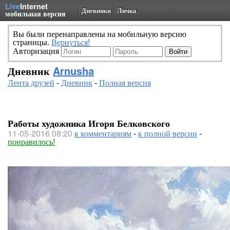
Live
Internet
Дневники
Личка
мобильная версия
Вы были перенаправлены на мобильную версию
страницы.
Вернуться!
Авторизация
Дневник
Arnusha
Лента друзей
-
Дневник
-
Полная версия
Работы художника Игоря Белковского
11-05-2016 08:20
к комментариям
-
к полной версии
-
понравилось!