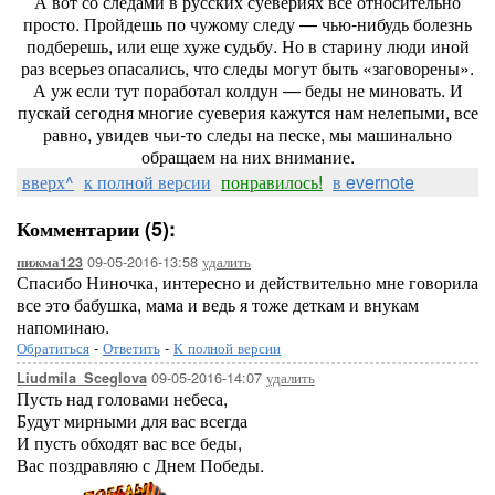
А вот со следами в русских суевериях все относительно
просто. Пройдешь по чужому следу — чью-нибудь болезнь
подберешь, или еще хуже судьбу. Но в старину люди иной
раз всерьез опасались, что следы могут быть «заговорены».
А уж если тут поработал колдун — беды не миновать. И
пускай сегодня многие суеверия кажутся нам нелепыми, все
равно, увидев чьи-то следы на песке, мы машинально
обращаем на них внимание.
вверх^
к полной версии
понравилось!
в evernote
Комментарии (5):
09-05-2016-13:58
удалить
пижма123
Спасибо Ниночка, интересно и действительно мне говорила
все это бабушка, мама и ведь я тоже деткам и внукам
напоминаю.
Обратиться
-
Ответить
-
К полной версии
09-05-2016-14:07
удалить
Liudmila_Sceglova
Пусть над головами небеса,
Будут мирными для вас всегда
И пусть обходят вас все беды,
Вас поздравляю с Днем Победы.