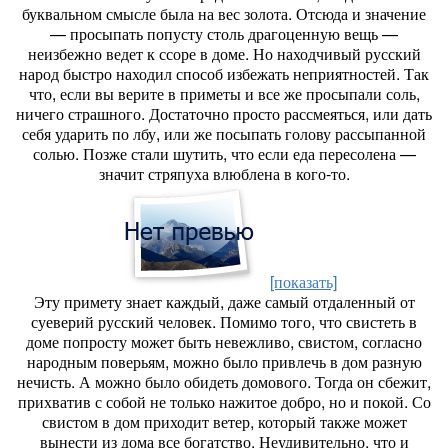
буквальном смысле была на вес золота. Отсюда и значение
— просыпать попусту столь драгоценную вещь —
неизбежно ведет к ссоре в доме. Но находчивый русский
народ быстро находил способ избежать неприятностей. Так
что, если вы верите в приметы и все же просыпали соль,
ничего страшного. Достаточно просто рассмеяться, или дать
себя ударить по лбу, или же посыпать голову рассыпанной
солью. Позже стали шутить, что если еда пересолена —
значит стряпуха влюблена в кого-то.
[показать]
Эту примету знает каждый, даже самый отдаленный от
суеверий русский человек. Помимо того, что свистеть в
доме попросту может быть невежливо, свистом, согласно
народным поверьям, можно было привлечь в дом разную
нечисть. А можно было обидеть домового. Тогда он сбежит,
прихватив с собой не только нажитое добро, но и покой. Со
свистом в дом приходит ветер, который также может
вынести из дома все богатство. Неудивительно, что и