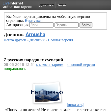
Live
Internet
Дневники
Личка
мобильная версия
Вы были перенаправлены на мобильную версию
страницы.
Вернуться!
Авторизация
Дневник
Arnusha
Лента друзей
-
Дневник
-
Полная версия
7 русских народных суеверий
09-05-2016 12:51
к комментариям
-
к полной версии
-
понравилось!
[показать]
«Постучи по дереву! Не свисти дома!» — с детства твердят