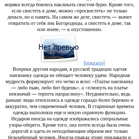
моряки всегда боялись накликать свистом бурю. Кроме того,
если свистеть в доме, можно «просвистеть» не только
деньги, но и память. На самом же деле, свистеть — значит
отвратить от себя лик Богородицы, а свистеть в доме, так
или иначе, — к опустошению.
[показать]
Вопреки другим народам, в русской традиции одетая
наизнанку одежда не обещает человеку удачи. Народная
мудрость формулирует это четко и ясно: «Платье наизнанку
— либо пьян, либо бит будешь», а «плюнуть на платье
невзначай — терпеть напраслину». Неудивительно, ведь
раньше люди относились к одежде гораздо более бережно и
аккуратно, чем современный человек. В старинные времена
одежда выполняла еще и некую охранную функцию.
Недаром иногда на одежде изображались специальные
узоры-обереги. Кроме того, она почти всегда была очень
дорогой и одеть ее неподобающим образом мог только
безалаберный человек. Иногда правда этому придавали и