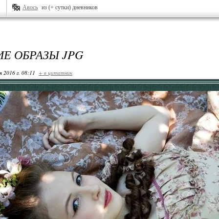
Авось
из (+ сутки) дневников
Е ОБРАЗЫ JPG
я 2016 г. 08:11
+ в цитатник