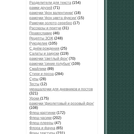
Разделители для текста
(154)
рамки друзей
(71)
рамочки 'фон валентинки'
(18)
рамочки 'фон цвета фуксии'
(15)
Рамочки-золото,серебро
(17)
Рассказы и притчи
(31)
Православие
(46)
Рецепты ЗОЖ
(248)
Рукоделие
(105)
С днём рождения
(25)
Салаты и закуски
(119)
рамочки 'светлый фон'
(70)
рамочки 'синие голубые'
(109)
Смайлики
(89)
Стихи и проза
(284)
Супы
(28)
Тесты
(12)
украшалочки для дневников и постов
(321)
Уроки
(175)
рамочки 'фиолетовый и розовый фон'
(108)
Флеш-картинки
(172)
Флеш-часики
(202)
Флеш-плееры
(47)
Флора и фауна
(65)
Фоны текстуры
(231)