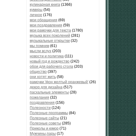
кулинарная книга
(1366)
кумиры
(54)
личное
(176)
мои обращения
(69)
мои поздравления
(59)
мои рамочки для текста
(1780)
музыка всех поколений
(281)
музыкальные открытки
(32)
мы помним
(61)
мысли вслух
(203)
новости и политика
(111)
новый год и рождество
(242)
обои для рабочего стола
(203)
общество
(397)
они хотят жить
(58)
рамочки 'фон желтый оранжевый'
(26)
декор для дизайна
(517)
пасхальные элементы
(28)
пожелания
(32)
поздравления
(156)
Полезности
(124)
Полезные программы
(84)
Полезные сайты
(21)
Полезные советы
(285)
Приколы и юмор
(71)
Мужчины,пары
(17)