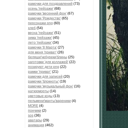
рамочки для поздравлений
(73)
осень 'пейзажи'
(68)
рамочки 'весенний фон'
(67)
рамочки 'Рождество'
(65)
персонажи png
(60)
хлеб
(54)
весна 'пейзажи'
(51)
зима 'пейзажи'
(45)
лето 'пейзажи'
(34)
рамочки '8 Марта'
(27)
для меня 'приват'
(26)
беляши'чебуреки'блины
(25)
заготовки 'для коллажей'
(22)
позируют дети png
(22)
рамки 'приват'
(21)
рамочки для записей
(20)
рамочки 'блокноты'
(19)
рамочки 'музыкальный фон'
(16)
натюрморты
(14)
цветовые коды
(13)
пельмени'манты'вареники
(4)
MORE
(4)
пончики
(2)
sos
(36)
аватары
(29)
анимация
(462)