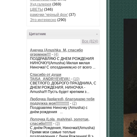
Худ.галерея
(369)
ЦВЕТЫ
(346)
рамочки 'черный фон'
(37)
Это интересно
(290)
Цитатник
-
Все (824)
Анечка (Anushka_M, спасибо
огромное!!!
-
(4)
ПОЗДРАВЛЯЮ С ДНЕМ РОЖДЕНИЯ
НИНОЧКУ!(Arnusha) Милая милая
Ниночка! С опозданием,но от всего ...
Спасибо от души
TAISA_ANDRYEVEVA!
-
(10)
СВЕТЛОГО, ДОБРОГО ПРАЗДНИКА, С
ДНЕМ РОЖДЕНИЯ, НИНОЧКА -
Arnusha!!! Пусть будет крепким з...
Любочка (laplared), благодарю тебя
подружка моя!!!!!!!!!!!
-
(2)
Поздравляю Ниночку (Arnusha) с
днём рождения ...
Лолочка (Lola_malvina), золотце,
спасибо!!!!!!
-
(3)
С днём Рождения, Ниночка!(Аrnusha)
Прими мои самые теплые
поздравления с Днем Рождения! В э...