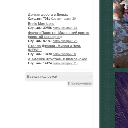
Долгая дорога в Дюнах
Слушали: 7031
Комментарии: 20
Ennio Morricone
Слушали: 30656
Комментарии: 31
Фаусто Папетти - Маленький цветок
(золотой саксофон)
Слушали: 92997
Комментарии: 25
Стелла Джанни - Милан и Ночь
(NEW)!!!
Слушали: 10430
Комментарии: 8
А Алёшин Хрусталь и шампанское
Слушали: 14124
Комментарии: 25
Всегда под рукой
-
К приложению