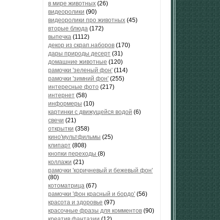
в мире животных
(26)
видеоролики
(90)
видеоролики про животных
(45)
вторые блюда
(172)
выпечка
(1112)
декор из скрап.наборов
(170)
дары природы десерт
(31)
домашние животные
(120)
рамочки 'зеленый фон'
(114)
рамочки 'зимний фон'
(255)
интересные фото
(217)
интернет
(58)
информеры
(10)
картинки с движущейся водой
(6)
свечи
(21)
открытки
(358)
кино'мультфильмы
(25)
клипарт
(808)
кнопки переходы
(8)
коллажи
(21)
рамочки 'коричневый и бежевый фон'
(80)
котоматрица
(67)
рамочки 'фон красный и бордо'
(56)
красота и здоровье
(97)
красочные фразы для комментов
(90)
креатив,фантазии
(12)