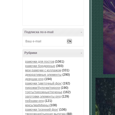
Подписка по e-mail
-
Рубрики
-
рамочки для постов
(1061)
рамочки бордюрные
(393)
мои рамочки с коллажом
(331)
декоративные элементы
(290)
девушки png
(194)
рамочки 'цветочный фон'
(192)
пирожки'булочки'пироги
(190)
торты'пирожные'печенье
(162)
заготовки,элементы png
(129)
пейзажи png
(121)
кексы'маффины
(108)
рамочки 'осенний фон'
(106)
творожная/сырная выпечка
(88)