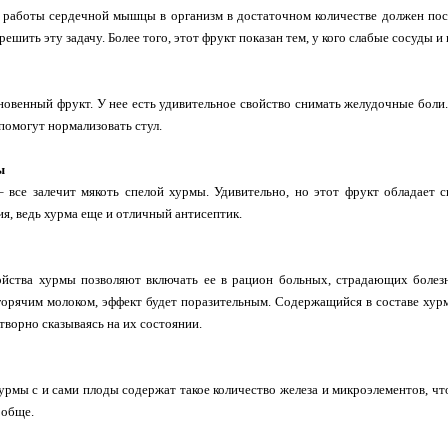
 работы сердечной мышцы в организм в достаточном количестве должен пост
ешить эту задачу. Более того, этот фрукт показан тем, у кого слабые сосуды 
овенный фрукт. У нее есть удивительное свойство снимать желудочные боли.
помогут нормализовать стул.
ы
– все залечит мякоть спелой хурмы. Удивительно, но этот фрукт обладает 
ия, ведь хурма еще и отличный антисептик.
йства хурмы позволяют включать ее в рацион больных, страдающих болезн
горячим молоком, эффект будет поразительным. Содержащийся в составе хур
творно сказываясь на их состоянии.
хурмы с и сами плоды содержат такое количество железа и микроэлементов, чт
ообще.