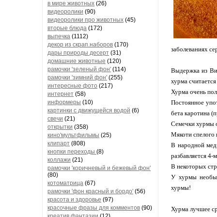
в мире животных
(26)
видеоролики
(90)
видеоролики про животных
(45)
вторые блюда
(172)
выпечка
(1112)
декор из скрап.наборов
(170)
заболеваниях се
дары природы десерт
(31)
домашние животные
(120)
рамочки 'зеленый фон'
(114)
Выдержка из Ви
рамочки 'зимний фон'
(255)
хурма считается
интересные фото
(217)
Хурма очень пол
интернет
(58)
информеры
(10)
Постоянное упот
картинки с движущейся водой
(6)
бета каротина (
свечи
(21)
Семечки хурмы 
открытки
(358)
Мякоти спелого 
кино'мультфильмы
(25)
клипарт
(808)
В народной мед
кнопки переходы
(8)
разбавляется 4-
коллажи
(21)
В некоторых стр
рамочки 'коричневый и бежевый фон'
(80)
У хурмы необык
котоматрица
(67)
хурмы!
рамочки 'фон красный и бордо'
(56)
красота и здоровье
(97)
красочные фразы для комментов
(90)
Хурма лучшее ср
креатив,фантазии
(12)