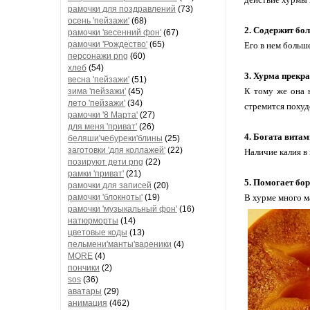
рамочки для поздравлений
(73)
осень 'пейзажи'
(68)
2. Содержит бо
рамочки 'весенний фон'
(67)
рамочки 'Рождество'
(65)
Его в нем больше
персонажи png
(60)
хлеб
(54)
3. Хурма прекра
весна 'пейзажи'
(51)
К тому же она н
зима 'пейзажи'
(45)
лето 'пейзажи'
(34)
стремится похуд
рамочки '8 Марта'
(27)
для меня 'приват'
(26)
4. Богата вита
беляши'чебуреки'блины
(25)
заготовки 'для коллажей'
(22)
Наличие калия в
позируют дети png
(22)
рамки 'приват'
(21)
5. Помогает бор
рамочки для записей
(20)
рамочки 'блокноты'
(19)
В хурме много м
рамочки 'музыкальный фон'
(16)
натюрморты
(14)
цветовые коды
(13)
пельмени'манты'вареники
(4)
MORE
(4)
пончики
(2)
sos
(36)
аватары
(29)
анимация
(462)