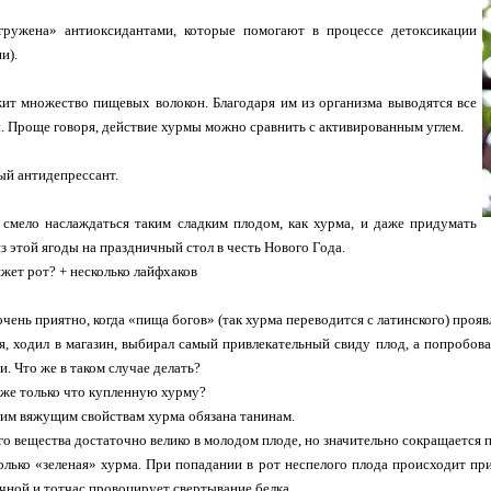
гружена» антиоксидантами, которые помогают в процессе детоксикации
и).
ит множество пищевых волокон. Благодаря им из организма выводятся все
. Проще говоря, действие хурмы можно сравнить с активированным углем.
ый антидепрессант.
 смело наслаждаться таким сладким плодом, как хурма, и даже придумать
из этой ягоды на праздничный стол в честь Нового Года.
жет рот? + несколько лайфхаков
очень приятно, когда «пища богов» (так хурма переводится с латинского) проя
я, ходил в магазин, выбирал самый привлекательный свиду плод, а попробов
. Что же в таком случае делать?
же только что купленную хурму?
оим вяжущим свойствам хурма обязана танинам.
о вещества достаточно велико в молодом плоде, но значительно сокращается п
олько «зеленая» хурма. При попадании в рот неспелого плода происходит п
чной и тотчас провоцирует свертывание белка.