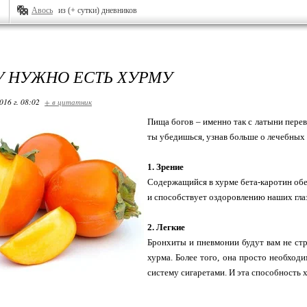
Авось
из (+ сутки) дневников
 НУЖНО ЕСТЬ ХУРМУ
016 г. 08:02
+ в цитатник
Пища богов – именно так с латыни перево
ты убедишься, узнав больше о лечебных
1. Зрение
Содержащийся в хурме бета-каротин обе
и способствует оздоровлению наших глаз
2. Легкие
Бронхиты и пневмонии будут вам не стр
хурма. Более того, она просто необхо
систему сигаретами. И эта способность х