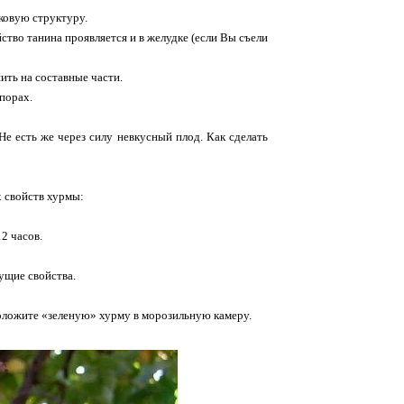
лковую структуру.
ство танина проявляется и в желудке (если Вы съели
ить на составные части.
порах.
Не есть же через силу невкусный плод. Как сделать
 свойств хурмы:
2 часов.
ущие свойства.
положите «зеленую» хурму в морозильную камеру.