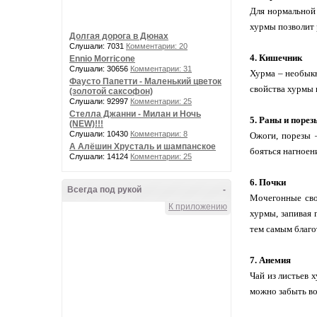
Для нормальной
хурмы позволит р
Долгая дорога в Дюнах
Слушали: 7031
Комментарии: 20
4. Кишечник
Ennio Morricone
Слушали: 30656
Комментарии: 31
Хурма – необыкн
Фаусто Папетти - Маленький цветок
свойства хурмы 
(золотой саксофон)
Слушали: 92997
Комментарии: 25
Стелла Джанни - Милан и Ночь
5. Раны и порез
(NEW)!!!
Слушали: 10430
Комментарии: 8
Ожоги, порезы 
А Алёшин Хрусталь и шампанское
бояться нагноен
Слушали: 14124
Комментарии: 25
6. Почки
Всегда под рукой
-
Мочегонные сво
К приложению
хурмы, запивая 
тем самым благо
7. Анемия
Чай из листьев 
можно забыть в