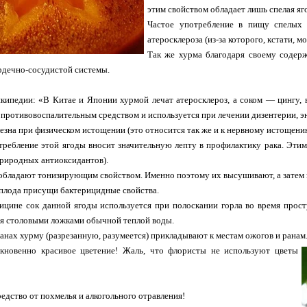
этим свойством обладает лишь спелая яго
Частое употребление в пищу спелых 
атеросклероза (из-за которого, кстати, 
Так же хурма благодаря своему содер
рдечно-сосудистой системы.
кипедии: «В Китае и Японии хурмой лечат атеросклероз, а соком — цингу, 
 противовоспалительным средством и используется при лечении дизентерии, э
езна при физическом истощении (это относится так же и к нервному истощен
ребление этой ягоды вносит значительную лепту в профилактику рака. Эти
природных антиоксидантов).
обладают тонизирующим свойством. Именно поэтому их высушивают, а затем 
плода присущи бактерицидные свойства.
ицине сок данной ягоды используется при полоскании горла во время прост
мя столовыми ложками обычной теплой воды.
анах хурму (разрезанную, разумеется) прикладывают к местам ожогов и ранам
новенно красивое цветение! Жаль, что флористы не используют цветы
едство от похмелья и алкогольного отравления!