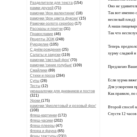
Разделители для текста
(154)
Оно не удивитель
рамки друзей
(71)
Так вот именно 
рамочки 'фон валентинки'
(18)
рамочки 'фон цвета фуксии'
(15)
неспелый плод):
Рамочки-золото,серебро
(17)
А наша пищевари
Рассказы и притчи
(31)
Так что неспелу
Православие
(46)
Рецепты ЗОЖ
(248)
Рукоделие
(105)
Теперь предполо
С днём рождения
(25)
хурму сладкой и
Салаты и закуски
(119)
рамочки 'светлый фон'
(70)
рамочки 'синие голубые'
(109)
Предлагаю Ваше
Смайлики
(89)
Стихи и проза
(284)
Если хурма вяжет
Супы
(28)
Тесты
(12)
Для ускорения п
украшалочки для дневников и постов
Как правило, по
(321)
Уроки
(175)
рамочки 'фиолетовый и розовый фон'
Второй способ к
(108)
Спустя 12 часов 
Флеш-картинки
(172)
Флеш-часики
(202)
Флеш-плееры
(47)
Флора и фауна
(65)
Фоны текстуры
(231)