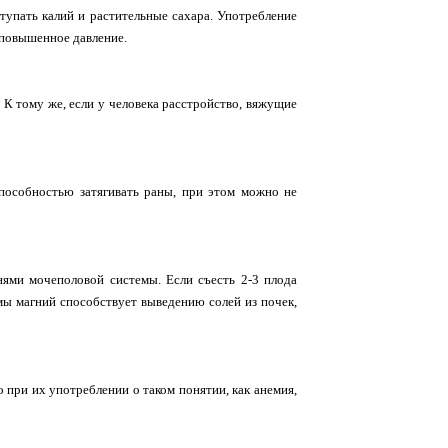
упать калий и растительные сахара. Употребление
и повышенное давление.
 К тому же, если у человека расстройство, вяжущие
способностью затягивать раны, при этом можно не
ями мочеполовой системы. Если съесть 2-3 плода
мы магний способствует выведению солей из почек,
о при их употреблении о таком понятии, как анемия,