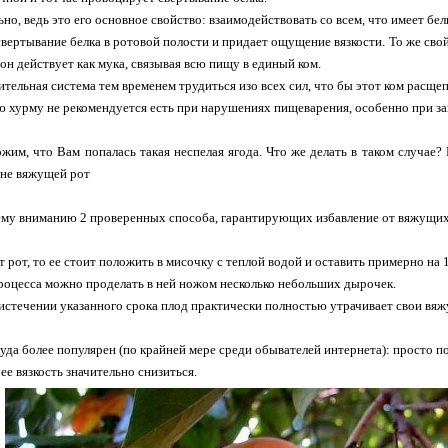
но, ведь это его основное свойство: взаимодействовать со всем, что имеет бе
свертывание белка в ротовой полости и придает ощущение вязкости. То же свой
 он действует как мука, связывая всю пищу в единый ком.
тельная система тем временем трудиться изо всех сил, что бы этот ком расщеп
ю хурму не рекомендуется есть при нарушениях пищеварения, особенно при за
жим, что Вам попалась такая неспелая ягода. Что же делать в таком случае? 
 не вяжущей рот
му вниманию 2 проверенных способа, гарантирующих избавление от вяжущих
 рот, то ее стоит положить в мисочку с теплой водой и оставить примерно на 1
роцесса можно проделать в ней ножом несколько небольших дырочек.
 истечении указанного срока плод практически полностью утрачивает свои вяж
уда более популярен (по крайней мере среди обывателей интернета): просто 
ее вязкость значительно снизиться.