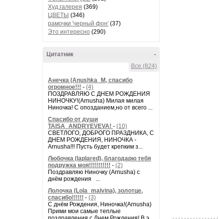
Худ.галерея
(369)
ЦВЕТЫ
(346)
рамочки 'черный фон'
(37)
Это интересно
(290)
Цитатник
-
Все (824)
Анечка (Anushka_M, спасибо
огромное!!!
-
(4)
ПОЗДРАВЛЯЮ С ДНЕМ РОЖДЕНИЯ
НИНОЧКУ!(Arnusha) Милая милая
Ниночка! С опозданием,но от всего ...
Спасибо от души
TAISA_ANDRYEVEVA!
-
(10)
СВЕТЛОГО, ДОБРОГО ПРАЗДНИКА, С
ДНЕМ РОЖДЕНИЯ, НИНОЧКА -
Arnusha!!! Пусть будет крепким з...
Любочка (laplared), благодарю тебя
подружка моя!!!!!!!!!!!
-
(2)
Поздравляю Ниночку (Arnusha) с
днём рождения ...
Лолочка (Lola_malvina), золотце,
спасибо!!!!!!
-
(3)
С днём Рождения, Ниночка!(Аrnusha)
Прими мои самые теплые
поздравления с Днем Рождения! В э...