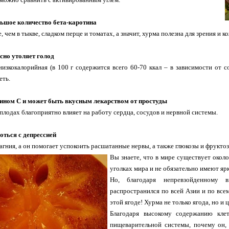
льшое количество бета-каротина
, чем в тыкве, сладком перце и томатах, а значит, хурма полезна для зрения и к
сно утоляет голод
изкокалорийная (в 100 г содержится всего 60-70 ккал – в зависимости от с
еть.
мином С и может быть вкусным лекарством от простуды
 плодах благоприятно влияет на работу сердца, сосудов и нервной системы.
оться с депрессией
агния, а он помогает успокоить расшатанные нервы, а также глюкозы и фрукто
Вы знаете, что в мире существует окол
уголках мира и не обязательно имеют я
Но, благодаря непревзойденному 
распространился по всей Азии и по всем
этой ягоде! Хурма не только ягода, но и 
Благодаря высокому содержанию кле
пищеварительной системы, почему он, 