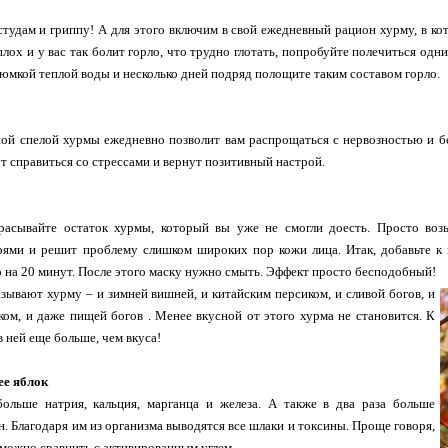
тудам и гриппу! А для этого включим в свой ежедневный рацион хурму, в ко
сплох и у вас так болит горло, что трудно глотать, попробуйте полечиться о
юмкой теплой воды и несколько дней подряд полощите таким составом горло.
ой спелой хурмы ежедневно позволит вам распрощаться с нервозностью и б
т справиться со стрессами и вернут позитивный настрой.
расывайте остаток хурмы, который вы уже не смогли доесть. Просто возь
грями и решит проблему слишком широких пор кожи лица. Итак, добавьте к
о на 20 минут. После этого маску нужно смыть. Эффект просто бесподобный!
азывают хурму – и зимней вишней, и китайским персиком, и сливой богов, и
ом, и даже пищей богов . Менее вкусной от этого хурма не становится. К
в ней еще больше, чем вкуса!
ее яблок
ольше натрия, кальция, марганца и железа. А также в два раза больше
. Благодаря им из организма выводятся все шлаки и токсины. Проще говоря,
можно сравнить с активированным углем.