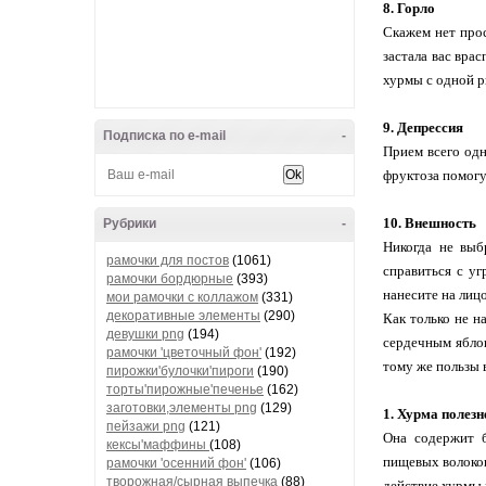
8. Горло
Скажем нет прос
застала вас вра
хурмы с одной р
9. Депрессия
Подписка по e-mail
-
Прием всего одн
фруктоза помогу
10. Внешность
Рубрики
-
Никогда не выб
рамочки для постов
(1061)
справиться с у
рамочки бордюрные
(393)
нанесите на лиц
мои рамочки с коллажом
(331)
декоративные элементы
(290)
Как только не н
девушки png
(194)
сердечным яблок
рамочки 'цветочный фон'
(192)
тому же пользы 
пирожки'булочки'пироги
(190)
торты'пирожные'печенье
(162)
заготовки,элементы png
(129)
1. Хурма полезн
пейзажи png
(121)
Она содержит б
кексы'маффины
(108)
пищевых волокон
рамочки 'осенний фон'
(106)
творожная/сырная выпечка
(88)
действие хурмы 