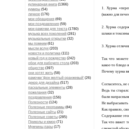
кулинарная книга
(1366)
1. Хурма «пере
кумиры
(54)
личное
(176)
(важно для печен
мои обращения
(69)
мои поздравления
(59)
2. Хурма содерж
мои рамочки для текста
(1780)
шлаки и токсины
музыка всех поколений
(281)
музыкальные открытки
(32)
мы помним
(61)
3. Хурма отличн
мысли вслух
(203)
новости и политика
(111)
новый год и рождество
(242)
Так что можете
обои для рабочего стола
(203)
какое-то блюдо 
общество
(397)
Почему хурма вя
они хотят жить
(58)
рамочки 'фон желтый оранжевый'
(26)
декор для дизайна
(517)
Согласитесь, не 
пасхальные элементы
(28)
Ведь ты старалс
пожелания
(32)
были напрасными
поздравления
(156)
Полезности
(124)
Не выбрасывать 
Полезные программы
(84)
Как правило, св
Полезные сайты
(21)
Содержание этог
Полезные советы
(285)
Приколы и юмор
(71)
Так что вяжет т
Мужчины,пары
(17)
слизистой оболо