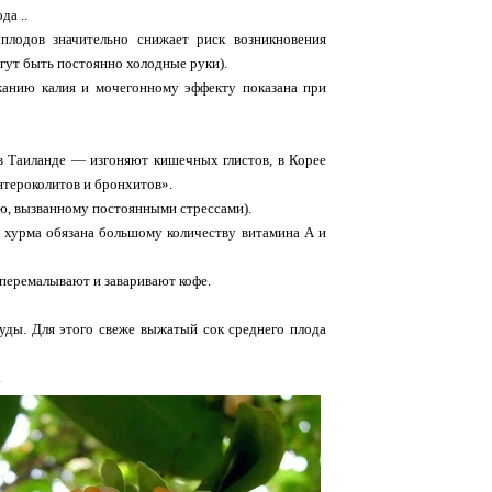
да ..
плодов значительно снижает риск возникновения
могут быть постоянно холодные руки).
жанию калия и мочегонному эффекту показана при
в Таиланде — изгоняют кишечных глистов, в Корее
нтероколитов и бронхитов».
ию, вызванному постоянными стрессами).
м хурма обязана большому количеству витамина А и
перемалывают и заваривают кофе.
уды. Для этого свеже выжатый сок среднего плода
.