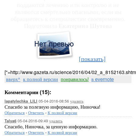
поддаются лечению или контролю и не
являются смертельно опасными, если вы
обращаетесь к специалистам своевременно.
Подготовила
Екатерина Шутова
[показать]
["=http://www.gazeta.ru/science/2016/04/02_a_8152163.shtml
вверх^
к полной версии
понравилось!
в evernote
Комментарии (15):
05-04-2016-08:56
удалить
lapatylechka_LILI
Спасибо за полезную информацию, Ниночка!
Обратиться
-
Ответить
-
К полной версии
05-04-2016-09:49
удалить
Talya6
Спасибо, Ниночка, за ценную информацию.
Обратиться
-
Ответить
-
К полной версии