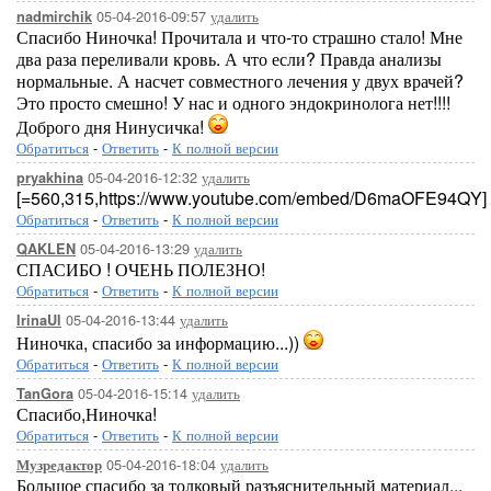
05-04-2016-09:57
удалить
nadmirchik
Спасибо Ниночка! Прочитала и что-то страшно стало! Мне
два раза переливали кровь. А что если? Правда анализы
нормальные. А насчет совместного лечения у двух врачей?
Это просто смешно! У нас и одного эндокринолога нет!!!!
Доброго дня Нинусичка!
Обратиться
-
Ответить
-
К полной версии
05-04-2016-12:32
удалить
pryakhina
[=560,315,https://www.youtube.com/embed/D6maOFE94QY]
Обратиться
-
Ответить
-
К полной версии
05-04-2016-13:29
удалить
QAKLEN
СПАСИБО ! ОЧЕНЬ ПОЛЕЗНО!
Обратиться
-
Ответить
-
К полной версии
05-04-2016-13:44
удалить
IrinaUl
Ниночка, спасибо за информацию...))
Обратиться
-
Ответить
-
К полной версии
05-04-2016-15:14
удалить
TanGora
Спасибо,Ниночка!
Обратиться
-
Ответить
-
К полной версии
05-04-2016-18:04
удалить
Музредактор
Большое спасибо за толковый разъяснительный материал...