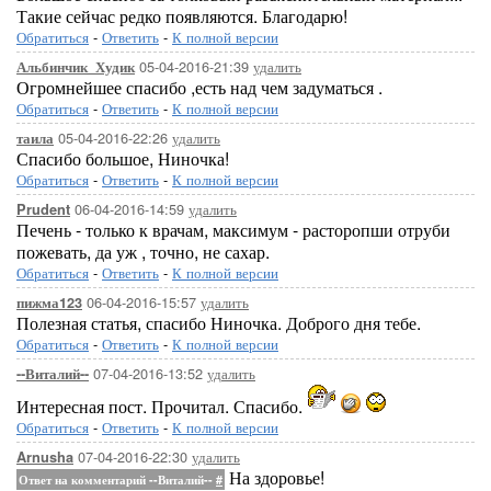
Такие сейчас редко появляются. Благодарю!
Обратиться
-
Ответить
-
К полной версии
05-04-2016-21:39
удалить
Альбинчик_Худик
Огромнейшее спасибо ,есть над чем задуматься .
Обратиться
-
Ответить
-
К полной версии
05-04-2016-22:26
удалить
таила
Спасибо большое, Ниночка!
Обратиться
-
Ответить
-
К полной версии
06-04-2016-14:59
удалить
Prudent
Печень - только к врачам, максимум - расторопши отруби
пожевать, да уж , точно, не сахар.
Обратиться
-
Ответить
-
К полной версии
06-04-2016-15:57
удалить
пижма123
Полезная статья, спасибо Ниночка. Доброго дня тебе.
Обратиться
-
Ответить
-
К полной версии
07-04-2016-13:52
удалить
--Виталий--
Интересная пост. Прочитал. Спасибо.
Обратиться
-
Ответить
-
К полной версии
07-04-2016-22:30
удалить
Arnusha
На здоровье!
Ответ на комментарий --Виталий--
#