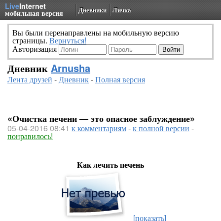
Live
Internet
Дневники
Личка
мобильная версия
Вы были перенаправлены на мобильную версию
страницы.
Вернуться!
Авторизация
Дневник
Arnusha
Лента друзей
-
Дневник
-
Полная версия
«Очистка печени — это опасное заблуждение»
05-04-2016 08:41
к комментариям
-
к полной версии
-
понравилось!
Как лечить печень
[показать]