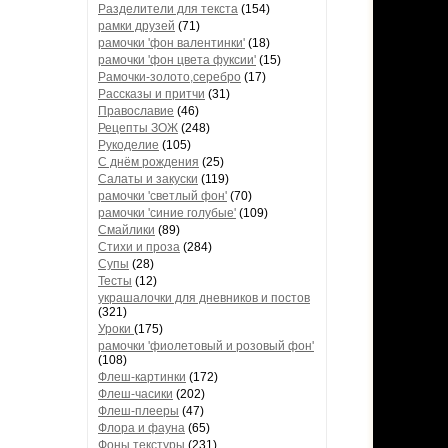
Разделители для текста
(154)
рамки друзей
(71)
рамочки 'фон валентинки'
(18)
рамочки 'фон цвета фуксии'
(15)
Рамочки-золото,серебро
(17)
Рассказы и притчи
(31)
Православие
(46)
Рецепты ЗОЖ
(248)
Рукоделие
(105)
С днём рождения
(25)
Салаты и закуски
(119)
рамочки 'светлый фон'
(70)
рамочки 'синие голубые'
(109)
Смайлики
(89)
Стихи и проза
(284)
Супы
(28)
Тесты
(12)
украшалочки для дневников и постов
(321)
Уроки
(175)
рамочки 'фиолетовый и розовый фон'
(108)
Флеш-картинки
(172)
Флеш-часики
(202)
Флеш-плееры
(47)
Флора и фауна
(65)
Фоны текстуры
(231)