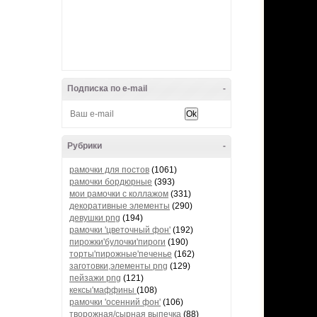
Подписка по e-mail
-
Рубрики
-
рамочки для постов
(1061)
рамочки бордюрные
(393)
мои рамочки с коллажом
(331)
декоративные элементы
(290)
девушки png
(194)
рамочки 'цветочный фон'
(192)
пирожки'булочки'пироги
(190)
торты'пирожные'печенье
(162)
заготовки,элементы png
(129)
пейзажи png
(121)
кексы'маффины
(108)
рамочки 'осенний фон'
(106)
творожная/сырная выпечка
(88)