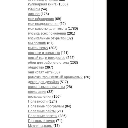
кулинарная книга
(1366)
кумиры
(54)
личное
(176)
мои обращения
(69)
мои поздравления
(59)
мои рамочки для текста
(1780)
музыка всех поколений
(281)
музыкальные открытки
(32)
мы помним
(61)
мысли вслух
(203)
новости и политика
(111)
новый год и рождество
(242)
обои для рабочего стола
(203)
общество
(397)
они хотят жить
(58)
рамочки 'фон желтый оранжевый'
(26)
декор для дизайна
(517)
пасхальные элементы
(28)
пожелания
(32)
поздравления
(156)
Полезности
(124)
Полезные программы
(84)
Полезные сайты
(21)
Полезные советы
(285)
Приколы и юмор
(71)
Мужчины,пары
(17)