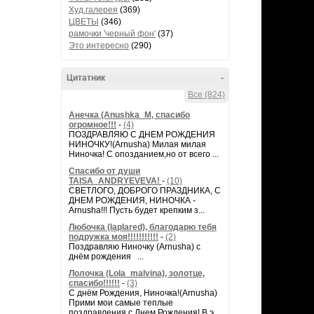
Худ.галерея
(369)
ЦВЕТЫ
(346)
рамочки 'черный фон'
(37)
Это интересно
(290)
Цитатник
-
Все (824)
Анечка (Anushka_M, спасибо
огромное!!!
-
(4)
ПОЗДРАВЛЯЮ С ДНЕМ РОЖДЕНИЯ
НИНОЧКУ!(Arnusha) Милая милая
Ниночка! С опозданием,но от всего ...
Спасибо от души
TAISA_ANDRYEVEVA!
-
(10)
СВЕТЛОГО, ДОБРОГО ПРАЗДНИКА, С
ДНЕМ РОЖДЕНИЯ, НИНОЧКА -
Arnusha!!! Пусть будет крепким з...
Любочка (laplared), благодарю тебя
подружка моя!!!!!!!!!!!
-
(2)
Поздравляю Ниночку (Arnusha) с
днём рождения ...
Лолочка (Lola_malvina), золотце,
спасибо!!!!!!
-
(3)
С днём Рождения, Ниночка!(Аrnusha)
Прими мои самые теплые
поздравления с Днем Рождения! В э...