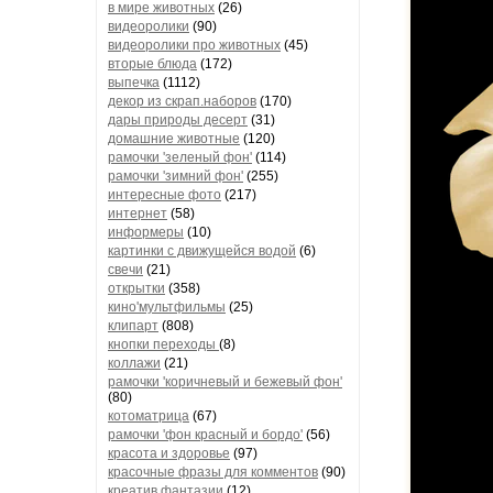
в мире животных
(26)
видеоролики
(90)
видеоролики про животных
(45)
вторые блюда
(172)
выпечка
(1112)
декор из скрап.наборов
(170)
дары природы десерт
(31)
домашние животные
(120)
рамочки 'зеленый фон'
(114)
рамочки 'зимний фон'
(255)
интересные фото
(217)
интернет
(58)
информеры
(10)
картинки с движущейся водой
(6)
свечи
(21)
открытки
(358)
кино'мультфильмы
(25)
клипарт
(808)
кнопки переходы
(8)
коллажи
(21)
рамочки 'коричневый и бежевый фон'
(80)
котоматрица
(67)
рамочки 'фон красный и бордо'
(56)
красота и здоровье
(97)
красочные фразы для комментов
(90)
креатив,фантазии
(12)