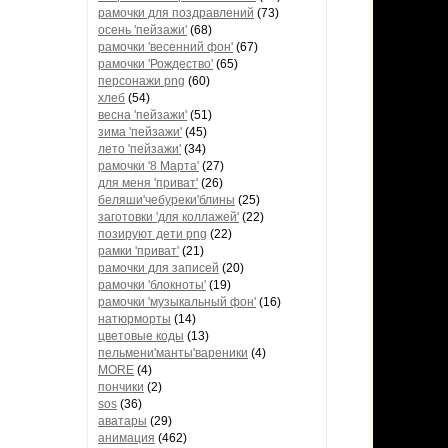
рамочки для поздравлений
(73)
осень 'пейзажи'
(68)
рамочки 'весенний фон'
(67)
рамочки 'Рождество'
(65)
персонажи png
(60)
хлеб
(54)
весна 'пейзажи'
(51)
зима 'пейзажи'
(45)
лето 'пейзажи'
(34)
рамочки '8 Марта'
(27)
для меня 'приват'
(26)
беляши'чебуреки'блины
(25)
заготовки 'для коллажей'
(22)
позируют дети png
(22)
рамки 'приват'
(21)
рамочки для записей
(20)
рамочки 'блокноты'
(19)
рамочки 'музыкальный фон'
(16)
натюрморты
(14)
цветовые коды
(13)
пельмени'манты'вареники
(4)
MORE
(4)
пончики
(2)
sos
(36)
аватары
(29)
анимация
(462)