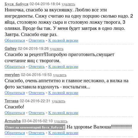
02-04-2016-18:04
удалить
Буся_бабуся
Ниночка, спасибо за вкусняшку. Люблю все эти
ингредиенты. Сижу считаю на одну порцию сколько надо. 2
яйца, столовую ложку сыра и столовую ложку творога, 3
оливки. Вроде бы так. У меня будет завтрак в одно лицо.
Завтра. Спасибо еще раз.
Обратиться
-
Ответить
-
К полной версии
02-04-2016-19:26
удалить
Galtey
Спасибо за рецепт!Попробую приготовить,смущает
сочетание яиц с творогом.
Обратиться
-
Ответить
-
К полной версии
02-04-2016-19:53
удалить
merylen
Спасибо, очень аппетитно и главное несложно, а вилка на
фото заставила вздохнуть - ностальгия...
Обратиться
-
Ответить
-
К полной версии
02-04-2016-22:31
удалить
Terrasa
Спасибо!
Обратиться
-
Ответить
-
К полной версии
03-04-2016-02:10
удалить
Arnusha
На здоровье Валюша!!!!!!!!!!!!!!!!!
Ответ на комментарий Буся_бабуся
#
Обратиться
-
Ответить
-
К полной версии