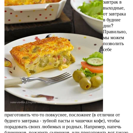
завтрак в
выходные,
от завтрака
в будние
дни?
Правильно,
мы можем
позволить
себе
приготовить что-то повкуснее, посложнее (в отличии от
буднего завтрака - зубной пасты и чашечки кофе), чтобы
порадовать своих любимых и родных. Например, напечь
блинчиков, пожарить сырников, или приготовить вот такую