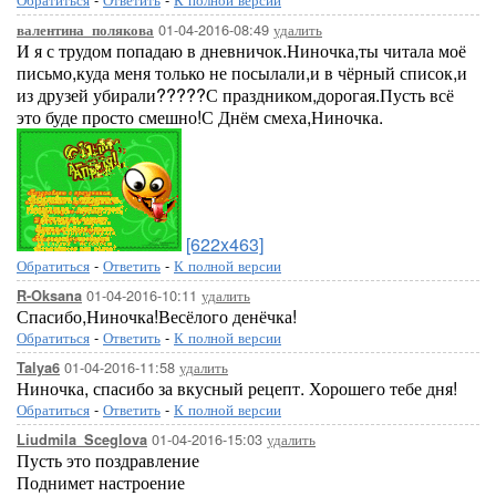
01-04-2016-08:49
удалить
валентина_полякова
И я с трудом попадаю в дневничок.Ниночка,ты читала моё
письмо,куда меня только не посылали,и в чёрный список,и
из друзей убирали?????С праздником,дорогая.Пусть всё
это буде просто смешно!С Днём смеха,Ниночка.
[622x463]
Обратиться
-
Ответить
-
К полной версии
01-04-2016-10:11
удалить
R-Oksana
Спасибо,Ниночка!Весёлого денёчка!
Обратиться
-
Ответить
-
К полной версии
01-04-2016-11:58
удалить
Talya6
Ниночка, спасибо за вкусный рецепт. Хорошего тебе дня!
Обратиться
-
Ответить
-
К полной версии
01-04-2016-15:03
удалить
Liudmila_Sceglova
Пусть это поздравление
Поднимет настроение