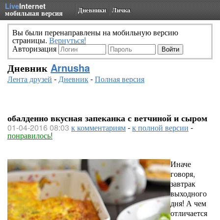
Live
Internet
Дневники
Личка
мобильная версия
Вы были перенаправлены на мобильную версию
страницы.
Вернуться!
Авторизация
Дневник
Arnusha
Лента друзей
-
Дневник
-
Полная версия
обалденно вкусная запеканка с ветчиной и сыром
01-04-2016 08:03
к комментариям
-
к полной версии
-
понравилось!
Иначе
говоря,
завтрак
выходного
дня! А чем
отличается