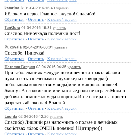
01-04-2016-16:40
удалить
katarina_k
Яблокам я верю. Главное- вкусно! Спасибо!
Обратиться
-
Ответить
-
К полной версии
01-04-2016-19:31
удалить
TanGora
Спасибо,Ниночка,за полезный пост!
Обратиться
-
Ответить
-
К полной версии
02-04-2016-00:01
удалить
Puxovaia
Спасибо, Ниночка!
Обратиться
-
Ответить
-
К полной версии
02-04-2016-04:35
удалить
Наталия-Гавриш
При заболеваниях желудочно-кишечного тракта яблоки
нужно есть запечеными в духовке,на сковородке(с
небольшим количеством воды)или в микроволновке 4-
5минут.А сладкие они или кислые,роли не играет.Можно
добавить немножко меда и корицы.И не натирать,а просто
разрезать яблоко на4-8частей.
Обратиться
-
Ответить
-
К полной версии
02-04-2016-12:26
удалить
Leonta
Спасибо) Лишний раз напомнить о пользе и лечебных
свойствах яблок ОЧЕНЬ полезно!!! Цитирую)))
Обратиться
-
Ответить
-
К полной версии