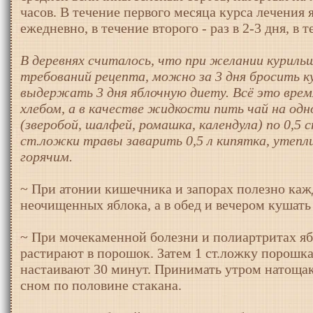
часов. В течение первого месяца курса лечени
ежедневно, в течение второго - раз в 2-3 дня, в т
В деревнях считалось, что при желании куриль
требований рецепта, можно за 3 дня бросить к
выдержать 3 дня яблочную диету. Всё это врем
хлебом, а в качестве жидкости пить чай на од
(зверобой, шалфей, ромашка, календула) по 0,5 с
ст.ложки травы заварить 0,5 л кипятка, утепли
горячим.
~ При атонии кишечника и запорах полезно кажд
неочищенных яблока, а в обед и вечером кушать
~ При мочекаменной болезни и полиартритах яб
растирают в порошок. Затем 1 ст.ложку порошка
настаивают 30 минут. Принимать утром натощак,
сном по половине стакана.