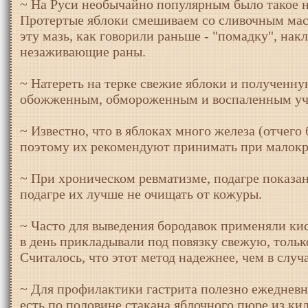
~ На Руси необычайно популярным было такое н
Протертые яблоки смешиваем со сливочным ма
эту мазь, как говорили раньше - "помадку", нак
незаживающие раны.
~ Натереть на терке свежие яблоки и полученн
обожженным, обмороженным и воспаленным уча
~ Известно, что в яблоках много железа (отчего
поэтому их рекомендуют принимать при малокр
~ При хроническом ревматизме, подагре показа
подагре их лучше не очищать от кожуры.
~ Часто для выведения бородавок применяли кис
в день прикладывали под повязку свежую, тольк
Считалось, что этот метод надежнее, чем в случ
~ Для профилактики гастрита полезно ежедневн
есть по половине стакана яблочного пюре из ки