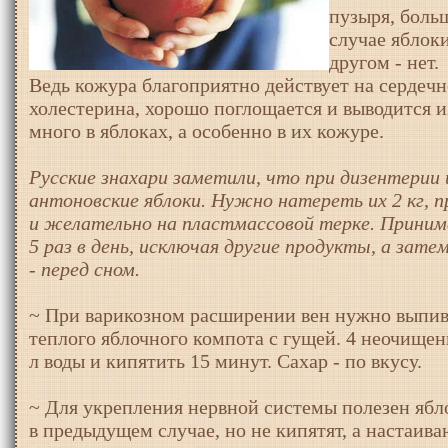
пузыря, боль
случае яблок
другом - нет.
Ведь кожура благоприятно действует на сердечн
холестерина, хорошо поглощается и выводится 
много в яблоках, а особенно в их кожуре.
Русские знахари заметили, что при дизентери
антоновские яблоки. Нужно натереть их 2 кг, 
и желательно на пластмассовой терке. Принима
5 раз в день, исключая другие продукты, а зате
- перед сном.
~ При варикозном расширении вен нужно выпива
теплого яблочного компота с гущей. 4 неочищенны
л воды и кипятить 15 минут. Сахар - по вкусу.
~ Для укрепления нервной системы полезен ябло
в предыдущем случае, но не кипятят, а настаиваю