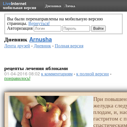
Live
Internet
Дневники
Личка
мобильная версия
Вы были перенаправлены на мобильную версию
страницы.
Вернуться!
Авторизация
Дневник
Arnusha
Лента друзей
-
Дневник
-
Полная версия
рецепты лечения яблоками
01-04-2016 08:02
к комментариям
-
к полной версии
-
понравилось!
При повышенн
желудка след
плодам, и, н
гастритом с 
спастическим