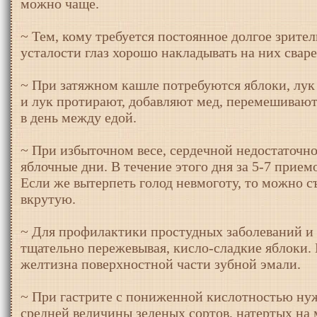
можно чаще.
~ Тем, кому требуется постоянное долгое зрите
усталости глаз хорошо накладывать на них свар
~ При затяжном кашле потребуются яблоки, лук
и лук протирают, добавляют мед, перемешивают 
в день между едой.
~ При избыточном весе, сердечной недостаточно
яблочные дни. В течение этого дня за 5-7 приемо
Если же вытерпеть голод невмоготу, то можно с
вкрутую.
~ Для профилактики простудных заболеваний и 
тщательно пережевывая, кисло-сладкие яблоки. 
желтизна поверхностной части зубной эмали.
~ При гастрите с пониженной кислотностью нуж
средней величины зеленых сортов, натертых на 