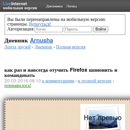
Live
Internet
Дневники
Личка
мобильная версия
Вы были перенаправлены на мобильную версию
страницы.
Вернуться!
Авторизация
Дневник
Arnusha
Лента друзей
-
Дневник
-
Полная версия
как раз и навсегда отучить Firefox шпионить и
командовать
20-03-2016 08:10
к комментариям
-
к полной версии
-
понравилось!