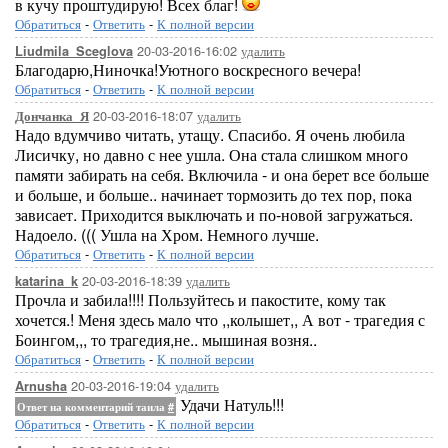
в кучу проштудирую! Всех благ!
Обратиться
-
Ответить
-
К полной версии
20-03-2016-16:02
удалить
Liudmila_Sceglova
Благодарю,Ниночка!Уютного воскресного вечера!
Обратиться
-
Ответить
-
К полной версии
20-03-2016-18:07
удалить
Дончанка_Я
Надо вдумчиво читать, утащу. Спасибо. Я очень любила
Лисичку, но давно с нее ушла. Она стала слишком много
памяти забирать на себя. Включила - и она берет все больше
и больше, и больше.. начинает тормозить до тех пор, пока
зависает. Приходится выключать и по-новой загружаться.
Надоело. ((( Ушла на Хром. Немного лучше.
Обратиться
-
Ответить
-
К полной версии
20-03-2016-18:39
удалить
katarina_k
Прочла и забила!!!! Пользуйтесь и пакостите, кому так
хочется.! Меня здесь мало что ,,колышет,, А вот - трагедия с
Боингом,,, то трагедия,не.. мышиная возня..
Обратиться
-
Ответить
-
К полной версии
20-03-2016-19:04
удалить
Arnusha
Удачи Натуль!!!
Ответ на комментарий таила
#
Обратиться
-
Ответить
-
К полной версии