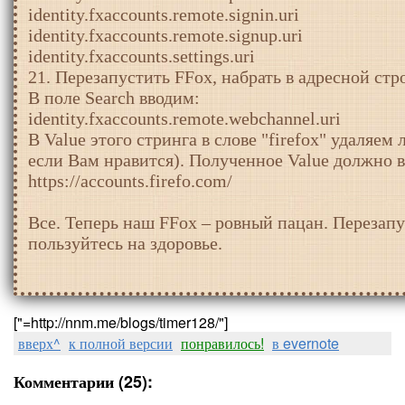
identity.fxaccounts.remote.signin.uri
identity.fxaccounts.remote.signup.uri
identity.fxaccounts.settings.uri
21. Перезапустить FFox, набрать в адресной строк
В поле Search вводим:
identity.fxaccounts.remote.webchannel.uri
В Value этого стринга в слове "firefox" удаляем 
если Вам нравится). Полученное Value должно в
https://accounts.firefo.com/
Все. Теперь наш FFox – ровный пацан. Перезапу
пользуйтесь на здоровье.
["=http://nnm.me/blogs/timer128/"]
вверх^
к полной версии
понравилось!
в evernote
Комментарии (25):