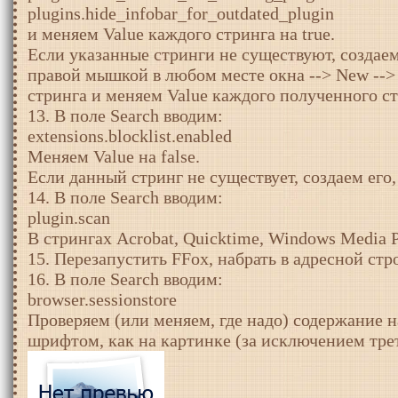
plugins.hide_infobar_for_outdated_plugin
и меняем Value каждого стринга на true.
Если указанные стринги не существуют, созда
правой мышкой в любом месте окна --> New --> 
стринга и меняем Value каждого полученного стр
13. В поле Search вводим:
extensions.blocklist.enabled
Меняем Value на false.
Если данный стринг не существует, создаем его, 
14. В поле Search вводим:
plugin.scan
В стрингах Acrobat, Quicktime, Windows Media P
15. Перезапустить FFox, набрать в адресной строк
16. В поле Search вводим:
browser.sessionstore
Проверяем (или меняем, где надо) содержание
шрифтом, как на картинке (за исключением трет