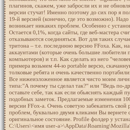
плагинов, скажем, уже забросли их и не обновл
версии стучат! Именно поэтому до сих пор я п
19-й версией (конечно, где это возможно). Надо
возникает никаких проблем. Особенно с установ
Остается 0,1%, когда сайты, где веб-мастера с
отказываются соединяться. Вот для таких случа
тритона – т.е. последнюю версию FFoxa. Как, н
аккаунтами (которые очень большие любители 
компьютеров) и т.п. Как сделать из него "челове
примера возьмем 44-ю portable версю, скачанную
толковые ребята и очень качественно портабил
Все нижеизложенное является чисто моим лич
типа:"А почему ты сделал так?" или "Ведь по-др
оставьте себе, так как если обьяснять каждый п
подобных заметок. Предлагаемые изменения 10
версии FFox-а. Очень советую забекапить свой pr
проблем, буквально двумя кликами Вы вернете 
оригинальное состояние. Profile фолдер у устан
C:\Users\<имя user-a>\AppData\Roaming\Mozilla\