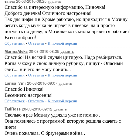
20-03-2016-08:25
удалить
таила
Спасибо за интересную информацию, Ниночка!
Доброго денечка! Отличного настроения!
Так для инфы я в Хроме работаю, но приходится в Мозилу
бегать когда музыка не играет в плеерке, да и просто
погулять по дневу, в Мозилке хоть кнопа нравится работает!
Всего доброго!
Обратиться
-
Ответить
-
К полной версии
20-03-2016-08:35
удалить
MarinaAleks
Спасибо! На всякий случай цитирую. Надо разбираться.
Когда захожу в свою личную рубрику, пишут - Опасный
сайт.... ничего не могу понять...
Обратиться
-
Ответить
-
К полной версии
20-03-2016-09:07
удалить
Larisa_Vini
Спасибо,Ниночка!
Весеннего настроения!
Обратиться
-
Ответить
-
К полной версии
20-03-2016-09:12
удалить
TatiRoss
Сколько я раз Мозилу удаляла уже не помню .
Она появилась с программой которую решила скачать с
инета.
Очень пожалела. С браузерами война .