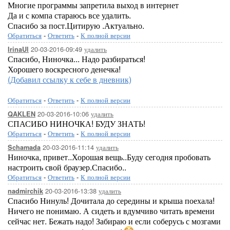
Многие программы запретила выход в интернет
Да и с компа стараюсь все удалить.
Спасибо за пост.Цитирую .Актуально.
Обратиться
-
Ответить
-
К полной версии
20-03-2016-09:49
удалить
IrinaUl
Спасибо, Ниночка... Надо разбираться!
Хорошего воскресного денечка!
(Добавил ссылку к себе в дневник)
Обратиться
-
Ответить
-
К полной версии
20-03-2016-10:06
удалить
QAKLEN
СПАСИБО НИНОЧКА! БУДУ ЗНАТЬ!
Обратиться
-
Ответить
-
К полной версии
20-03-2016-11:14
удалить
Schamada
Ниночка, привет..Хорошая вещь..Буду сегодня пробовать
настроить свой браузер.Спасибо..
Обратиться
-
Ответить
-
К полной версии
20-03-2016-13:38
удалить
nadmirchik
Спасибо Нинуль! Дочитала до середины и крыша поехала!
Ничего не понимаю. А сидеть и вдумчиво читать времени
сейчас нет. Бежать надо! Забираю и если соберусь с мозгами