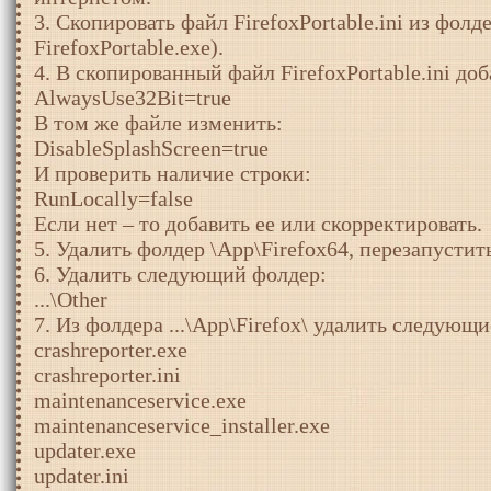
3. Скопировать файл FirefoxPortable.ini из фолде
FirefoxPortable.exe).
4. В скопированный файл FirefoxPortable.ini до
AlwaysUse32Bit=true
В том же файле изменить:
DisableSplashScreen=true
И проверить наличие строки:
RunLocally=false
Если нет – то добавить ее или скорректировать.
5. Удалить фолдер \App\Firefox64, перезапустить
6. Удалить следующий фолдер:
...\Other
7. Из фолдера ...\App\Firefox\ удалить следующ
crashreporter.exe
crashreporter.ini
maintenanceservice.exe
maintenanceservice_installer.exe
updater.exe
updater.ini