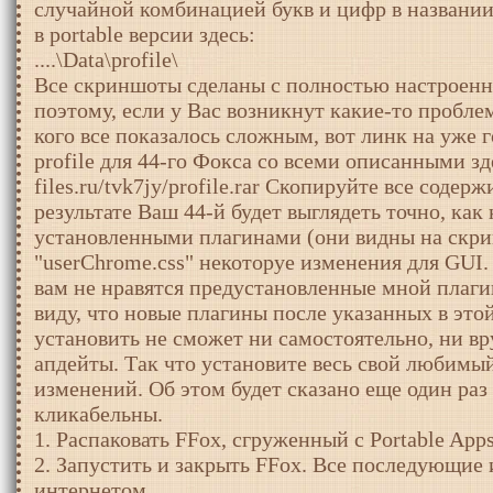
случайной комбинацией букв и цифр в названи
в portable версии здесь:
....\Data\profile\
Все скриншоты сделаны с полностью настроенно
поэтому, если у Вас возникнут какие-то проблем
кого все показалось сложным, вот линк на уже
profile для 44-го Фокса со всеми описанными зд
files.ru/tvk7jy/profile.rar Скопируйте все содерж
результате Ваш 44-й будет выглядеть точно, как
установленными плагинами (они видны на скринш
"userChrome.css" некоторуе изменения для GUI.
вам не нравятся предустановленные мной плаги
виду, что новые плагины после указанных в это
установить не сможет ни самостоятельно, ни вр
апдейты. Так что установите весь свой любимы
изменений. Об этом будет сказано еще один раз
кликабельны.
1. Распаковать FFox, сгруженный с Portable App
2. Запустить и закрыть FFox. Все последующие
интернетом.