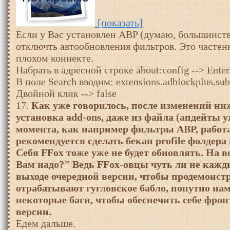
[показать]
Если у Вас установлен ABP (думаю, большинств
отключть автообновления фильтров. Это частен
плохом коннекте.
Набрать в адресной строке about:config --> Enter
В поле Search вводим: extensions.adblockplus.sub
Двойной клик --> false
17.
Как уже говорилось, после изменений ниж
установка add-ons, даже из файла (апдейты 
момента, как например фильтры ABP, работ
рекомендуется сделать бекап profile фолдера 
Себя FFox тоже уже не будет обновлять. На
Вам надо?" Ведь FFox-овцы чуть ли не кажд
выходе очередной версии, чтобы продемонст
отрабатывают гугловское бабло, попутно нам
некоторые баги, чтобы обеспечить себе фрон
версии.
Едем дальше.