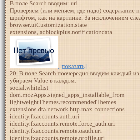
В поле Search вводим: url
Проверяем (или меняем, где надо) содержание
шрифтом, как на картинке. За исключением сл
browser.uiCustomization.state
extensions, adblockplus.notificationdata
[показать]
20. В поле Search поочередно вводим каждый и
убираем Value в каждом:
social.whitelist
dom.mozApps.signed_apps_installable_from
lightweightThemes.recommendedThemes
extensions.dta.network.http.max-connections
identity.fxaccounts.auth.uri
identity.fxaccounts.remote.force_auth.uri
identity.fxaccounts.remote.oauth.uri
identity.fxaccounts.remote.profile.uri