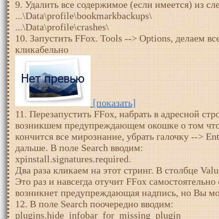
9. Удалить все содержимое (если имеется) из с
...\Data\profile\bookmarkbackups\
...\Data\profile\crashes\
10. Запустить FFox. Tools --> Options, делаем вс
кликабельно
[показать]
11. Перезапустить FFox, набрать в адресной строк
возникшем предупреждающем окошке о том что,
кончится все мирознание, убрать галочку --> En
дальше. В поле Search вводим:
xpinstall.signatures.required.
Два раза кликаем на этот стринг. В столбце Valu
Это раз и навсегда отучит FFox самостоятельно
возникнет предупреждающая надпись, но Вы мо
12. В поле Search поочередно вводим:
plugins.hide_infobar_for_missing_plugin