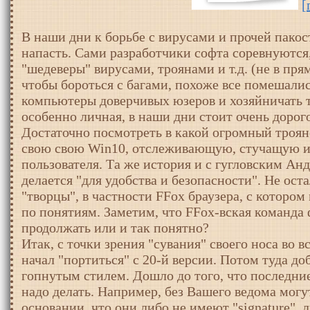
[
В наши дни к борьбе с вирусами и прочей пакос
напасть. Сами разработчики софта соревнуются,
"шедеверы" вирусами, троянами и т.д. (не в пря
чтобы бороться с багами, похоже все помешались
компьютеры доверчивых юзеров и хозяйничать 
особенно личная, в наши дни стоит очень дорог
Достаточно посмотреть в какой огромный троя
свою свою Win10, отслеживающую, стучащую 
пользователя. Та же история и с гугловским Ан
делается "для удобства и безопасности". Не ост
"творцы", в частности FFox браузера, с котором
по понятиям. Заметим, что FFox-вская команда
продолжать или и так понятно?
Итак, с точки зрения "сувания" своего носа во
начал "портиться" с 20-й версии. Потом туда д
гопнутым стилем. Дошло до того, что последни
надо делать. Например, без Вашего ведома мог
основании, что они либо не имеют "signature", 