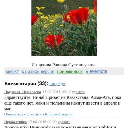
Из архива Рашида Султангузина.
вверх^
к полной версии
понравилось!
в evernote
Комментарии (33):
вперёд»
17-03-2016-08:17
удалить
Людмила_Немоляева
Здравствуйте, Нина! Привет из Казахстана, Алма-Ата, пока
еще такого нет, маки и тюльпаны начнут цвести в апреле и
мае...
Обратиться
-
Ответить
-
К полной версии
17-03-2016-08:20
удалить
Прибалтийка
Доброе утро,Ниночка!Какая божественная красота!Вот и