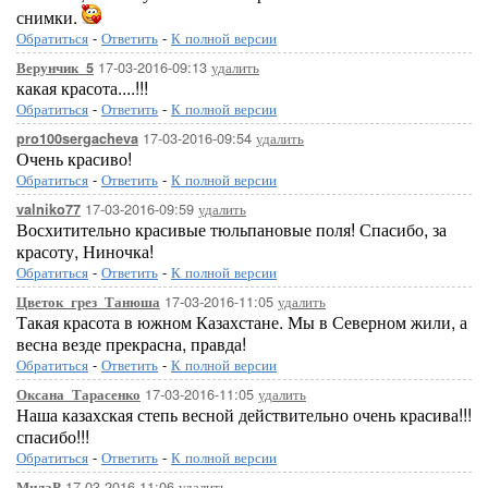
снимки.
Обратиться
-
Ответить
-
К полной версии
17-03-2016-09:13
удалить
Верунчик_5
какая красота....!!!
Обратиться
-
Ответить
-
К полной версии
17-03-2016-09:54
удалить
pro100sergacheva
Очень красиво!
Обратиться
-
Ответить
-
К полной версии
17-03-2016-09:59
удалить
valniko77
Восхитительно красивые тюльпановые поля! Спасибо, за
красоту, Ниночка!
Обратиться
-
Ответить
-
К полной версии
17-03-2016-11:05
удалить
Цветок_грез_Танюша
Такая красота в южном Казахстане. Мы в Северном жили, а
весна везде прекрасна, правда!
Обратиться
-
Ответить
-
К полной версии
17-03-2016-11:05
удалить
Оксана_Тарасенко
Наша казахская степь весной действительно очень красива!!!
спасибо!!!
Обратиться
-
Ответить
-
К полной версии
17-03-2016-11:06
удалить
МилаР