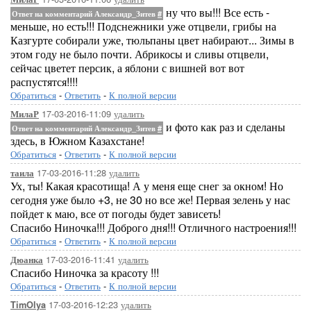
ну что вы!!! Все есть -
Ответ на комментарий Александр_Зитев
#
меньше, но есть!!! Подснежники уже отцвели, грибы на
Казгурте собирали уже, тюльпаны цвет набирают... Зимы в
этом году не было почти. Абрикосы и сливы отцвели,
сейчас цветет персик, а яблони с вишней вот вот
распустятся!!!!
Обратиться
-
Ответить
-
К полной версии
17-03-2016-11:09
удалить
МилаР
и фото как раз и сделаны
Ответ на комментарий Александр_Зитев
#
здесь, в Южном Казахстане!
Обратиться
-
Ответить
-
К полной версии
17-03-2016-11:28
удалить
таила
Ух, ты! Какая красотища! А у меня еще снег за окном! Но
сегодня уже было +3, не 30 но все же! Первая зелень у нас
пойдет к маю, все от погоды будет зависеть!
Спасибо Ниночка!!! Доброго дня!!! Отличного настроения!!!
Обратиться
-
Ответить
-
К полной версии
17-03-2016-11:41
удалить
Дюанка
Спасибо Ниночка за красоту !!!
Обратиться
-
Ответить
-
К полной версии
17-03-2016-12:23
удалить
TimOlya