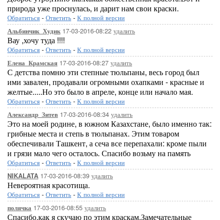
природа уже проснулась, и дарит нам свои краски.
Обратиться
-
Ответить
-
К полной версии
17-03-2016-08:22
удалить
Альбинчик_Худик
Вау ,хочу туда !!!!
Обратиться
-
Ответить
-
К полной версии
17-03-2016-08:27
удалить
Елена_Крамская
С детства помню эти степные тюльпаны, весь город был
ими завален, продавали огромными охапками - красные и
желтые.....Но это было в апреле, конце или начало мая.
Обратиться
-
Ответить
-
К полной версии
17-03-2016-08:34
удалить
Александр_Зитев
Это на моей родине, в южном Казахстане, было именно так:
грибные места и степь в тюльпанах. Этим товаром
обеспечивали Ташкент, а сеча все перепахали: кроме пыли
и грязи мало чего осталось. Спасибо возьму на память
Обратиться
-
Ответить
-
К полной версии
17-03-2016-08:39
удалить
NIKALATA
Невероятная красотища.
Обратиться
-
Ответить
-
К полной версии
17-03-2016-08:55
удалить
полячка
Спасибо,как я скучаю по этим краскам.Замечательные