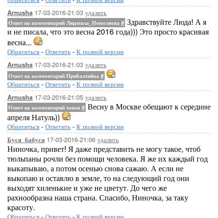
17-03-2016-21:03
удалить
Arnusha
Здравствуйте Люда! А я
Ответ на комментарий Людмила_Немоляева
#
и не писала, что это весна 2016 года))) Это просто красивая
весна...
Обратиться
-
Ответить
-
К полной версии
17-03-2016-21:03
удалить
Arnusha
Ответ на комментарий Прибалтийка
#
Обратиться
-
Ответить
-
К полной версии
17-03-2016-21:05
удалить
Arnusha
Весну в Москве обещают к середине
Ответ на комментарий таила
#
апреля Натуль))
Обратиться
-
Ответить
-
К полной версии
17-03-2016-21:06
удалить
Буся_бабуся
Ниночка, привет! Я даже представить не могу такое, чтоб
тюльпаны рочли без помощи человека. Я же их каждый год
выкапываю, а потом осенью снова сажаю. А если не
выкопаю и оставлю в земле, то на следующий год они
выходят хиленькие и уже не цветут. До чего же
рахнообразна наша страна. Спасибо, Ниночка, за таку
красоту.
Обратиться
-
Ответить
-
К полной версии