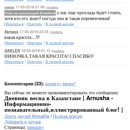
17-03-2016-21:08
удалить
таила
у нас еще прохлада будет стоять,
Ответ на комментарий Arnusha
#
хотя кто его знает! погода она ж такая переменчивая!
Обратиться
-
Ответить
-
К полной версии
17-03-2016-23:24
удалить
Akmaya
какая красота....!!!
Обратиться
-
Ответить
-
К полной версии
18-03-2016-01:13
удалить
QAKLEN
НИНОЧКА,ТАКАЯ КРАСОТА! СПАСИБО!
Обратиться
-
Ответить
-
К полной версии
Комментарии (33):
вперёд»
вверх^
Вы сейчас не можете прокомментировать это сообщение.
Дневник весна в Казахстане | Arnusha -
Информационно-
познавательный,иллюстрированный блог! |
Лента друзей Arnusha
/
Полная версия
Добавить в друзья
Страницы:
раньше»