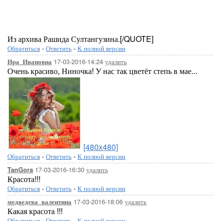
Из архива Рашида Султангузина.[/QUOTE]
Обратиться
-
Ответить
-
К полной версии
17-03-2016-14:24
удалить
Ира_Ивановна
Очень красиво, Ниночка! У нас так цветёт степь в мае...
[480x480]
Обратиться
-
Ответить
-
К полной версии
17-03-2016-16:30
удалить
TanGora
Красота!!!
Обратиться
-
Ответить
-
К полной версии
17-03-2016-18:06
удалить
медведева_валентина
Какая красота !!!
Обратиться
-
Ответить
-
К полной версии