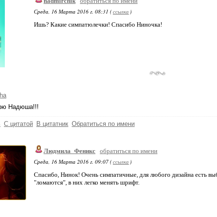
nadmirchik
обратиться по имени
Среда, 16 Марта 2016 г. 08:31 (
ссылка
)
Ишь? Какие симпатюлечки! Спасибо Ниночка!
ha
рю Надюша!!!
ь
С цитатой
В цитатник
Обратиться по имени
Людмила_Феникс
обратиться по имени
Среда, 16 Марта 2016 г. 09:07 (
ссылка
)
Спасибо, Нинок! Очень симпатичные, для любого дизайна есть вы
"ломаются", в них легко менять шрифт.