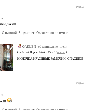
ha
Людочка!!!
ь
С цитатой
В цитатник
Обратиться по имени
QAKLEN
обратиться по имени
Среда, 16 Марта 2016 г. 09:17 (
ссылка
)
НИНОЧКА,КРАСИВЫЕ РАМОЧКИ! СПАСИБО!
ha
рю!!!
ь
С цитатой
В цитатник
Обратиться по имени