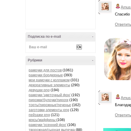
Arnus
Спасибо 
Ответит
Подписка по e-mail
-
Рубрики
-
рамочки для постов
(1061)
рамочки бордюрные
(393)
мои рамочки с коллажом
(331)
декоративные элементы
(290)
девушки png
(194)
рамочки 'цветочный фон'
(192)
Arnus
пирожки'булочки'пироги
(190)
Благодар
торты'пирожные'печенье
(162)
заготовки,элементы png
(129)
пейзажи png
(121)
Ответит
кексы'маффины
(108)
рамочки 'осенний фон'
(106)
творожная/сырная выпечка
(88)