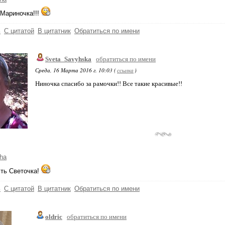
Мариночка!!!
ь
С цитатой
В цитатник
Обратиться по имени
Sveta_Savyhska
обратиться по имени
Среда, 16 Марта 2016 г. 10:03 (
ссылка
)
Ниночка спасибо за рамочки!! Все такие красивые!!
ha
ть Светочка!
ь
С цитатой
В цитатник
Обратиться по имени
oldric
обратиться по имени