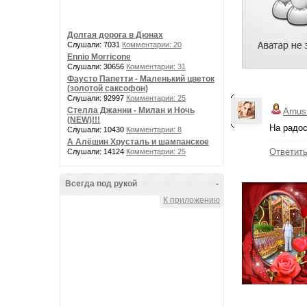
Долгая дорога в Дюнах
Слушали: 7031
Комментарии: 20
Ennio Morricone
Слушали: 30656
Комментарии: 31
Фаусто Папетти - Маленький цветок
(золотой саксофон)
Слушали: 92997
Комментарии: 25
Стелла Джанни - Милан и Ночь
Arnus
(NEW)!!!
На радос
Слушали: 10430
Комментарии: 8
А Алёшин Хрусталь и шампанское
Ответит
Слушали: 14124
Комментарии: 25
Всегда под рукой
-
К приложению