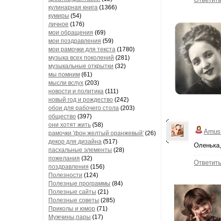
кулинарная книга
(1366)
кумиры
(54)
личное
(176)
мои обращения
(69)
мои поздравления
(59)
мои рамочки для текста
(1780)
музыка всех поколений
(281)
музыкальные открытки
(32)
мы помним
(61)
мысли вслух
(203)
новости и политика
(111)
новый год и рождество
(242)
обои для рабочего стола
(203)
общество
(397)
они хотят жить
(58)
Arnus
рамочки 'фон желтый оранжевый'
(26)
декор для дизайна
(517)
Оленька,
пасхальные элементы
(28)
пожелания
(32)
Ответит
поздравления
(156)
Полезности
(124)
Полезные программы
(84)
Полезные сайты
(21)
Полезные советы
(285)
Приколы и юмор
(71)
Мужчины,пары
(17)