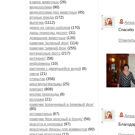
в мире животных
(26)
видеоролики
(90)
видеоролики про животных
(45)
вторые блюда
(172)
Arnus
выпечка
(1112)
декор из скрап.наборов
(170)
Спасибо 
дары природы десерт
(31)
домашние животные
(120)
Ответит
рамочки 'зеленый фон'
(114)
рамочки 'зимний фон'
(255)
интересные фото
(217)
интернет
(58)
информеры
(10)
картинки с движущейся водой
(6)
свечи
(21)
открытки
(358)
кино'мультфильмы
(25)
клипарт
(808)
кнопки переходы
(8)
коллажи
(21)
рамочки 'коричневый и бежевый фон'
(80)
котоматрица
(67)
Arnus
рамочки 'фон красный и бордо'
(56)
красота и здоровье
(97)
Благода
красочные фразы для комментов
(90)
креатив,фантазии
(12)
Ответит