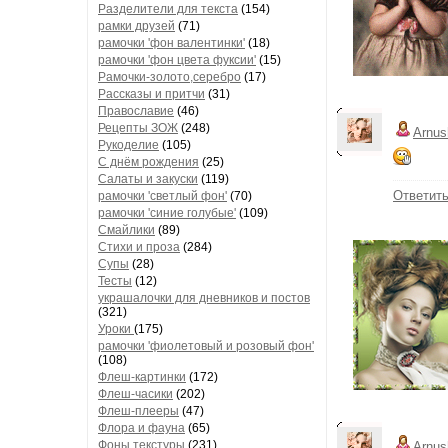
Разделители для текста
(154)
рамки друзей
(71)
рамочки 'фон валентинки'
(18)
рамочки 'фон цвета фуксии'
(15)
Рамочки-золото,серебро
(17)
Рассказы и притчи
(31)
Православие
(46)
Рецепты ЗОЖ
(248)
Arnus
Рукоделие
(105)
С днём рождения
(25)
Салаты и закуски
(119)
Ответит
рамочки 'светлый фон'
(70)
рамочки 'синие голубые'
(109)
Смайлики
(89)
Стихи и проза
(284)
Супы
(28)
Тесты
(12)
украшалочки для дневников и постов
(321)
Уроки
(175)
рамочки 'фиолетовый и розовый фон'
(108)
Флеш-картинки
(172)
Флеш-часики
(202)
Флеш-плееры
(47)
Флора и фауна
(65)
Фоны текстуры
(231)
Arnus