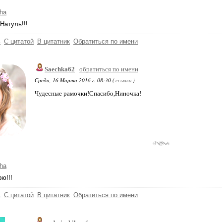
ha
Натуль!!!
ь
С цитатой
В цитатник
Обратиться по имени
Saechka62
обратиться по имени
Среда, 16 Марта 2016 г. 08:30 (
ссылка
)
Чудесные рамочки!Спасибо,Ниночка!
ha
ю!!!
ь
С цитатой
В цитатник
Обратиться по имени