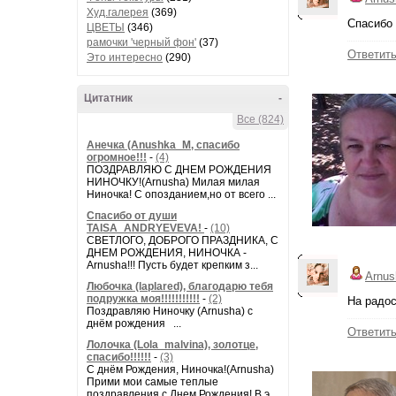
Худ.галерея
(369)
Спасибо 
ЦВЕТЫ
(346)
рамочки 'черный фон'
(37)
Ответит
Это интересно
(290)
Цитатник
-
Все (824)
Анечка (Anushka_M, спасибо
огромное!!!
-
(4)
ПОЗДРАВЛЯЮ С ДНЕМ РОЖДЕНИЯ
НИНОЧКУ!(Arnusha) Милая милая
Ниночка! С опозданием,но от всего ...
Спасибо от души
TAISA_ANDRYEVEVA!
-
(10)
СВЕТЛОГО, ДОБРОГО ПРАЗДНИКА, С
ДНЕМ РОЖДЕНИЯ, НИНОЧКА -
Arnusha!!! Пусть будет крепким з...
Arnus
Любочка (laplared), благодарю тебя
подружка моя!!!!!!!!!!!
-
(2)
На радос
Поздравляю Ниночку (Arnusha) с
днём рождения ...
Ответит
Лолочка (Lola_malvina), золотце,
спасибо!!!!!!
-
(3)
С днём Рождения, Ниночка!(Аrnusha)
Прими мои самые теплые
поздравления с Днем Рождения! В э...