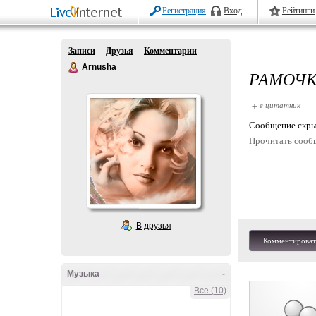
Регистрация
Вход
Рейтинги
Записи
Друзья
Комментарии
Arnusha
РАМОЧК
+ в цитатник
Cообщение скры
Прочитать сооб
В друзья
Комментироват
Музыка
-
Все (10)