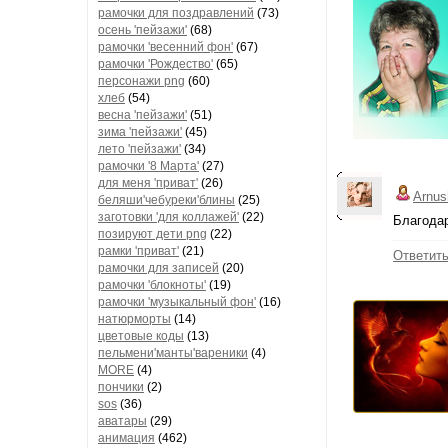
рамочки для поздравлений
(73)
осень 'пейзажи'
(68)
рамочки 'весенний фон'
(67)
рамочки 'Рождество'
(65)
персонажи png
(60)
хлеб
(54)
весна 'пейзажи'
(51)
зима 'пейзажи'
(45)
лето 'пейзажи'
(34)
рамочки '8 Марта'
(27)
для меня 'приват'
(26)
Arnus
беляши'чебуреки'блины
(25)
заготовки 'для коллажей'
(22)
Благода
позируют дети png
(22)
рамки 'приват'
(21)
Ответит
рамочки для записей
(20)
рамочки 'блокноты'
(19)
рамочки 'музыкальный фон'
(16)
натюрморты
(14)
цветовые коды
(13)
пельмени'манты'вареники
(4)
MORE
(4)
пончики
(2)
sos
(36)
аватары
(29)
анимация
(462)