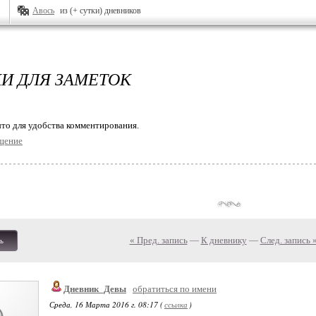
Авось
из (+ сутки) дневников
И ДЛЯ ЗАМЕТОК
то для удобства комментирования.
щение
« Пред. запись
—
К дневнику
—
След. запись 
ь
Дневник_Девы
обратиться по имени
Среда, 16 Марта 2016 г. 08:17 (
ссылка
)