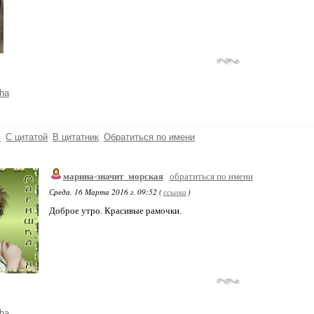
ha
ь
С цитатой
В цитатник
Обратиться по имени
марина-значит_морская
обратиться по имени
Среда, 16 Марта 2016 г. 09:52 (
ссылка
)
Доброе утро. Красивые рамочки.
ha