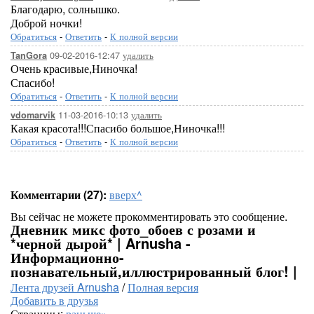
Благодарю, солнышко.
Доброй ночки!
Обратиться
-
Ответить
-
К полной версии
09-02-2016-12:47
удалить
TanGora
Очень красивые,Ниночка!
Спасибо!
Обратиться
-
Ответить
-
К полной версии
11-03-2016-10:13
удалить
vdomarvik
Какая красота!!!Спасибо большое,Ниночка!!!
Обратиться
-
Ответить
-
К полной версии
Комментарии (27):
вверх^
Вы сейчас не можете прокомментировать это сообщение.
Дневник микс фото_обоев с розами и
*черной дырой* | Arnusha -
Информационно-
познавательный,иллюстрированный блог! |
Лента друзей Arnusha
/
Полная версия
Добавить в друзья
Страницы:
раньше»