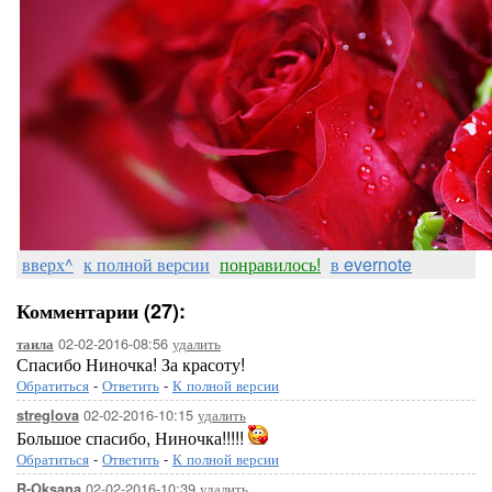
вверх^
к полной версии
понравилось!
в evernote
Комментарии (27):
02-02-2016-08:56
удалить
таила
Спасибо Ниночка! За красоту!
Обратиться
-
Ответить
-
К полной версии
02-02-2016-10:15
удалить
streglova
Большое спасибо, Ниночка!!!!!
Обратиться
-
Ответить
-
К полной версии
02-02-2016-10:39
удалить
R-Oksana