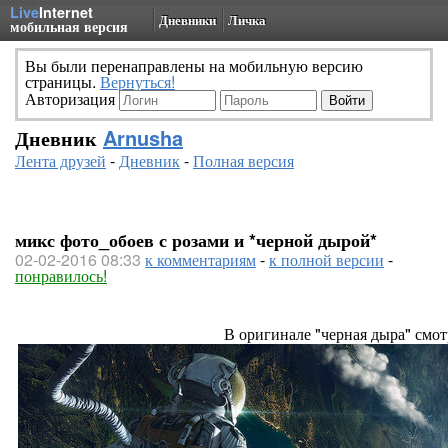
Live
Internet
Дневники
Личка
мобильная версия
Вы были перенаправлены на мобильную версию
страницы.
Вернуться!
Авторизация
Дневник
Arnusha
Лента друзей
-
Дневник
-
Полная версия
микс фото_обоев с розами и *черной дырой*
02-02-2016 08:33
к комментариям
-
к полной версии
-
понравилось!
В оригинале "черная дыра" смот