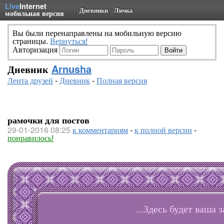
Live
Internet
Дневники
Личка
мобильная версия
Вы были перенаправлены на мобильную версию
страницы.
Вернуться!
Авторизация
Дневник
Arnusha
Лента друзей
-
Дневник
-
Полная версия
рамочки для постов
29-01-2016 08:25
к комментариям
-
к полной версии
-
понравилось!
...Здесь будет ваша з