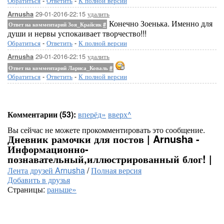
Обратиться
-
Ответить
-
К полной версии
29-01-2016-22:15
удалить
Arnusha
Конечно Зоенька. Именно для
Ответ на комментарий Зоя_Крайсик
#
души и нервы успокаивает творчество!!!
Обратиться
-
Ответить
-
К полной версии
29-01-2016-22:15
удалить
Arnusha
Ответ на комментарий Лариса_Коваль
#
Обратиться
-
Ответить
-
К полной версии
Комментарии (53):
вперёд»
вверх^
Вы сейчас не можете прокомментировать это сообщение.
Дневник рамочки для постов | Arnusha -
Информационно-
познавательный,иллюстрированный блог! |
Лента друзей Arnusha
/
Полная версия
Добавить в друзья
Страницы:
раньше»