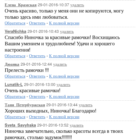
29-01-2016-10:37
удалить
Елена_Крамская
Очень красиво, только у меня они не копируются, могу
только здесь ими любоваться.
Обратиться
-
Ответить
-
К полной версии
29-01-2016-10:43
удалить
VeraNichka
Спасибо Ниночка за красивые рамочки! Восхищаюсь
Вашим умением и трудолюбием! Удачи и хорошего
настроения!
Обратиться
-
Ответить
-
К полной версии
29-01-2016-12:44
удалить
Дюанка
Прелесть рамочки !!!
Обратиться
-
Ответить
-
К полной версии
29-01-2016-13:00
удалить
Lunatik-L
Очень красивые рамочки!
Обратиться
-
Ответить
-
К полной версии
29-01-2016-13:44
удалить
Таня_Петербуржская
Хороших выходных, Ниночка! Благодарю!
Обратиться
-
Ответить
-
К полной версии
29-01-2016-13:52
удалить
Sveta_Savyhska
Ниночка замечательно, сколько красоты всегда в твоих
рамочках, столько задумок!!!!!!!!