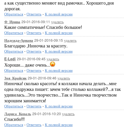
а как существенно меняют вид рамочки.. Хорошего,дня
дорогая.
Обратиться
-
Ответить
-
К полной версии
29-01-2016-09:11
удалить
Ф_Ирина
Какие симпатичные! Спасибо большое!
Обратиться
-
Ответить
-
К полной версии
29-01-2016-09:15
удалить
Надежда-Ариана
Благодарю ,Ниночка за красоту.
Обратиться
-
Ответить
-
К полной версии
29-01-2016-09:45
удалить
E-Ledi
Хороши... даже очень...
Обратиться
-
Ответить
-
К полной версии
29-01-2016-09:46
удалить
Зоя_Крайсик
Ниночка! сколько красоты! я коллажи начала делать...мне
одна подружка пишет: зачем тебе столько коллажей?...я так
удивилась...Это творчество...Так и Ниночка творчеством
хорошим занимается!
Обратиться
-
Ответить
-
К полной версии
29-01-2016-10:20
удалить
Лариса_Коваль
Спасибо!!!
Обратиться
-
Ответить
-
К полной версии