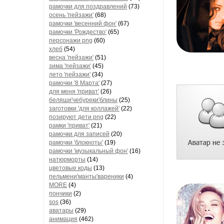
рамочки для поздравлений
(73)
осень 'пейзажи'
(68)
рамочки 'весенний фон'
(67)
рамочки 'Рождество'
(65)
персонажи png
(60)
хлеб
(54)
весна 'пейзажи'
(51)
зима 'пейзажи'
(45)
лето 'пейзажи'
(34)
рамочки '8 Марта'
(27)
для меня 'приват'
(26)
беляши'чебуреки'блины
(25)
заготовки 'для коллажей'
(22)
позируют дети png
(22)
рамки 'приват'
(21)
рамочки для записей
(20)
рамочки 'блокноты'
(19)
рамочки 'музыкальный фон'
(16)
натюрморты
(14)
цветовые коды
(13)
пельмени'манты'вареники
(4)
MORE
(4)
пончики
(2)
sos
(36)
аватары
(29)
анимация
(462)