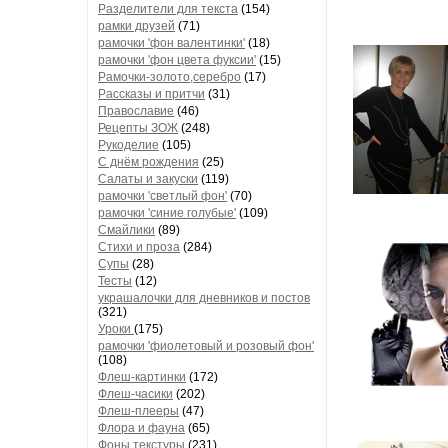
Разделители для текста
(154)
рамки друзей
(71)
рамочки 'фон валентинки'
(18)
рамочки 'фон цвета фуксии'
(15)
Рамочки-золото,серебро
(17)
Рассказы и притчи
(31)
Православие
(46)
Рецепты ЗОЖ
(248)
Рукоделие
(105)
С днём рождения
(25)
Салаты и закуски
(119)
рамочки 'светлый фон'
(70)
рамочки 'синие голубые'
(109)
Смайлики
(89)
Стихи и проза
(284)
Супы
(28)
Тесты
(12)
украшалочки для дневников и постов
(321)
Уроки
(175)
рамочки 'фиолетовый и розовый фон'
(108)
Флеш-картинки
(172)
Флеш-часики
(202)
Флеш-плееры
(47)
Флора и фауна
(65)
Фоны текстуры
(231)