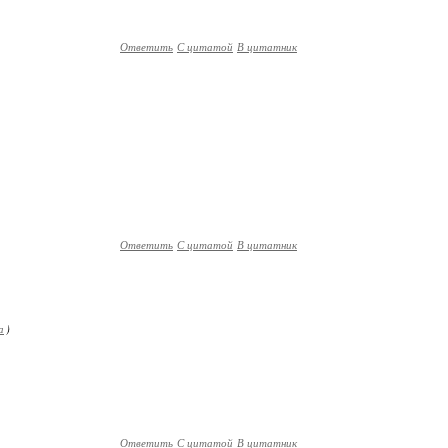
Ответить
С цитатой
В цитатник
Ответить
С цитатой
В цитатник
а
)
Ответить
С цитатой
В цитатник