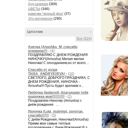
Худ.галерея
(369)
ЦВЕТЫ
(346)
рамочки 'черный фон'
(37)
Это интересно
(290)
Цитатник
-
Все (824)
Анечка (Anushka_M, спасибо
огромное!!!
-
(4)
ПОЗДРАВЛЯЮ С ДНЕМ РОЖДЕНИЯ
НИНОЧКУ!(Arnusha) Милая милая
Ниночка! С опозданием,но от всего ...
Спасибо от души
TAISA_ANDRYEVEVA!
-
(10)
СВЕТЛОГО, ДОБРОГО ПРАЗДНИКА, С
ДНЕМ РОЖДЕНИЯ, НИНОЧКА -
Arnusha!!! Пусть будет крепким з...
Любочка (laplared), благодарю тебя
подружка моя!!!!!!!!!!!
-
(2)
Поздравляю Ниночку (Arnusha) с
днём рождения ...
Лолочка (Lola_malvina), золотце,
спасибо!!!!!!
-
(3)
С днём Рождения, Ниночка!(Аrnusha)
Прими мои самые теплые
поздравления с Днем Рождения! В э...