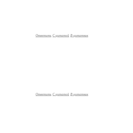
Ответить
С цитатой
В цитатник
Ответить
С цитатой
В цитатник