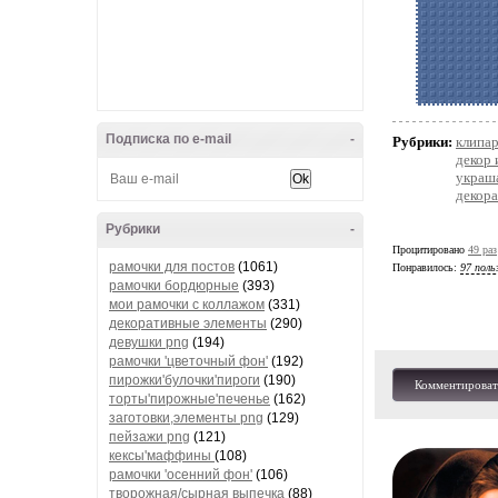
Подписка по e-mail
-
Рубрики:
клипа
декор 
украша
декор
Рубрики
-
Процитировано
49 раз
рамочки для постов
(1061)
Понравилось:
97 поль
рамочки бордюрные
(393)
мои рамочки с коллажом
(331)
декоративные элементы
(290)
девушки png
(194)
рамочки 'цветочный фон'
(192)
пирожки'булочки'пироги
(190)
Комментироват
торты'пирожные'печенье
(162)
заготовки,элементы png
(129)
пейзажи png
(121)
кексы'маффины
(108)
рамочки 'осенний фон'
(106)
творожная/сырная выпечка
(88)