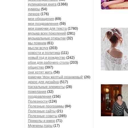
кулинарная книга
(1366)
кумиры
(54)
личное
(176)
мои обращения
(69)
мои поздравления
(59)
мои рамочки для текста
(1780)
музыка всех поколений
(281)
музыкальные открытки
(32)
мы помним
(61)
мысли вслух
(203)
новости и политика
(111)
новый год и рождество
(242)
обои для рабочего стола
(203)
общество
(397)
они хотят жить
(58)
рамочки 'фон желтый оранжевый'
(26)
декор для дизайна
(517)
пасхальные элементы
(28)
пожелания
(32)
поздравления
(156)
Полезности
(124)
Полезные программы
(84)
Полезные сайты
(21)
Полезные советы
(285)
Приколы и юмор
(71)
Мужчины,пары
(17)