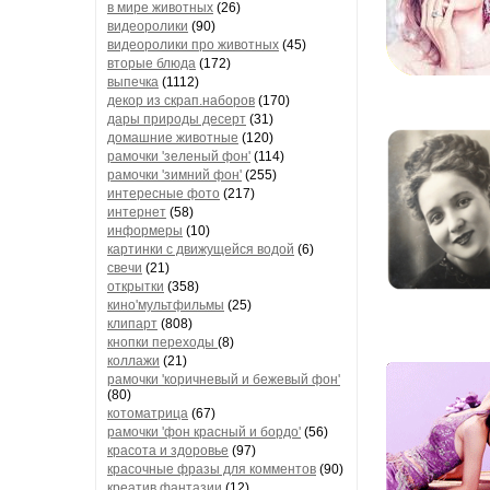
в мире животных
(26)
видеоролики
(90)
видеоролики про животных
(45)
вторые блюда
(172)
выпечка
(1112)
декор из скрап.наборов
(170)
дары природы десерт
(31)
домашние животные
(120)
рамочки 'зеленый фон'
(114)
рамочки 'зимний фон'
(255)
интересные фото
(217)
интернет
(58)
информеры
(10)
картинки с движущейся водой
(6)
свечи
(21)
открытки
(358)
кино'мультфильмы
(25)
клипарт
(808)
кнопки переходы
(8)
коллажи
(21)
рамочки 'коричневый и бежевый фон'
(80)
котоматрица
(67)
рамочки 'фон красный и бордо'
(56)
красота и здоровье
(97)
красочные фразы для комментов
(90)
креатив,фантазии
(12)