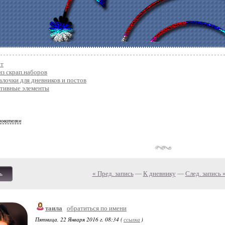
рт
из скрап.наборов
лочки для дневников и постов
ативные элементы
зователям
« Пред. запись
—
К дневнику
—
След. запись 
ь
таила
обратиться по имени
Пятница, 22 Января 2016 г. 08:34 (
ссылка
)