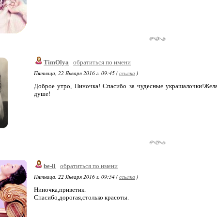
TimOlya
обратиться по имени
Пятница, 22 Января 2016 г. 09:45 (
ссылка
)
Доброе утро, Ниночка! Спасибо за чудесные украшалочки!Жела
душе!
be-ll
обратиться по имени
Пятница, 22 Января 2016 г. 09:54 (
ссылка
)
Ниночка,приветик.
Спасибо,дорогая,столько красоты.