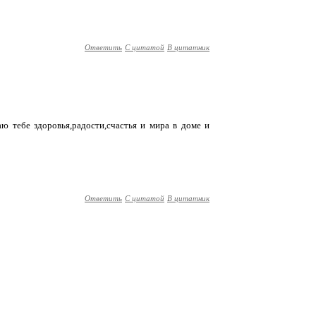
Ответить
С цитатой
В цитатник
ю тебе здоровья,радости,счастья и мира в доме и
Ответить
С цитатой
В цитатник