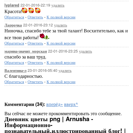
22-01-2016-22:19
удалить
lyplared
Красота!
Обратиться
-
Ответить
-
К полной версии
22-01-2016-23:12
удалить
Ларрочка
Ниночка, спасибо тебе за твой талант! Восхитительно, как и
все твои работы!
Обратиться
-
Ответить
-
К полной версии
22-01-2016-23:25
удалить
марина-значит_морская
спасибо за ваш труд.
Обратиться
-
Ответить
-
К полной версии
23-01-2016-05:40
удалить
Валентина-л
С благодарностью.
Обратиться
-
Ответить
-
К полной версии
Комментарии (34):
вперёд»
вверх^
Вы сейчас не можете прокомментировать это сообщение.
Дневник цветы png | Arnusha -
Информационно-
познавательный,иллюстрированный блог! |