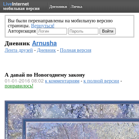
Live
Internet
Дневники
Личка
мобильная версия
Вы были перенаправлены на мобильную версию
страницы.
Вернуться!
Авторизация
Дневник
Arnusha
Лента друзей
-
Дневник
-
Полная версия
А давай по Новогоднему закону
01-01-2016 08:02
к комментариям
-
к полной версии
-
понравилось!