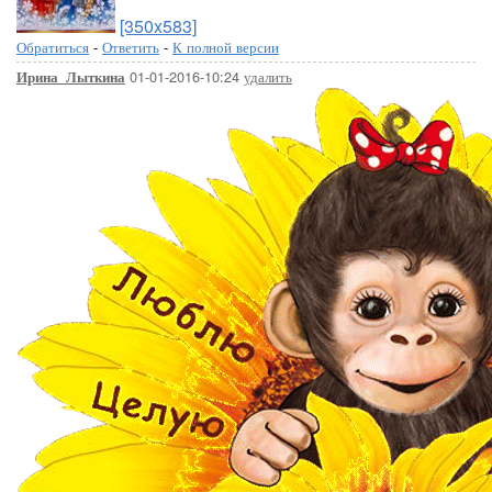
[350x583]
Обратиться
-
Ответить
-
К полной версии
01-01-2016-10:24
удалить
Ирина_Лыткина