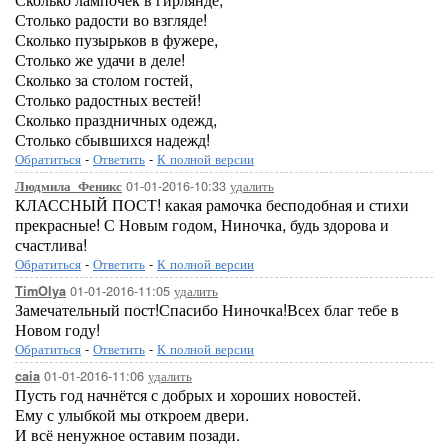
Столько радости во взгляде!
Сколько пузырьков в фужере,
Столько же удачи в деле!
Сколько за столом гостей,
Столько радостных вестей!
Сколько праздничных одежд,
Столько сбывшихся надежд!
Обратиться
-
Ответить
-
К полной версии
01-01-2016-10:33
удалить
Людмила_Феникс
КЛАССНЫЙ ПОСТ! какая рамочка бесподобная и стихи
прекрасные! С Новым годом, Ниночка, будь здорова и
счастлива!
Обратиться
-
Ответить
-
К полной версии
01-01-2016-11:05
удалить
TimOlya
Замечательный пост!Спасибо Ниночка!Всех благ тебе в
Новом году!
Обратиться
-
Ответить
-
К полной версии
01-01-2016-11:06
удалить
caia
Пусть год начнётся с добрых и хороших новостей.
Ему с улыбкой мы откроем двери.
И всё ненужное оставим позади.