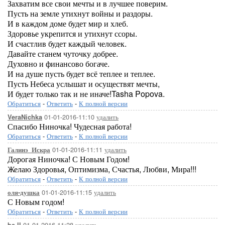
Захватим все свои мечты и в лучшее поверим.
Пусть на земле утихнут войны и раздоры.
И в каждом доме будет мир и хлеб.
Здоровье укрепится и утихнут ссоры.
И счастлив будет каждый человек.
Давайте станем чуточку добрее.
Духовно и финансово богаче.
И на душе пусть будет всё теплее и теплее.
Пусть Небеса услышат и осуществят мечты,
И будет только так и не иначе!Tasha Popova.
Обратиться
-
Ответить
-
К полной версии
01-01-2016-11:10
удалить
VeraNichka
Спасибо Ниночка! Чудесная работа!
Обратиться
-
Ответить
-
К полной версии
01-01-2016-11:11
удалить
Галинэ_Искра
Дорогая Ниночка! С Новым Годом!
Желаю Здоровья, Оптимизма, Счастья, Любви, Мира!!!
Обратиться
-
Ответить
-
К полной версии
01-01-2016-11:15
удалить
оля-душка
С Новым годом!
Обратиться
-
Ответить
-
К полной версии
01-01-2016-11:28
удалить