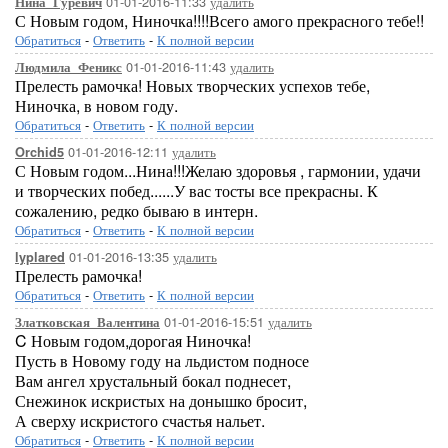
01-01-2016-11:33
удалить
Нина_Гуревич
С Новым годом, Ниночка!!!!Всего амого прекрасного тебе!!
Обратиться
-
Ответить
-
К полной версии
01-01-2016-11:43
удалить
Людмила_Феникс
Прелесть рамочка! Новых творческих успехов тебе,
Ниночка, в новом году.
Обратиться
-
Ответить
-
К полной версии
01-01-2016-12:11
удалить
Orchid5
С Новым годом...Нина!!!Желаю здоровья , гармонии, удачи
и творческих побед......У вас тосты все прекрасны. К
сожалению, редко бываю в интерн.
Обратиться
-
Ответить
-
К полной версии
01-01-2016-13:35
удалить
lyplared
Прелесть рамочка!
Обратиться
-
Ответить
-
К полной версии
01-01-2016-15:51
удалить
Златковская_Валентина
C Новым годом,дорогая Ниночка!
Пусть в Новому году на льдистом подносе
Вам ангел хрустальный бокал поднесет,
Снежинок искристых на донышко бросит,
А сверху искристого счастья нальет.
Обратиться
-
Ответить
-
К полной версии