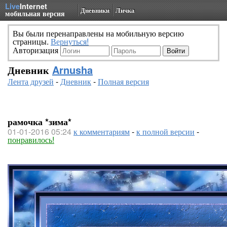
Live
Internet
Дневники
Личка
мобильная версия
Вы были перенаправлены на мобильную версию
страницы.
Вернуться!
Авторизация
Дневник
Arnusha
Лента друзей
-
Дневник
-
Полная версия
рамочка *зима*
01-01-2016 05:24
к комментариям
-
к полной версии
-
понравилось!