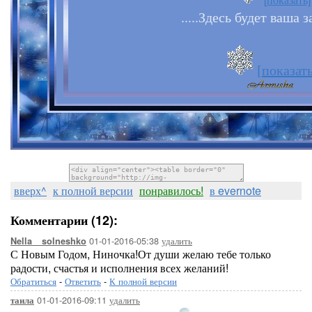
.....Здесь будет ваша за
[показать
вверх^
к полной версии
понравилось!
в evernote
Комментарии (12):
01-01-2016-05:38
удалить
Nella__solneshko
С Новым Годом, Ниночка!От души желаю тебе только
радости, счастья и исполнения всех желаний!
Обратиться
-
Ответить
-
К полной версии
01-01-2016-09:11
удалить
таила