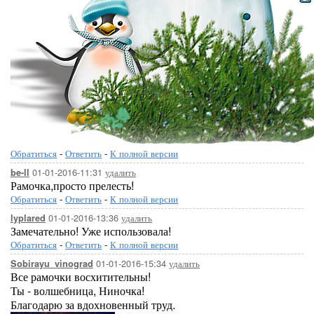
Обратиться
-
Ответить
-
К полной версии
01-01-2016-11:31
удалить
be-ll
Рамочка,просто прелесть!
Обратиться
-
Ответить
-
К полной версии
01-01-2016-13:36
удалить
lyplared
Замечательно! Уже использовала!
Обратиться
-
Ответить
-
К полной версии
01-01-2016-15:34
удалить
Sobirayu_vinograd
Все рамочки восхитительны!
Ты - волшебница, Ниночка!
Благодарю за вдохновенный труд.