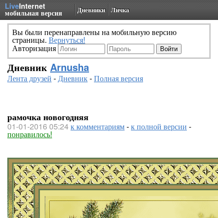
Live
Internet
Дневники
Личка
мобильная версия
Вы были перенаправлены на мобильную версию
страницы.
Вернуться!
Авторизация
Дневник
Arnusha
Лента друзей
-
Дневник
-
Полная версия
рамочка новогодняя
01-01-2016 05:24
к комментариям
-
к полной версии
-
понравилось!