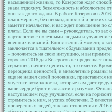
насыщенной жизнью, то Козерогов ждет спокойс
знака отдохнут, безмятежность и абсолютное отс
они так долго ждали. В работе Козерогов в 2016
планомерным, без неожиданностей и резких ска
заметит начальство, и вас ждет повышение по 
платы. Если же вы сами – руководитель, то вас
партнерство с полезными людьми и улучшение 
внешних вливаний. Единственный момент, о ко
заключается в тщательном обдумывании предло
– положитесь на свою интуицию, и вы примите
гороскоп 2016 для Козерогов не предвещает ник
серьезнее, начнете ценить то, что имеете. Кром
переоценка ценностей, и мимолетные романы мо
еще не нашел своей половинки, представится н
упустите возможности, которые вам дает грядущ
ваше сердце будет в согласии с разумом. Финан
наступающем году улучшится, если на горизонт
стремитесь к ним, и успех обеспечен. В качест
проверенных людей, так как отношения в 2016 
обмана и неискренности. Со стороны здоровья 