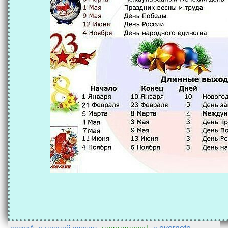
вверх^
к полной версии
понравилось!
в evernote