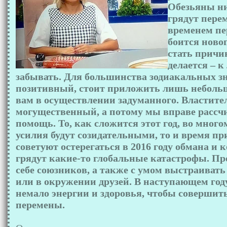
Обезьяны ни
грядут пере
временем пер
боится новог
стать причин
делается – к
забывать. Для большинства зодиакальных зн
позитивный, стоит приложить лишь небольш
вам в осуществлении задуманного. Властите
могущественный, а потому мы вправе рассчи
помощь. То, как сложится этот год, во много
усилия будут созидательными, то и время пр
советуют остерегаться в 2016 году обмана и к
грядут какие-то глобальные катастрофы. П
себе союзников, а также с умом выстраивать
или в окружении друзей. В наступающем году
немало энергии и здоровья, чтобы соверши
перемены.