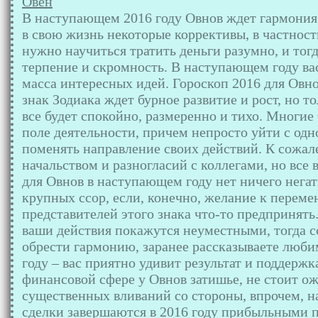
Овен
В наступающем 2016 году Овнов ждет гармония 
в свою жизнь некоторые коррективы, в частност
нужно научиться тратить деньги разумно, и тогд
терпение и скромность. В наступающем году ва
масса интересных идей. Гороскоп 2016 для Овнов
знак Зодиака ждет бурное развитие и рост, но то
все будет спокойно, размеренно и тихо. Многие
поле деятельности, причем непросто уйти с одно
поменять направление своих действий. К сожале
начальством и разногласий с коллегами, но все 
для Овнов в наступающем году нет ничего негат
крупных ссор, если, конечно, желание к переме
представителей этого знака что-то предпринять
ваши действия покажутся неуместными, тогда сс
обрести гармонию, заранее рассказываете люби
году – вас приятно удивит результат и поддерж
финансовой сфере у Овнов затишье, не стоит о
существенных вливаний со стороны, впрочем, н
сделки завершаются в 2016 году прибыльными 