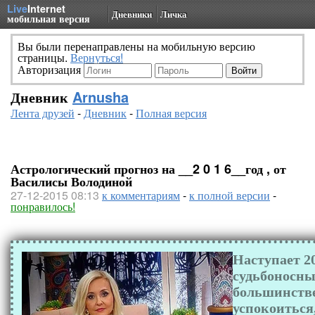
Live
Internet
Дневники
Личка
мобильная версия
Вы были перенаправлены на мобильную версию
страницы.
Вернуться!
Авторизация
Дневник
Arnusha
Лента друзей
-
Дневник
-
Полная версия
Астрологический прогноз на __2 0 1 6__год , от
Василисы Володиной
27-12-2015 08:13
к комментариям
-
к полной версии
-
понравилось!
Наступает 20
судьбоносны
большинстве
успокоиться,