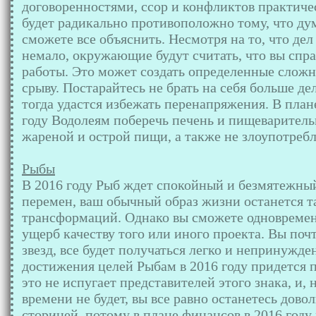
договоренностями, ссор и конфликтов практиче
будет радикально противоположно тому, что дум
сможете все объяснить. Несмотря на то, что дел
немало, окружающие будут считать, что вы спр
работы. Это может создать определенные сложн
срыву. Постарайтесь не брать на себя больше де
тогда удастся избежать перенапряжения. В план
году Водолеям поберечь печень и пищеваритель
жареной и острой пищи, а также не злоупотребл
Рыбы
В 2016 году Рыб ждет спокойный и безмятежны
перемен, ваш обычный образ жизни останется та
трансформаций. Однако вы сможете одновременно
ущерб качеству того или иного проекта. Вы по
звезд, все будет получаться легко и непринужде
достижения целей Рыбам в 2016 году придется 
это не испугает представителей этого знака, и, 
времени не будет, вы все равно останетесь дово
сторицей, потому в плане финансов в 2016 год