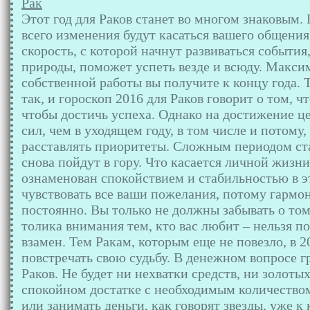
Рак
Этот год для Раков станет во многом знаковым.
всего изменения будут касаться вашего общени
скорость, с которой начнут развиваться события
природы, поможет успеть везде и всюду. Макси
собственной работы вы получите к концу года. Т
так, и гороскоп 2016 для Раков говорит о том, ч
чтобы достичь успеха. Однако на достижение ц
сил, чем в уходящем году, в том числе и потому
расставлять приоритеты. Сложным периодом ста
снова пойдут в гору. Что касается личной жизни,
ознаменован спокойствием и стабильностью в э
чувствовать все ваши пожелания, потому гармо
постоянно. Вы только не должны забывать о том,
толика внимания тем, кто вас любит – нельзя по
взамен. Тем Ракам, которым еще не повезло, в 
повстречать свою судьбу. В денежном вопросе 
Раков. Не будет ни нехватки средств, ни золоты
спокойном достатке с необходимым количеством
или занимать деньги, как говорят звезды, уже к