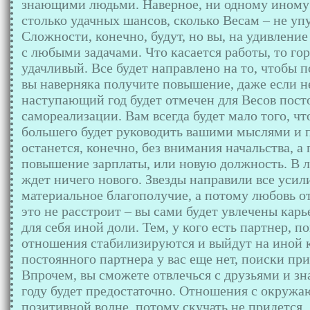
знающими людьми. Наверное, ни одному иному 
столько удачных шансов, сколько Весам – не уп
Сложности, конечно, будут, но вы, на удивление 
с любыми задачами. Что касается работы, то го
удачливый. Все будет направлено на то, чтобы п
вы наверняка получите повышение, даже если не 
наступающий год будет отмечен для Весов пос
самореализации. Вам всегда будет мало того, ч
большего будет руководить вашими мыслями и 
останется, конечно, без внимания начальства, а
повышение зарплаты, или новую должность. В л
ждет ничего нового. Звезды направили все усил
материальное благополучие, а потому любовь от
это не расстроит – вы сами будет увлечены карь
для себя иной доли. Тем, у кого есть партнер, п
отношения стабилизируются и выйдут на иной к
постоянного партнера у вас еще нет, поиски при
Впрочем, вы сможете отвлечься с друзьями и зн
году будет предостаточно. Отношения с окруж
позитивной волне, потому скучать не придется