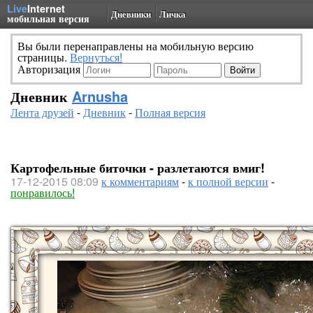
Live
Internet
Дневники
Личка
мобильная версия
Вы были перенаправлены на мобильную версию
страницы.
Вернуться!
Авторизация
Дневник
Arnusha
Лента друзей
-
Дневник
-
Полная версия
Картофельные биточки - разлетаются вмиг!
17-12-2015 08:09
к комментариям
-
к полной версии
-
понравилось!