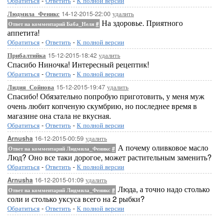
Обратиться
-
Ответить
-
К полной версии
14-12-2015-22:00
удалить
Людмила_Феникс
На здоровье. Приятного
Ответ на комментарий Баба_Неля
#
аппетита!
Обратиться
-
Ответить
-
К полной версии
15-12-2015-18:42
удалить
Прибалтийка
Спасибо Ниночка! Интересный рецептик!
Обратиться
-
Ответить
-
К полной версии
15-12-2015-19:47
удалить
Лидия_Сойнова
Спасибо! Обязательно попробую приготовить, у меня муж
очень любит копченую скумбрию, но последнее время в
магазине она стала не вкусная.
Обратиться
-
Ответить
-
К полной версии
16-12-2015-00:59
удалить
Arnusha
А почему оливковое масло
Ответ на комментарий Людмила_Феникс
#
Люд? Оно все таки дорогое, может растительным заменить?
Обратиться
-
Ответить
-
К полной версии
16-12-2015-01:09
удалить
Arnusha
Люда, а точно надо столько
Ответ на комментарий Людмила_Феникс
#
соли и столько уксуса всего на 2 рыбки?
Обратиться
-
Ответить
-
К полной версии