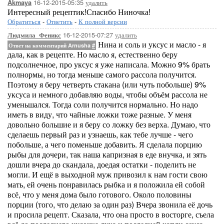
16-12-2015-05:35
удалить
Akmaya
Интересный рецептик!Спасибо Ниночка!
Обратиться
-
Ответить
-
К полной версии
16-12-2015-07:27
удалить
Людмила_Феникс
Нина и соль и уксус и масло - я
Ответ на комментарий Arnusha
#
дала, как в рецепте. Но масло я, естественно беру
подсолнечное, про уксус я уже написала. Можно 9% брать
полнормы, но тогда меньше самого рассола получится.
Поэтому я беру четверть стакана (или чуть побольше) 9%
уксуса и немного добавляю воды, чтобы объём рассола не
уменьшался. Тогда соли получится нормально. Но надо
иметь в виду, что чайные ложки тоже разные. У меня
довольно большие и я беру со ложку без верха. Думаю, что
сделаешь первый раз и узнаешь, как тебе лучше - чего
побольше, а чего поменьше добавить. Я сделала порцию
рыбы для дочери, так наша капризная в еде внучка, и зять
дошли вчера до скандала, доедая остатки - поделить не
могли. И ещё в выходной муж привозил к нам гости свою
мать, ей очень понравилась рыбка и я положила ей собой
всё, что у меня дома было готового. Около половины
порции (того, что делаю за один раз) Вчера звонила её дочь
и просила рецепт. Сказала, что она просто в восторге, съела