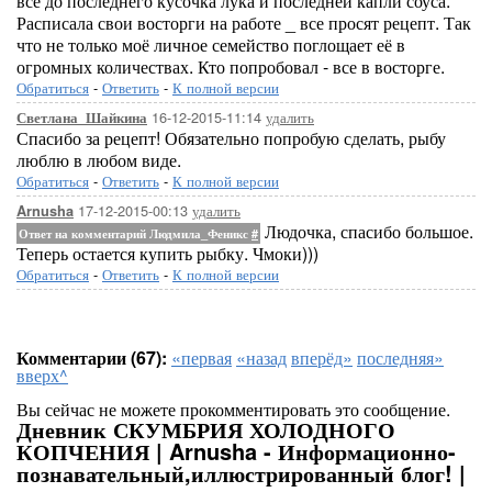
всё до последнего кусочка лука и последней капли соуса.
Расписала свои восторги на работе _ все просят рецепт. Так
что не только моё личное семейство поглощает её в
огромных количествах. Кто попробовал - все в восторге.
Обратиться
-
Ответить
-
К полной версии
16-12-2015-11:14
удалить
Светлана_Шайкина
Спасибо за рецепт! Обязательно попробую сделать, рыбу
люблю в любом виде.
Обратиться
-
Ответить
-
К полной версии
17-12-2015-00:13
удалить
Arnusha
Людочка, спасибо большое.
Ответ на комментарий Людмила_Феникс
#
Теперь остается купить рыбку. Чмоки)))
Обратиться
-
Ответить
-
К полной версии
Комментарии (67):
«первая
«назад
вперёд»
последняя»
вверх^
Вы сейчас не можете прокомментировать это сообщение.
Дневник СКУМБРИЯ ХОЛОДНОГО
КОПЧЕНИЯ | Arnusha - Информационно-
познавательный,иллюстрированный блог! |