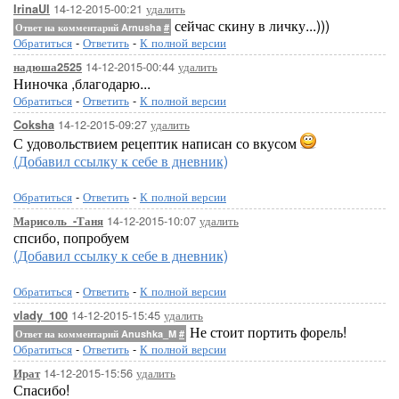
14-12-2015-00:21
удалить
IrinaUl
сейчас скину в личку...)))
Ответ на комментарий Arnusha
#
Обратиться
-
Ответить
-
К полной версии
14-12-2015-00:44
удалить
надюша2525
Ниночка ,благодарю...
Обратиться
-
Ответить
-
К полной версии
14-12-2015-09:27
удалить
Coksha
С удовольствием рецептик написан со вкусом
(Добавил ссылку к себе в дневник)
Обратиться
-
Ответить
-
К полной версии
14-12-2015-10:07
удалить
Марисоль_-Таня
спсибо, попробуем
(Добавил ссылку к себе в дневник)
Обратиться
-
Ответить
-
К полной версии
14-12-2015-15:45
удалить
vlady_100
Не стоит портить форель!
Ответ на комментарий Anushka_M
#
Обратиться
-
Ответить
-
К полной версии
14-12-2015-15:56
удалить
Ират
Спасибо!